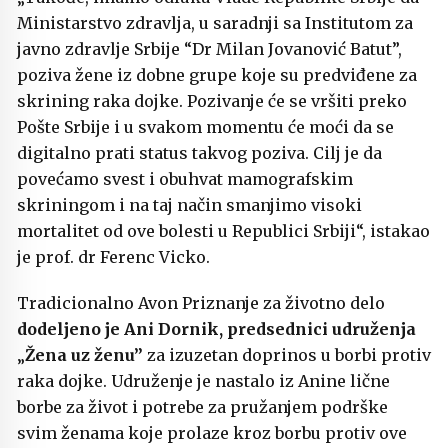
Ministarstvo zdravlja, u saradnji sa Institutom za
javno zdravlje Srbije “Dr Milan Jovanović Batut”,
poziva žene iz dobne grupe koje su predviđene za
skrining raka dojke. Pozivanje će se vršiti preko
Pošte Srbije i u svakom momentu će moći da se
digitalno prati status takvog poziva. Cilj je da
povećamo svest i obuhvat mamografskim
skriningom i na taj način smanjimo visoki
mortalitet od ove bolesti u Republici Srbiji“, istakao
je prof. dr Ferenc Vicko.
Tradicionalno Avon Priznanje za životno delo
dodeljeno je Ani Dornik, predsednici udruženja
„
Žena uz ženu”
za izuzetan doprinos u borbi protiv
raka dojke. Udruženje je nastalo iz Anine lične
borbe za život i potrebe za pružanjem podrške
svim ženama koje prolaze kroz borbu protiv ove