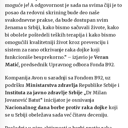
moguće je! A odgovornost je sada na svima čiji je to
posao da redovni skrining bude deo naše
svakodnevne prakse, da bude dostupan svim
ženama u Srbiji, kako bismo sačuvali živote, kako
bi obolele poštedeli teških terapija i kako bismo
omogućili kvalitetniji život kroz prevenciju i
sistem za rano otkrivanje raka dojke koji
funkcioniše besprekorno.” – izjavio je
Veran
Matić,
predsednik Upravnog odbora Fonda B92.
Kompanija Avon u saradnji sa Fondom B92, uz
podršku
Ministarstva zdravlja
Republike Srbije i
Instituta za javno zdravlje Srbije
„Dr Milan
Jovanović Batut“ inicijator je osnivanja
Nacionalnog dana borbe protiv raka dojke
koji
se u Srbiji obeležava sada već čitavu deceniju.
Poslednja u nizu aktivnosti u borbi protiv raka