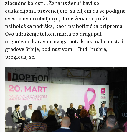
zloćudne bolesti. „Žena uz ženu” bavi se
edukacijom i prevencijom, sa ciljem da se podigne
svest o ovom oboljenju, da se ženama pruži
psihološka podrška, kao i psihofizička priprema.
Ovo udruženje tokom marta po drugi put
organizuje karavan, ovoga puta kroz mala mesta i
gradove Srbije, pod nazivom – Budi hrabra,
pregledaj se.