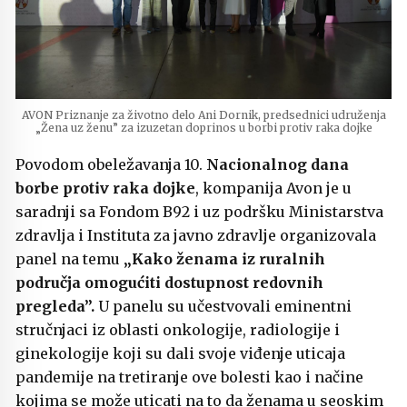
AVON Priznanje za životno delo Ani Dornik, predsednici udruženja
„Žena uz ženu” za izuzetan doprinos u borbi protiv raka dojke
Povodom obeležavanja 10.
Nacionalnog dana
borbe protiv raka dojke
, kompanija Avon je u
saradnji sa Fondom B92 i uz podršku Ministarstva
zdravlja i Instituta za javno zdravlje organizovala
panel na temu
„Kako ženama iz ruralnih
područja omogućiti dostupnost redovnih
pregleda”.
U panelu su učestvovali eminentni
stručnjaci iz oblasti onkologije, radiologije i
ginekologije koji su dali svoje viđenje uticaja
pandemije na tretiranje ove bolesti kao i načine
kojima se može uticati na to da ženama u seoskim