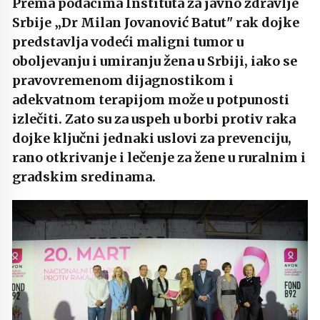
Prema podacima Instituta za javno zdravlje
Srbije „Dr Milan Jovanović Batut" rak dojke
predstavlja vodeći maligni tumor u
oboljevanju i umiranju žena u Srbiji, iako se
pravovremenom dijagnostikom i
adekvatnom terapijom može u potpunosti
izlečiti. Zato su za uspeh u borbi protiv raka
dojke ključni jednaki uslovi za prevenciju,
rano otkrivanje i lečenje za žene u ruralnim i
gradskim sredinama.