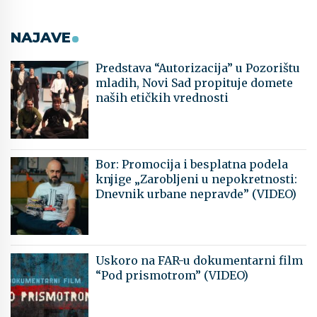
NAJAVE
Predstava “Autorizacija” u Pozorištu
mladih, Novi Sad propituje domete
naših etičkih vrednosti
Bor: Promocija i besplatna podela
knjige „Zarobljeni u nepokretnosti:
Dnevnik urbane nepravde” (VIDEO)
Uskoro na FAR-u dokumentarni film
“Pod prismotrom” (VIDEO)