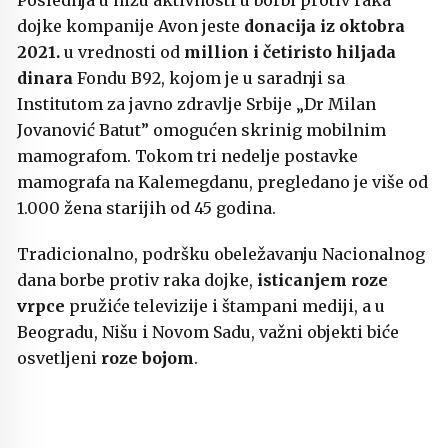
dojke kompanije Avon jeste
donacija iz oktobra
2021.
u vrednosti od
million i četiristo hiljada
dinara
Fondu B92, kojom je u saradnji sa
Institutom za javno zdravlje Srbije „Dr Milan
Jovanović Batut” omogućen skrinig mobilnim
mamografom. Tokom tri nedelje postavke
mamografa na Kalemegdanu, pregledano je više od
1.000 žena starijih od 45 godina.
Tradicionalno, podršku obeležavanju Nacionalnog
dana borbe protiv raka dojke,
isticanjem roze
vrpce
pružiće televizije i štampani mediji, a u
Beogradu, Nišu i Novom Sadu, važni objekti biće
osvetljeni
roze bojom
.