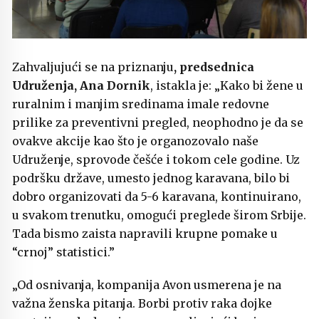
Zahvaljujući se na priznanju
, predsednica
Udruženja, Ana Dornik
, istakla je: „Kako bi žene u
ruralnim i manjim sredinama imale redovne
prilike za preventivni pregled, neophodno je da se
ovakve akcije kao što je organozovalo naše
Udruženje, sprovode češće i tokom cele godine. Uz
podršku države, umesto jednog karavana, bilo bi
dobro organizovati da 5-6 karavana, kontinuirano,
u svakom trenutku, omogući preglede širom Srbije.
Tada bismo zaista napravili krupne pomake u
“crnoj” statistici.”
„Od osnivanja, kompanija Avon usmerena je na
važna ženska pitanja. Borbi protiv raka dojke