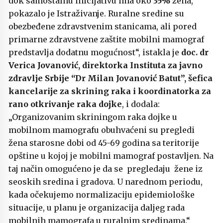
dok samostalnu inicijativu ima oko
35%
žena,
pokazalo je Istraživanje. Ruralne sredine su
obezbeđene zdravstvenim stanicama, ali pored
primarne zdravstvene zaštite mobilni mamograf
predstavlja dodatnu mogućnost“, istakla je
doc. dr
Verica Jovanović, direktorka Instituta za javno
zdravlje Srbije “Dr Milan Jovanović Batut”, šefica
kancelarije za skrining raka i koordinatorka za
rano otkrivanje raka dojke
, i dodala:
„Organizovanim skriningom raka dojke u
mobilnom mamografu obuhvaćeni su pregledi
žena starosne dobi od 45-69 godina sa teritorije
opštine u kojoj je mobilni mamograf postavljen. Na
taj način omogućeno je da se pregledaju žene iz
seoskih sredina i gradova. U narednom periodu,
kada očekujemo normalizaciju epidemiološke
situacije, u planu je organizacija daljeg rada
mobilnih mamografa u ruralnim sredinama.“