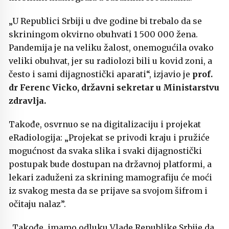
„U Republici Srbiji u dve godine bi trebalo da se
skriningom okvirno obuhvati 1 500 000 žena.
Pandemija je na veliku žalost, onemogućila ovako
veliki obuhvat, jer su radiolozi bili u kovid zoni, a
često i sami dijagnostički aparati“, izjavio je
prof.
dr Ferenc Vicko, državni sekretar u Ministarstvu
zdravlja.
Takođe, osvrnuo se na digitalizaciju i projekat
eRadiologija: „Projekat se privodi kraju i pružiće
mogućnost da svaka slika i svaki dijagnostički
postupak bude dostupan na državnoj platformi, a
lekari zaduženi za skrining mamografiju će moći
iz svakog mesta da se prijave sa svojom šifrom i
očitaju nalaz”.
„Takođe, imamo odluku Vlade Republike Srbije da