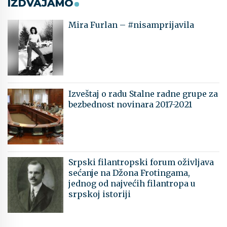
IZDVAJAMO
Mira Furlan – #nisamprijavila
Izveštaj o radu Stalne radne grupe za
bezbednost novinara 2017-2021
Srpski filantropski forum oživljava
sećanje na Džona Frotingama,
jednog od najvećih filantropa u
srpskoj istoriji