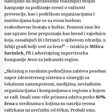
nastojimo da doprinesemo realizujući brojne
kampanje za podizanje svesti o važnosti
prevencije, kao i podrškom organizacijama i
institucijama koje se sa ovom borbom
svakodnevno hvataju u koštac. Ponosni smo što
nas upravo žene prepoznaju kao brend i zajednicu
koja, osnažujući ih i brinući o njihovom zdravlju, u
Srbiji gradi bolji svet za žene!” – istakla je
Milica
Savinšek,
PR i advertajzing supervizorka
kompanije Avon za Jadranski region.
„Skrining u ruralnim područjima zahteva poseban
napor zdravstvenog sistema u sinergiji sa
lokalnom samoupravom, medijima, nevladinim
organizacijama i kompanijama u regionu u kojem
se radi. Imali smo više primera odziva preko
80%
žena
u sredinama u kojima su naselja veoma
raštrkana na prečniku od 60km. Probali smo,