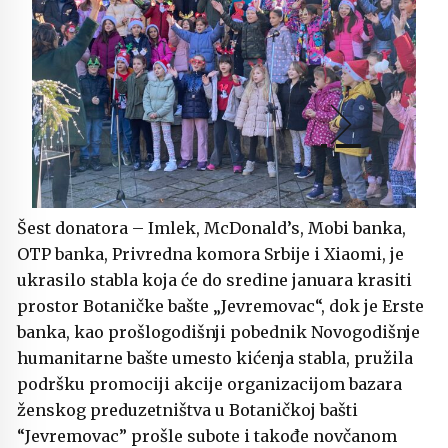
Šest donatora – Imlek, McDonald’s, Mobi banka,
OTP banka, Privredna komora Srbije i Xiaomi, je
ukrasilo stabla koja će do sredine januara krasiti
prostor Botaničke bašte „Jevremovac“, dok je Erste
banka, kao prošlogodišnji pobednik Novogodišnje
humanitarne bašte umesto kićenja stabla, pružila
podršku promociji akcije organizacijom bazara
ženskog preduzetništva u Botaničkoj bašti
“Jevremovac” prošle subote i takođe novčanom