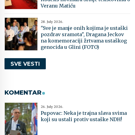
Veranu Matiću
28. July 2026.
"Sve je manje onih kojima je ustaški
pozdrav sramota", Dragana Jeckov
na komemoraciji žrtvama ustaškog
genocida u Glini (FOTO)
SVE VESTI
KOMENTAR
26. July 2026.
Pupovac: Neka je trajna slava svima
koji su ustali protiv ustaške NDH!