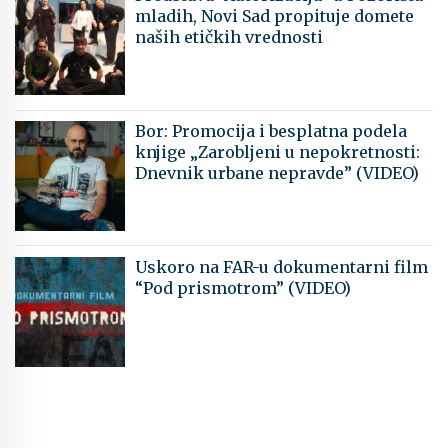
mladih, Novi Sad propituje domete
naših etičkih vrednosti
Bor: Promocija i besplatna podela
knjige „Zarobljeni u nepokretnosti:
Dnevnik urbane nepravde” (VIDEO)
Uskoro na FAR-u dokumentarni film
“Pod prismotrom” (VIDEO)