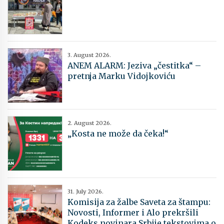
3. August 2026.
ANEM ALARM: Jeziva „čestitka“ –
pretnja Marku Vidojkoviću
2. August 2026.
„Kosta ne može da čeka!“
31. July 2026.
Komisija za žalbe Saveta za štampu:
Novosti, Informer i Alo prekršili
Kodeks novinara Srbije tekstovima o