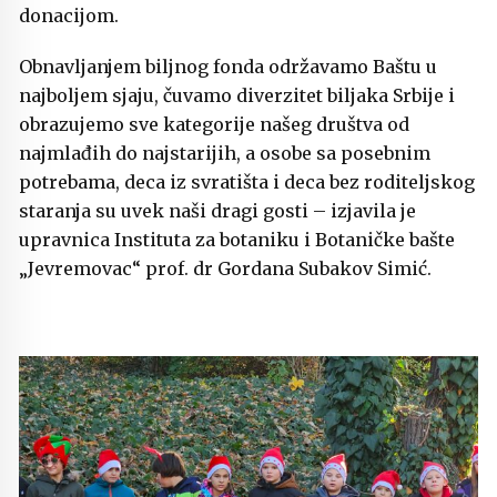
donacijom.
Obnavljanjem biljnog fonda održavamo Baštu u
najboljem sjaju, čuvamo diverzitet biljaka Srbije i
obrazujemo sve kategorije našeg društva od
najmlađih do najstarijih, a osobe sa posebnim
potrebama, deca iz svratišta i deca bez roditeljskog
staranja su uvek naši dragi gosti – izjavila je
upravnica Instituta za botaniku i Botaničke bašte
„Jevremovac“ prof. dr Gordana Subakov Simić.