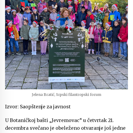
Jelena Bratić, Srpski filantropski forum
Izvor: Saopštenje za javnost
U Botaničkoj bašti „Jevremovac“ u četvrtak 21.
decembra svečano je obeleženo otvaranje još jedne