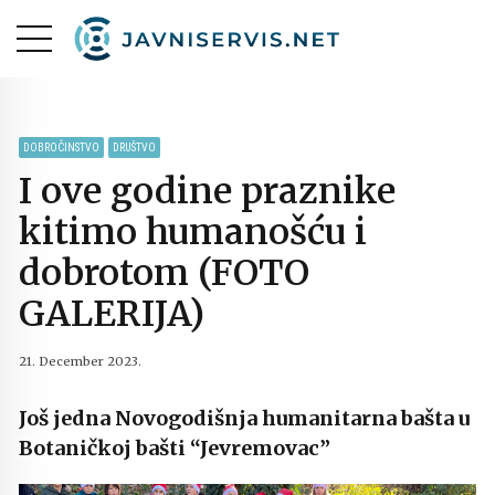
DOBROČINSTVO
DRUŠTVO
I ove godine praznike
kitimo humanošću i
dobrotom (FOTO
GALERIJA)
21. December 2023.
Još jedna Novogodišnja humanitarna bašta u
Botaničkoj bašti “Jevremovac”