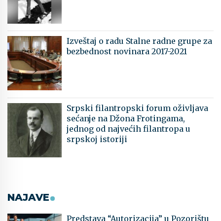
Izveštaj o radu Stalne radne grupe za
bezbednost novinara 2017-2021
Srpski filantropski forum oživljava
sećanje na Džona Frotingama,
jednog od najvećih filantropa u
srpskoj istoriji
NAJAVE
Predstava “Autorizacija” u Pozorištu