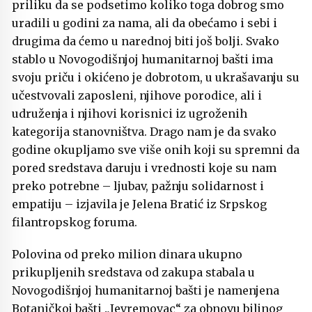
priliku da se podsetimo koliko toga dobrog smo
uradili u godini za nama, ali da obećamo i sebi i
drugima da ćemo u narednoj biti još bolji. Svako
stablo u Novogodišnjoj humanitarnoj bašti ima
svoju priču i okićeno je dobrotom, u ukrašavanju su
učestvovali zaposleni, njihove porodice, ali i
udruženja i njihovi korisnici iz ugroženih
kategorija stanovništva. Drago nam je da svako
godine okupljamo sve više onih koji su spremni da
pored sredstava daruju i vrednosti koje su nam
preko potrebne – ljubav, pažnju solidarnost i
empatiju – izjavila je Jelena Bratić iz Srpskog
filantropskog foruma.
Polovina od preko milion dinara ukupno
prikupljenih sredstava od zakupa stabala u
Novogodišnjoj humanitarnoj bašti je namenjena
Botaničkoj bašti „Jevremovac“ za obnovu biljnog