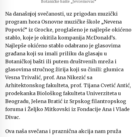
Botaničke bašte „Jevremovac“
Na današnjoj svečanosti, uz prigodan muzički
program hora Osnovne muzičke škole „Nevena
Popović“ iz Grocke, proglašeno je najlepše okićeno
stablo, koje je okitila kompanija McDonald’s.
Najlepše okićeno stablo odabrano je glasovima
građana koji su imali priliku da glasaju u
Botaničkoj bašti ili putem društvenih mreža i
glasovima stručnog žirija koji su činili: glumica
Vesna Trivalić, prof. Ana Nikezić sa
Arhitektonskog fakulteta, prof. Tijana Cvetić Antić,
prodekanka Biološkog fakulteta Univerziteta u
Beogradu, Jelena Bratić iz Srpskog filantropskog
foruma i Željko Mitkovski iz Fondacije Ana i Vlade
Divac.
Ova naša svečana i praznična akcija nam pruža