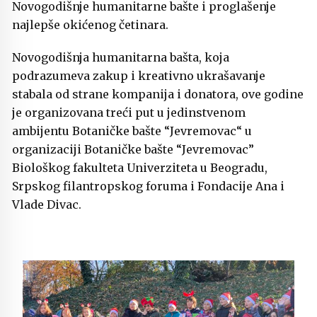
Novogodišnje humanitarne bašte i proglašenje
najlepše okićenog četinara.
Novogodišnja humanitarna bašta, koja
podrazumeva zakup i kreativno ukrašavanje
stabala od strane kompanija i donatora, ove godine
je organizovana treći put u jedinstvenom
ambijentu Botaničke bašte “Jevremovac“ u
organizaciji Botaničke bašte “Jevremovac”
Biološkog fakulteta Univerziteta u Beogradu,
Srpskog filantropskog foruma i Fondacije Ana i
Vlade Divac.