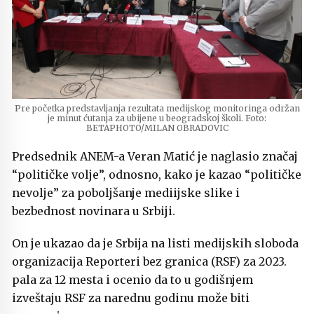
Pre početka predstavljanja rezultata medijskog monitoringa održan
je minut ćutanja za ubijene u beogradskoj školi. Foto:
BETAPHOTO/MILAN OBRADOVIC
Predsednik ANEM-a Veran Matić je naglasio značaj
“političke volje”, odnosno, kako je kazao “političke
nevolje” za poboljšanje mediijske slike i
bezbednost novinara u Srbiji.
On je ukazao da je Srbija na listi medijskih sloboda
organizacija Reporteri bez granica (RSF) za 2023.
pala za 12 mesta i ocenio da to u godišnjem
izveštaju RSF za narednu godinu može biti