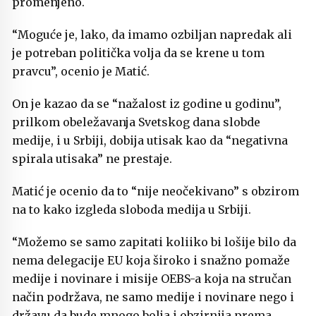
promenjeno.
“Moguće je, lako, da imamo ozbiljan napredak ali
je potreban politička volja da se krene u tom
pravcu”, ocenio je Matić.
On je kazao da se “nažalost iz godine u godinu”,
prilkom obeležavanja Svetskog dana slobde
medije, i u Srbiji, dobija utisak kao da “negativna
spirala utisaka” ne prestaje.
Matić je ocenio da to “nije neočekivano” s obzirom
na to kako izgleda sloboda medija u Srbiji.
“Možemo se samo zapitati koliiko bi lošije bilo da
nema delegacije EU koja široko i snažno pomaže
medije i novinare i misije OEBS-a koja na stručan
način podržava, ne samo medije i novinare nego i
državu da bude mnogo bolja i obzirnija prema