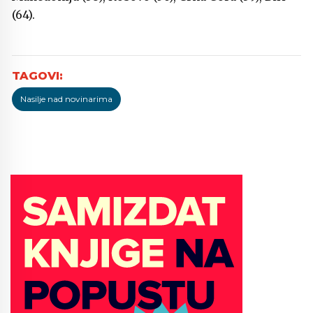
(64).
Nasilje nad novinarima