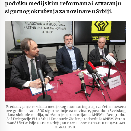
podršku medijskim reformama i stvaranju
sigurnog okruženja za novinare u Srbiji.
Predstavljanje rezultata medijskog monitoringa u prva četiri meseca
ove godine i rada SOS sigurne linije za novinare, povodom Svetskog
dana slobode medija, održano je u prostorijama ANEM u Beogradu.
Šef Delegacije EU u Srbiji Emanuele Žiofre, predsednik ANEM Veran
Matić i šef Misije OEBS u Srbiji Jan Bratu. Foto: BETAPHOTO/MILAN
OBRADOVIC