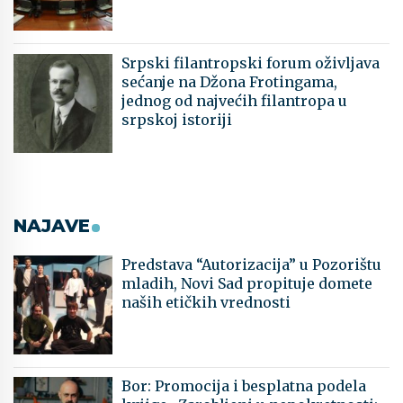
Srpski filantropski forum oživljava
sećanje na Džona Frotingama,
jednog od najvećih filantropa u
srpskoj istoriji
NAJAVE
Predstava “Autorizacija” u Pozorištu
mladih, Novi Sad propituje domete
naših etičkih vrednosti
Bor: Promocija i besplatna podela