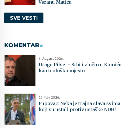
Veranu Matiću
SVE VESTI
KOMENTAR
6. August 2026.
Drago Pilsel - Srbi i zločin u Komiću
kao teološko mjesto
26. July 2026.
Pupovac: Neka je trajna slava svima
koji su ustali protiv ustaške NDH!