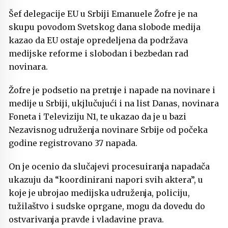
Šef delegacije EU u Srbiji Emanuele Žofre je na
skupu povodom Svetskog dana slobode medija
kazao da EU ostaje opredeljena da podržava
medijske reforme i slobodan i bezbedan rad
novinara.
Žofre je podsetio na pretnje i napade na novinare i
medije u Srbiji, ukjlučujući i na list Danas, novinara
Foneta i Televiziju N1, te ukazao da je u bazi
Nezavisnog udruženja novinare Srbije od počeka
godine registrovano 37 napada.
On je ocenio da slučajevi procesuiranja napadača
ukazuju da “koordinirani napori svih aktera”, u
koje je ubrojao medijska udruženja, policiju,
tužilaštvo i sudske oprgane, mogu da dovedu do
ostvarivanja pravde i vladavine prava.