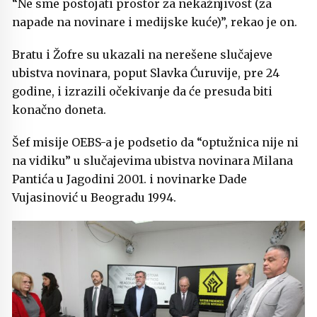
“Ne sme postojati prostor za nekažnjivost (za
napade na novinare i medijske kuće)”, rekao je on.
Bratu i Žofre su ukazali na nerešene slučajeve
ubistva novinara, poput Slavka Ćuruvije, pre 24
godine, i izrazili očekivanje da će presuda biti
konačno doneta.
Šef misije OEBS-a je podsetio da “optužnica nije ni
na vidiku” u slučajevima ubistva novinara Milana
Pantića u Jagodini 2001. i novinarke Dade
Vujasinović u Beogradu 1994.