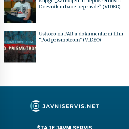
knjige „Zarobljeni u nepokretnosti:
Dnevnik urbane nepravde” (VIDEO)
Uskoro na FAR-u dokumentarni film
“Pod prismotrom” (VIDEO)
ŠTA JE JAVNI SERVIS