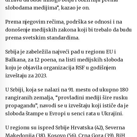
slobodama medijima”, kazao je on.
Prema njegovim rečima, podrška se odnosi i na
donošenje medijskih zakona koji bi trebalo da budu
prema svetskim standardima.
Srbija je zabeležila najveći pad u regionu EU i
Balkana, za 12 poena, na listi medijskih sloboda
koju je objavila organizacija RSF u godišnjem
izveštaju za 2023.
U Srbiji, koja se nalazi na 91. mestu od ukupno 180
rangiranih zemalja, “provladini mediji šire rusku
propagandu”, navodi se u izveštaju koji ističe da je
sloboda štampe u Evropi u senci rata u Ukrajini.
U regionu su ispred Srbije Hrvatska (42), Severna
Makedonija (38), Kosovo (56), Crna Gora (39), BiH