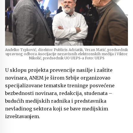
Anđelko Trpković, direktor Publicis Adriatik, Veran Matić, predsednik
upravnog odbora Asocijacije nezavisnih elektronskih medija i Viktor
Nikolić, predsednik UO UEPS-a Foto: UEPS
U sklopu projekta prevencije nasilje i zaštite
novinara, ANEM je širom Srbije organizovao
specijalizovane tematske treninge posvećene
bezbednosti novinara, redakcija, studenata –
budućih medijskih radnika i predstavnika
nevladinog sektora koji se bave medijskim
izveštavanjem.