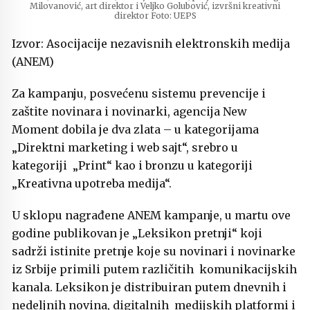
Milovanović, art direktor i Veljko Golubović, izvršni kreativni
direktor Foto: UEPS
Izvor:
Asocijacije nezavisnih elektronskih medija
(ANEM)
Za kampanju, posvećenu sistemu prevencije i
zaštite novinara i novinarki, agencija New
Moment dobila je dva zlata – u kategorijama
„Direktni marketing i web sajt“, srebro u
kategoriji „Print“ kao i bronzu u kategoriji
„Kreativna upotreba medija“.
U sklopu nagrađene ANEM kampanje, u martu ove
godine publikovan je „Leksikon pretnji“ koji
sadrži istinite pretnje koje su novinari i novinarke
iz Srbije primili putem različitih komunikacijskih
kanala. Leksikon je distribuiran putem dnevnih i
nedeljnih novina, digitalnih medijskih platformi i