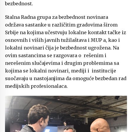
bezbednost.
Stalna Radna grupa za bezbednost novinara
održava sastanke u različitim gradovima širom
Srbije na kojima učestvuju lokalne kontakt tačke iz
osnovnih i viših javnih tužilaštava i MUP a, kao i
lokalni novinari čija je bezbednost ugrožena. Na
ovim sastancima se razgovara o rešenim i
nerešenim slučajevima i drugim problemima sa
kojima se lokalni novinari, mediji i institucije
suočavaju u nastojanjima da omoguće bezbedan rad
medijskih profesionalaca.