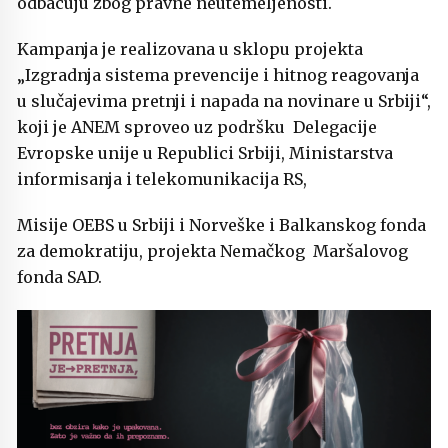
odbacuju zbog pravne neutemeljenosti.
Kampanja je realizovana u sklopu projekta
„Izgradnja sistema prevencije i hitnog reagovanja
u slučajevima pretnji i napada na novinare u Srbiji“,
koji je ANEM sproveo uz podršku Delegacije
Evropske unije u Republici Srbiji, Ministarstva
informisanja i telekomunikacija RS,
Misije OEBS u Srbiji i Norveške i Balkanskog fonda
za demokratiju, projekta Nemačkog Maršalovog
fonda SAD.