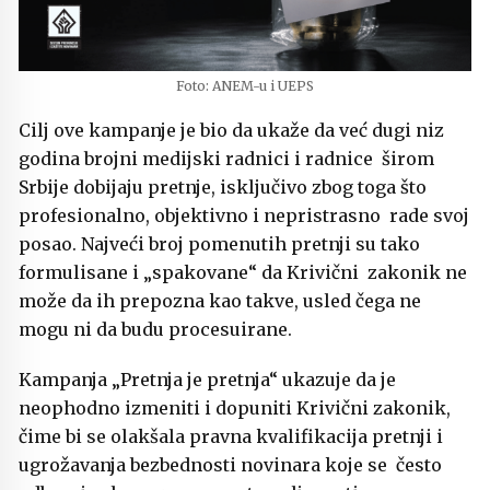
Foto: ANEM-u i UEPS
Cilj ove kampanje je bio da ukaže da već dugi niz
godina brojni medijski radnici i radnice širom
Srbije dobijaju pretnje, isključivo zbog toga što
profesionalno, objektivno i nepristrasno rade svoj
posao. Najveći broj pomenutih pretnji su tako
formulisane i „spakovane“ da Krivični zakonik ne
može da ih prepozna kao takve, usled čega ne
mogu ni da budu procesuirane.
Kampanja „Pretnja je pretnja“ ukazuje da je
neophodno izmeniti i dopuniti Krivični zakonik,
čime bi se olakšala pravna kvalifikacija pretnji i
ugrožavanja bezbednosti novinara koje se često