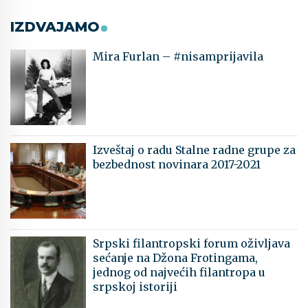
IZDVAJAMO
Mira Furlan – #nisamprijavila
Izveštaj o radu Stalne radne grupe za
bezbednost novinara 2017-2021
Srpski filantropski forum oživljava
sećanje na Džona Frotingama,
jednog od najvećih filantropa u
srpskoj istoriji