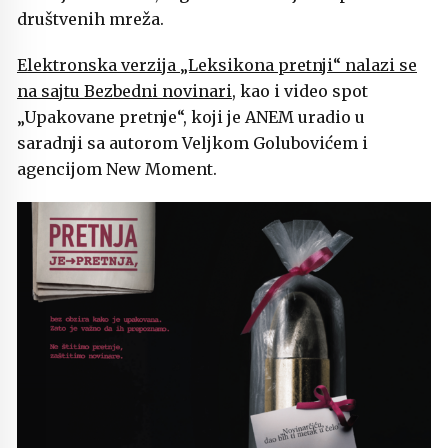
društvenih mreža.
Elektronska verzija „Leksikona pretnji“ nalazi se
na sajtu Bezbedni novinari
, kao i video spot
„Upakovane pretnje“, koji je ANEM uradio u
saradnji sa autorom Veljkom Golubovićem i
agencijom New Moment.