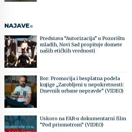
NAJAVE
Predstava “Autorizacija” u Pozorištu
mladih, Novi Sad propituje domete
naših etičkih vrednosti
Bor: Promocija i besplatna podela
knjige „Zarobljeni u nepokretnosti:
Dnevnik urbane nepravde” (VIDEO)
Uskoro na FAR-u dokumentarni film
“Pod prismotrom” (VIDEO)