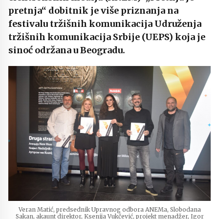
pretnja“ dobitnik je više priznanja na
festivalu tržišnih komunikacija Udruženja
tržišnih komunikacija Srbije (UEPS) koja je
sinoć održana u Beogradu.
Veran Matić, predsednik Upravnog odbora ANEMa, Slobodana
Sakan, akaunt direktor, Ksenija Vukčević, projekt menadžer, Igor