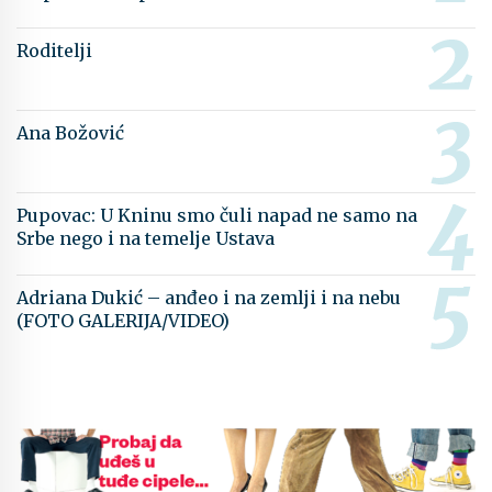
Roditelji
Ana Božović
Pupovac: U Kninu smo čuli napad ne samo na
Srbe nego i na temelje Ustava
Adriana Dukić – anđeo i na zemlji i na nebu
(FOTO GALERIJA/VIDEO)