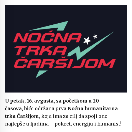
U petak, 16. avgusta, sa početkom u 20
časova,
biće održana prva
Noćna humanitarna
trka Čaršijom
, koja ima za cilj da spoji ono
najlepše u ljudima – pokret, energiju i humanist!