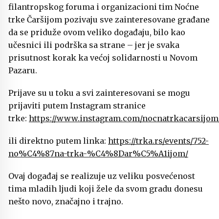
filantropskog foruma i organizacioni tim Noćne
trke Čaršijom pozivaju sve zainteresovane građane
da se priduže ovom veliko događaju, bilo kao
učesnici ili podrška sa strane – jer je svaka
prisutnost korak ka većoj solidarnosti u Novom
Pazaru.
Prijave su u toku a svi zainteresovani se mogu
prijaviti putem Instagram stranice
trke:
https://www.instagram.com/nocnatrkacarsijom
ili direktno putem linka:
https://trka.rs/events/752-
no%C4%87na-trka-%C4%8Dar%C5%A1ijom/
Ovaj događaj se realizuje uz veliku posvećenost
tima mladih ljudi koji žele da svom gradu donesu
nešto novo, značajno i trajno.