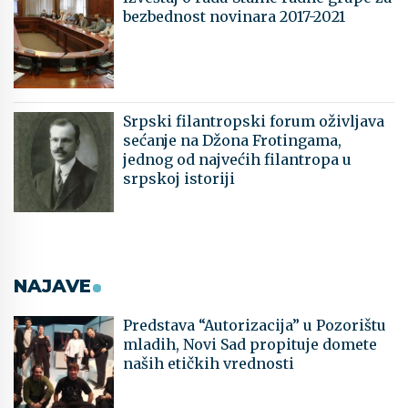
bezbednost novinara 2017-2021
Srpski filantropski forum oživljava
sećanje na Džona Frotingama,
jednog od najvećih filantropa u
srpskoj istoriji
NAJAVE
Predstava “Autorizacija” u Pozorištu
mladih, Novi Sad propituje domete
naših etičkih vrednosti