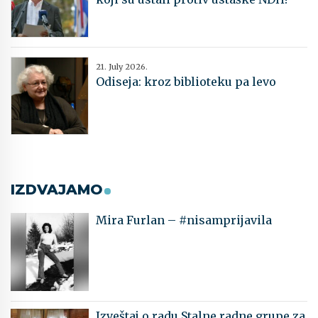
21. July 2026.
Odiseja: kroz biblioteku pa levo
IZDVAJAMO
Mira Furlan – #nisamprijavila
Izveštaj o radu Stalne radne grupe za