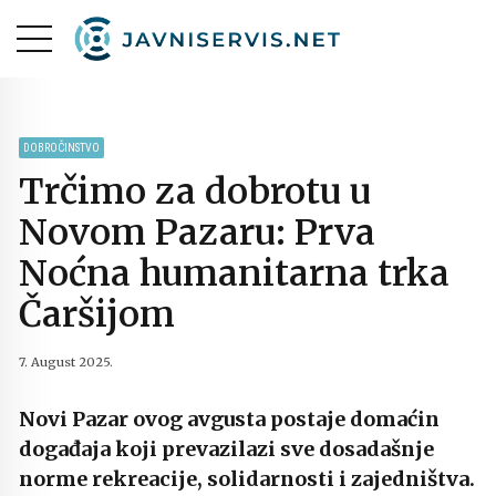
DOBROČINSTVO
Trčimo za dobrotu u
Novom Pazaru: Prva
Noćna humanitarna trka
Čaršijom
7. August 2025.
Novi Pazar ovog avgusta postaje domaćin
događaja koji prevazilazi sve dosadašnje
norme rekreacije, solidarnosti i zajedništva.