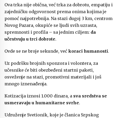
Ova trka nije obična, već trka za dobrotu, empatiju i
zajedničku odgovornost prema onima kojima je
pomoć najpotrebnija. Na stazi dugoj 3 km, centrom
Novog Pazara, okupiće se ljudi svih uzrasta,
spremnosti i profila – sa jednim ciljem:
da
učestvuju u trci dobrote
.
Ovde se ne broje sekunde, već
koraci humanosti
.
Uz podršku brojnih sponzora i volontera, za
učesnike će biti obezbeđeni startni paketi,
osveženje na stazi, promotivni materijali i još
mnogo iznenađenja.
Kotizacija iznosi 1.000 dinara, a
sva sredstva se
usmeravaju u humanitarne svrhe
.
Udruženje Svetionik, koje je članica Srpskog