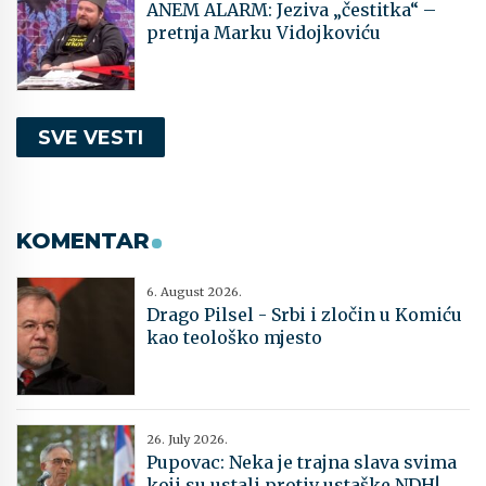
ANEM ALARM: Jeziva „čestitka“ –
pretnja Marku Vidojkoviću
SVE VESTI
KOMENTAR
6. August 2026.
Drago Pilsel - Srbi i zločin u Komiću
kao teološko mjesto
26. July 2026.
Pupovac: Neka je trajna slava svima
koji su ustali protiv ustaške NDH!