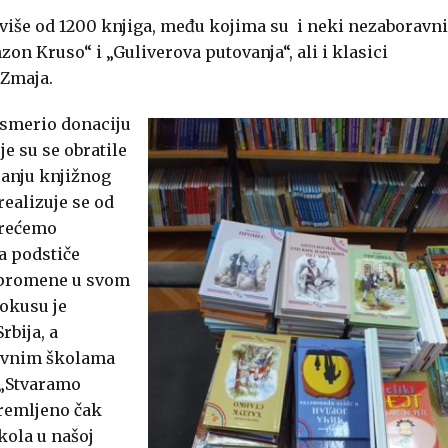
 više od 1200 knjiga, među kojima su i neki nezaboravni
on Kruso“ i „Guliverova putovanja“, ali i klasici
 Zmaja.
usmerio donaciju
e su se obratile
janju knjižnog
realizuje se od
krećemo
a podstiče
e promene u svom
fokusu je
bija, a
novnim školama
 „Stvaramo
premljeno čak
kola u našoj