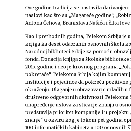
Ove godine tradicija se nastavila darivanjem
naslovi kao što su „Magareće godine“, „Robinz
Antona Čehova, Branislava Nušića i čika Jove
Kao i prethodnih godina, Telekom Srbija je 
knjiga ka deset odabranih osnovnih škola koj
Narodnoj biblioteci Srbije za pomoć u obnavl
fonda. Donacija knjiga za školske biblioteke 
2015. godine i deo je krovnog programa „Po
pokretače“ Telekoma Srbija kojim kompanij
institucije i pojedince da pokreću pozitivn
okruženju. Ulaganje u obrazovanje mladih u 
društveno odgovornih aktivnosti Telekoma Sr
unapređenje uslova za sticanje znanja u os
predstavlja prioritet kompanije i u projektu
znanje“ u okviru kog je tokom pet godina o
100 informatičkih kabineta u 100 osnovnih š