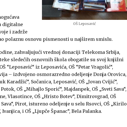
mogućava
 digitalne
OŠ Leposavić
voje i zadrže
kao polaznu osnovu pismenosti u najširem smislu.
odine, zahvaljujući vrednoj donaciji Telekoma Srbija,
oteke sledećih osnovnih škola obogatile su svoj knjižni
 OŠ “Leposavić“ iz Leposavića, OŠ “Petar Vragolić“,
vija – izdvojeno osmorazredno odeljenje Donja Orovica,
uk Karadžić“, Sočanica, Leposavić, OŠ „Jovan Cvijić“,
 Potok, OŠ „Mihajlo Sporić“, Majdanpek, OŠ „Sveti Sava“,
ne, Vlasotince, OŠ „Hristo Botev“, Dimitrovgrad, OŠ
 Sava“, Pirot, istureno odeljenje u selu Rsovci, OŠ „Kirilo
, Ivanjica, i OŠ „Ljupče Španac“, Bela Palanka.