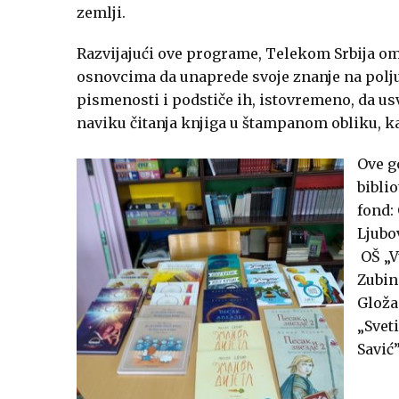
zemlji.
Razvijajući ove programe, Telekom Srbija o
osnovcima da unaprede svoje znanje na polju
pismenosti i podstiče ih, istovremeno, da us
naviku čitanja knjiga u štampanom obliku, 
Ove g
bibli
fond:
Ljubo
OŠ „V
Zubin
Gloža
„Sveti
Savić”