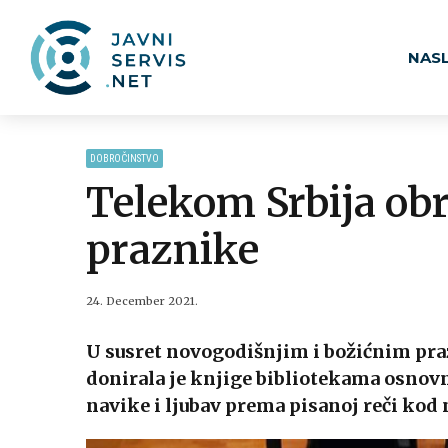
NAS
DOBROČINSTVO
Telekom Srbija ob
praznike
24. December 2021.
U susret novogodišnjim i božićnim pr
donirala je knjige bibliotekama osnovn
navike i ljubav prema pisanoj reči kod