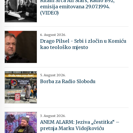
Ritam Srca All Stars, Radio B92,
emisija emitovana 29.07.1994.
(VIDEO)
6. August 2026.
Drago Pilsel - Srbi i zločin u Komiću
kao teološko mjesto
5. August 2026.
Borba za Radio Slobodu
3. August 2026.
ANEM ALARM: Jeziva „čestitka“ –
pretnja Marku Vidojkoviću