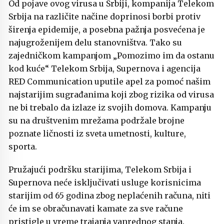
Od pojave ovog virusa u Srbiji, kompanija Telekom
Srbija na različite načine doprinosi borbi protiv
širenja epidemije, a posebna pažnja posvećena je
najugroženijem delu stanovništva. Tako su
zajedničkom kampanjom „Pomozimo im da ostanu
kod kuće“ Telekom Srbija, Supernova i agencija
RED Communication uputile apel za pomoć našim
najstarijim sugrađanima koji zbog rizika od virusa
ne bi trebalo da izlaze iz svojih domova. Kampanju
su na društvenim mrežama podržale brojne
poznate ličnosti iz sveta umetnosti, kulture,
sporta.
Pružajući podršku starijima, Telekom Srbija i
Supernova neće isključivati usluge korisnicima
starijim od 65 godina zbog neplaćenih računa, niti
će im se obračunavati kamate za sve račune
pristigle u vreme trajanja vanrednog stanja.