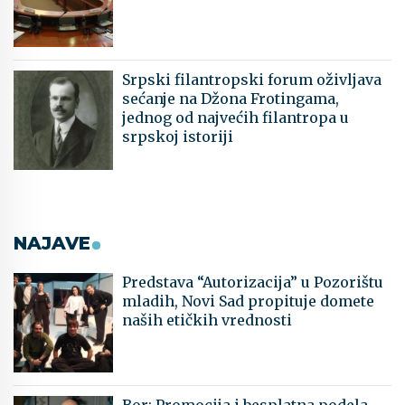
Srpski filantropski forum oživljava
sećanje na Džona Frotingama,
jednog od najvećih filantropa u
srpskoj istoriji
NAJAVE
Predstava “Autorizacija” u Pozorištu
mladih, Novi Sad propituje domete
naših etičkih vrednosti
Bor: Promocija i besplatna podela