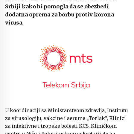
Srbiji kako bi pomogla da se obezbedi
dodatna oprema za borbu protiv korona
virusa.
U koordinaciji sa Ministarstvom zdravlja, Institutu
za virusologiju, vakcine i serume „Torlak“, Klinici
za infektivne i tropske bolesti KCS, Kliničkom
centru u Nišu i Pokrajinskom sekretarijatu za