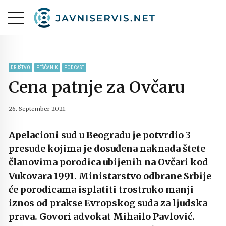
DRUŠTVO
PEŠČANIK
PODCAST
Cena patnje za Ovčaru
26. September 2021.
Apelacioni sud u Beogradu je potvrdio 3
presude kojima je dosuđena naknada štete
članovima porodica ubijenih na Ovčari kod
Vukovara 1991. Ministarstvo odbrane Srbije
će porodicama isplatiti trostruko manji
iznos od prakse Evropskog suda za ljudska
prava. Govori advokat Mihailo Pavlović.