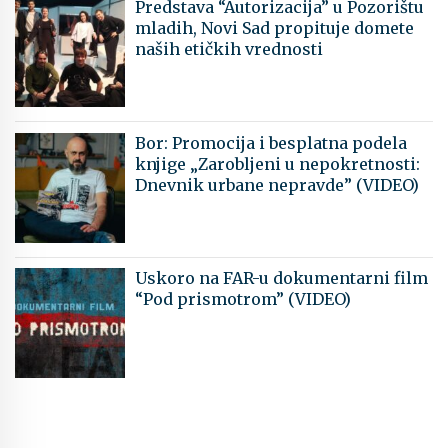
Predstava “Autorizacija” u Pozorištu
mladih, Novi Sad propituje domete
naših etičkih vrednosti
Bor: Promocija i besplatna podela
knjige „Zarobljeni u nepokretnosti:
Dnevnik urbane nepravde” (VIDEO)
Uskoro na FAR-u dokumentarni film
“Pod prismotrom” (VIDEO)