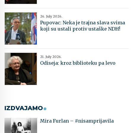
26. July 2026.
Pupovac: Neka je trajna slava svima
koji su ustali protiv ustaške NDH!
21. July 2026.
Odiseja: kroz biblioteku pa levo
IZDVAJAMO
Mira Furlan – #nisamprijavila