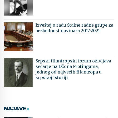
Izveštaj o radu Stalne radne grupe za
bezbednost novinara 2017-2021
Srpski filantropski forum oživljava
sećanje na Džona Frotingama,
jednog od najvećih filantropa u
srpskoj istoriji
NAJAVE