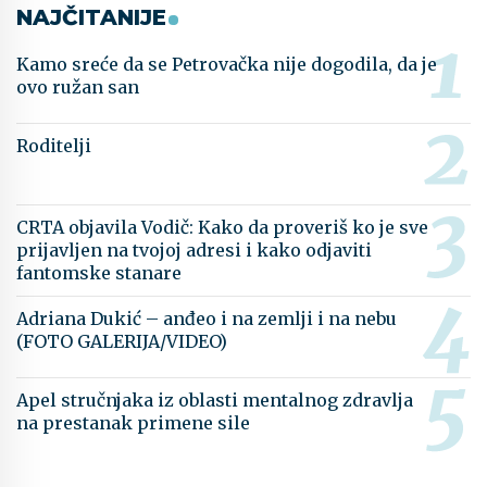
NAJČITANIJE
Kamo sreće da se Petrovačka nije dogodila, da je
ovo ružan san
Roditelji
CRTA objavila Vodič: Kako da proveriš ko je sve
prijavljen na tvojoj adresi i kako odjaviti
fantomske stanare
Adriana Dukić – anđeo i na zemlji i na nebu
(FOTO GALERIJA/VIDEO)
Apel stručnjaka iz oblasti mentalnog zdravlja
na prestanak primene sile