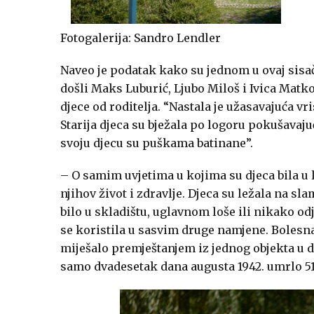
Fotogalerija: Sandro Lendler
Naveo je podatak kako su jednom u ovaj sisačk
došli
Maks
Luburić
, Ljubo Miloš
i
Ivica Matko
djece od roditelja. “Nastala je užasavajuća vri
Starija djeca su bježala po logoru pokušavajuć
svoju djecu su puškama batinane”.
– O samim uvjetima u kojima su djeca bila u l
njihov život i zdravlje. Djeca su ležala na sl
bilo u skladištu, uglavnom loše ili nikako od
se koristila u sasvim druge namjene. Bolesna 
miješalo premještanjem iz jednog objekta u dr
samo dvadesetak dana augusta 1942. umrlo 515