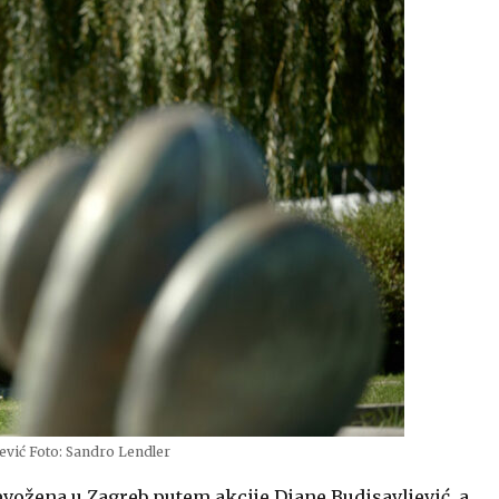
ević Foto: Sandro Lendler
revožena u Zagreb putem akcije
Di
ane
Budisavljević
, a