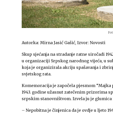
Fot
Autorka: Mirna Jasić Gašić, Izvor: Novosti
Skup sjećanja na stradanje ratne siročadi 19
u organizaciji Srpskog narodnog vijeća, u s
koja je organizirala akciju spašavanja i zbr
svjetskog rata.
Komemoracija je započela pjesmom “Majka p
1943. godine užasnut zatečenim prizorima s
srpskim stanovništvom. Izvela ju je glumica
– Nepobitna je činjenica da je ovdje u ljeto 