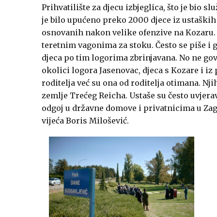
Prihvatilište za djecu izbjeglica, što je bio
je bilo upućeno preko 2000 djece iz ustaških 
osnovanih nakon velike ofenzive na Kozaru. 
teretnim vagonima za stoku. Često se piše i go
djeca po tim logorima zbrinjavana. No ne govo
okolici logora Jasenovac, djeca s Kozare i iz
roditelja već su ona od roditelja otimana. Njih
zemlje Trećeg Reicha. Ustaše su često uvjerava
odgoj u državne domove i privatnicima u Za
vijeća
Boris Milošević.