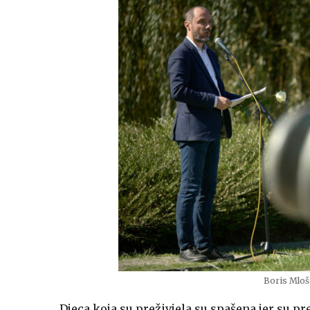
Boris Mloš
Djeca koja su preživjela su spašena jer su p