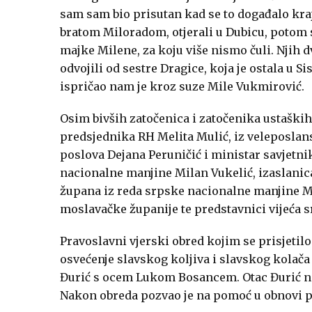
sam sam bio prisutan kad se to događalo kra
bratom
Miloradom
, otjerali u Dubicu, potom
majke Milene, za koju više nismo čuli. Njih d
odvojili od sestre Dragice, koja je ostala u S
ispričao nam je kroz suze Mile Vukmirović.
Osim bivših zatočenica i zatočenika ustaških
predsjednika RH
Melita Mulić
, iz veleposla
poslova
Dejana
Peruničić
i ministar savjetn
nacionalne manjine
Milan Vukelić
, izaslani
župana iz reda srpske nacionalne manjine
M
moslavačke županije te predstavnici vijeća 
Pravoslavni vjerski obred kojim se prisjetilo
osvećenje slavskog koljiva i slavskog kolač
Đurić
s ocem
Lukom Bosancem
.
Otac Đurić n
Nakon obreda pozvao je na pomoć u obnovi p