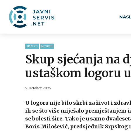
NAS
DRUŠTVO
NOVOSTI
Skup sjećanja na d
ustaškom logoru u
5. October 2025.
U logoru nije bilo skrbi za život i zdrav
ih se što više miješalo premještanjem i
se bolesti šire. Tako je u samo dvadese
Boris Milošević, predsjednik Srpskog 