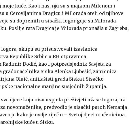
j moje kuće. Kao i nas, nju su s majkom
Milenom
i
 su u Cerovljanima Dragicu i Milorada oteli od njihove
voje su dopremili u sisački logor gdje su Milorada
isku. Poslije rata Dragica je Milorada pronašla u Zagrebu,
 logora, skupu su prisustvovali izaslanica
nstva Republike Srbije u RH otpravnica
ik
Radimir
Đodić
, kao i potpredsjednik Savjeta za
ca gradonačelnika Siska
Alenka
Ljubešić
, zamjenica
irjana Oluić
, antifašisti grada Siska i Sisačko-
srpske nacionalne manjine susjednih županija.
 sve djece koja nisu uspjela preživjeti užase logora, uz
a za novomučenike, predvodio je sisački paroh
Nemanja
aveo je kako je ovdje riječ o – Svetoj djeci mučenicima.
arohijske kuće u Sisku.