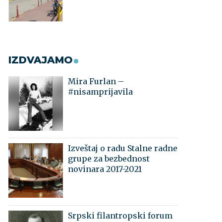
IZDVAJAMO
Mira Furlan –
#nisamprijavila
Izveštaj o radu Stalne radne
grupe za bezbednost
novinara 2017-2021
Srpski filantropski forum