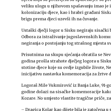
veliku ulogu u njihovom spašavanju imao je 
kolonizaciju djece, kao i hrabri građani Sisk
brigu prema djeci uzevši ih na čuvanje.
Ustaški dječji logor u Sisku negiraju sisački
Odbora za istraživanje jugoslavenskih komun
negiranja o postojanju tog strašnog mjesta svj
Prisutnima na skupu sjećanja obratila se
Nev
godina prošla strahote dječjeg logora u Sisku
stotine djece koje su ovdje izgubile živote,
inicijativu nastavka komemoracija za žrtve d
Logoraš
Mile Vukmirović
iz Banja Luke, 91-g
godine dolazi na sisačke komemoracije kako b
Kozare. No umjesto vlastite tragične priče, z
–
Dragica Kolar
kao dijete bila je zatočena u 