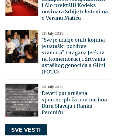
i Alo prekršili Kodeks
novinara Srbije tekstovima
o Veranu Matiću
28. July 2026.
"Sve je manje onih kojima
je ustaški pozdrav
sramota", Dragana Jeckov
na komemoraciji žrtvama
ustaškog genocida u Glini
(FOTO)
28. July 2026.
Deveti put srušena
spomen-ploča novinarima
Đuru Slavuju i Ranku
Pereniću
SVE VESTI