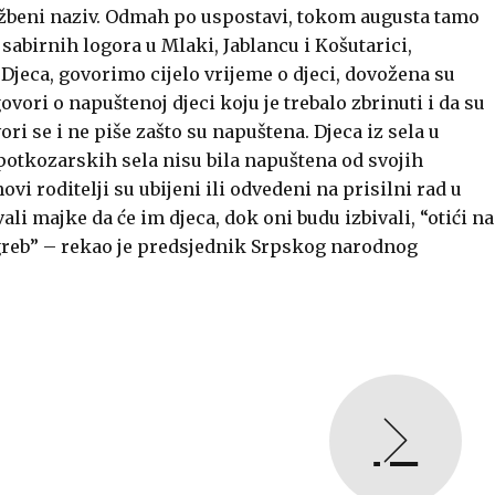
 službeni naziv. Odmah po uspostavi, tokom augusta tamo
sabirnih logora u Mlaki, Jablancu i Košutarici,
Djeca, govorimo cijelo vrijeme o djeci, dovožena su
vori o napuštenoj djeci koju je trebalo zbrinuti i da su
ri se i ne piše zašto su napuštena. Djeca iz sela u
 potkozarskih sela nisu bila napuštena od svojih
ovi roditelji su ubijeni ili odvedeni na prisilni rad u
li majke da će im djeca, dok oni budu izbivali, “otići na
greb” – rekao je predsjednik Srpskog narodnog