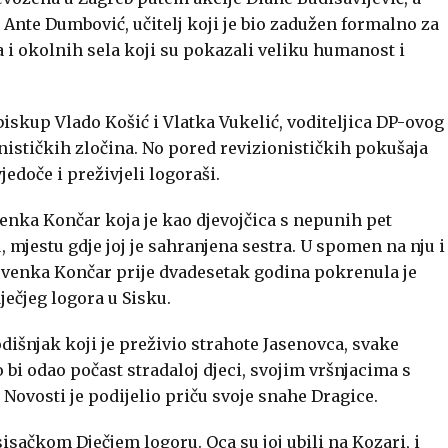
i
Ante
Dumbović
, učitelj koji je bio zadužen formalno za
a i okolnih sela koji su pokazali veliku humanost i
 biskup
Vlado
Košić
i
Vlatka Vukelić
, voditeljica DP-ovog
ističkih zločina. No pored revizionističkih pokušaja
edoče i preživjeli logoraši.
enka Končar
koja je kao djevojčica s nepunih pet
, mjestu gdje joj je sahranjena sestra. U spomen na nju i
 Nevenka Končar prije dvadesetak godina pokrenula je
ječjeg logora u Sisku.
odišnjak koji je preživio strahote Jasenovca, svake
i odao počast stradaloj djeci, svojim vršnjacima s
a Novosti je podijelio priču svoje snahe Dragice.
sisačkom Dječjem logoru. Oca su joj ubili na Kozari, i