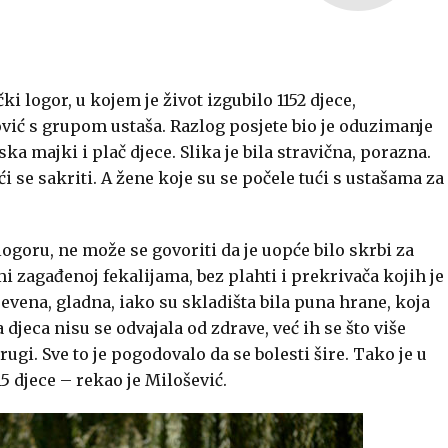
i logor, u kojem je život izgubilo 1152 djece,
vić
s grupom ustaša. Razlog posjete bio je oduzimanje
ska majki i plač djece. Slika je bila stravična, porazna.
i se sakriti. A žene koje su se počele tući s ustašama za
ogoru, ne može se govoriti da je uopće bilo skrbi za
ami zagađenoj fekalijama, bez plahti i prekrivača kojih je
jevena, gladna, iako su skladišta bila puna hrane, koja
djeca nisu se odvajala od zdrave, već ih se što više
ugi. Sve to je pogodovalo da se bolesti šire. Tako je u
 djece – rekao je Milošević.