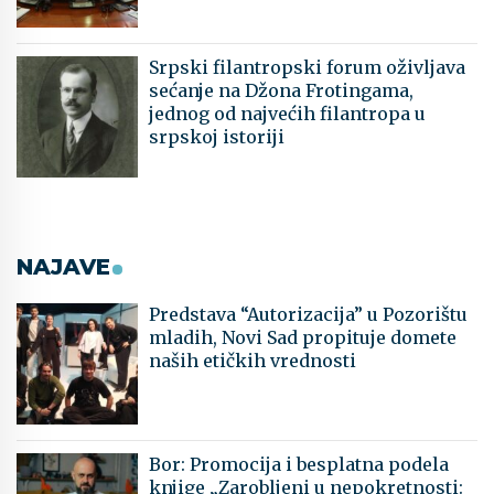
Srpski filantropski forum oživljava
sećanje na Džona Frotingama,
jednog od najvećih filantropa u
srpskoj istoriji
NAJAVE
Predstava “Autorizacija” u Pozorištu
mladih, Novi Sad propituje domete
naših etičkih vrednosti
Bor: Promocija i besplatna podela
knjige „Zarobljeni u nepokretnosti: