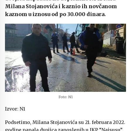
Milana Stojanovića i kaznio ih novčanom
kaznom u iznosu od po 30.000 dinara.
Foto: N1
Izvor: N1
Podsetimo, Milana Stojanovića su 21. februara 2022.
godine napala
dvojica zaposlenih u JKP “Naisusu”