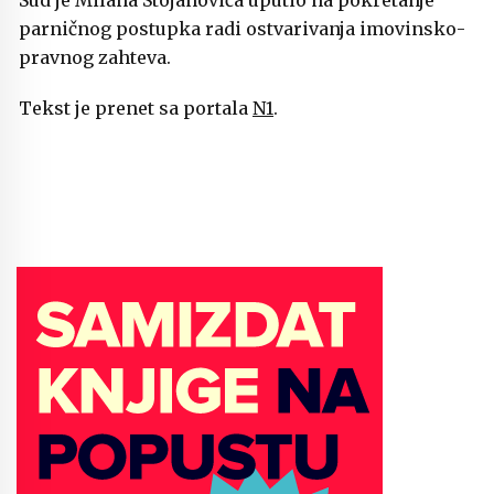
Sud je Milana Stojanovića uputio na pokretanje
parničnog postupka radi ostvarivanja imovinsko-
pravnog zahteva.
Tekst je prenet sa portala
N1
.