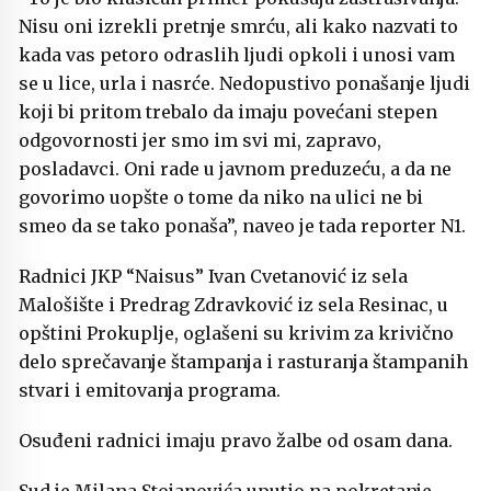
Nisu oni izrekli pretnje smrću, ali kako nazvati to
kada vas petoro odraslih ljudi opkoli i unosi vam
se u lice, urla i nasrće. Nedopustivo ponašanje ljudi
koji bi pritom trebalo da imaju povećani stepen
odgovornosti jer smo im svi mi, zapravo,
posladavci. Oni rade u javnom preduzeću, a da ne
govorimo uopšte o tome da niko na ulici ne bi
smeo da se tako ponaša”, naveo je tada reporter N1.
Radnici JKP “Naisus” Ivan Cvetanović iz sela
Malošište i Predrag Zdravković iz sela Resinac, u
opštini Prokuplje, oglašeni su krivim za krivično
delo sprečavanje štampanja i rasturanja štampanih
stvari i emitovanja programa.
Osuđeni radnici imaju pravo žalbe od osam dana.