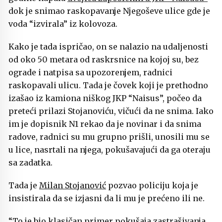
dok je snimao raskopavanje Njegoševe ulice gde je
voda “izvirala” iz kolovoza.
Kako je tada ispričao, on se nalazio na udaljenosti
od oko 50 metara od raskrsnice na kojoj su, bez
ograde i natpisa sa upozorenjem, radnici
raskopavali ulicu. Tada je čovek koji je prethodno
izašao iz kamiona niškog JKP “Naisus”, počeo da
preteći prilazi Stojanoviću, vičući da ne snima. Iako
im je dopisnik N1 rekao da je novinar i da snima
radove, radnici su mu grupno prišli, unosili mu se
u lice, nasrtali na njega, pokušavajući da ga oteraju
sa zadatka.
Tada je
Milan Stojanović
pozvao policiju koja je
insistirala da se izjasni da li mu je prećeno ili ne.
“To je bio klasičan primer pokušaja zastrašivanja.