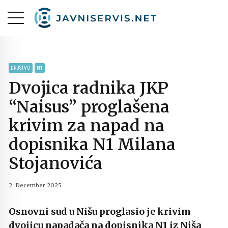
DRUŠTVO
N1
Dvojica radnika JKP
“Naisus” proglašena
krivim za napad na
dopisnika N1 Milana
Stojanovića
2. December 2025.
Osnovni sud u Nišu proglasio je krivim
dvojicu napadača na dopisnika N1 iz Niša