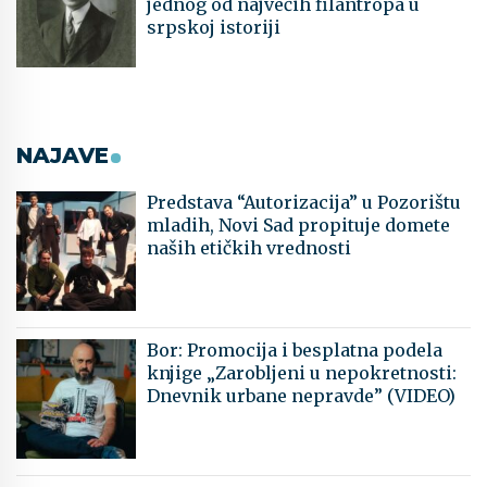
jednog od najvećih filantropa u
srpskoj istoriji
NAJAVE
Predstava “Autorizacija” u Pozorištu
mladih, Novi Sad propituje domete
naših etičkih vrednosti
Bor: Promocija i besplatna podela
knjige „Zarobljeni u nepokretnosti:
Dnevnik urbane nepravde” (VIDEO)