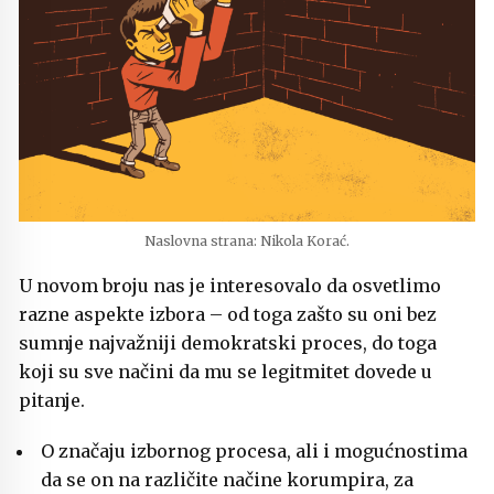
Naslovna strana: Nikola Korać.
U novom broju nas je interesovalo da osvetlimo
razne aspekte izbora – od toga zašto su oni bez
sumnje najvažniji demokratski proces, do toga
koji su sve načini da mu se legitmitet dovede u
pitanje.
O značaju izbornog procesa, ali i mogućnostima
da se on na različite načine korumpira, za