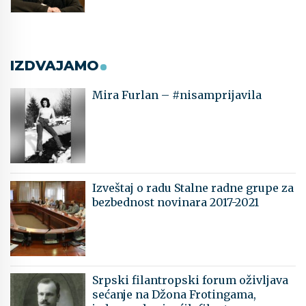
IZDVAJAMO
Mira Furlan – #nisamprijavila
Izveštaj o radu Stalne radne grupe za
bezbednost novinara 2017-2021
Srpski filantropski forum oživljava
sećanje na Džona Frotingama,