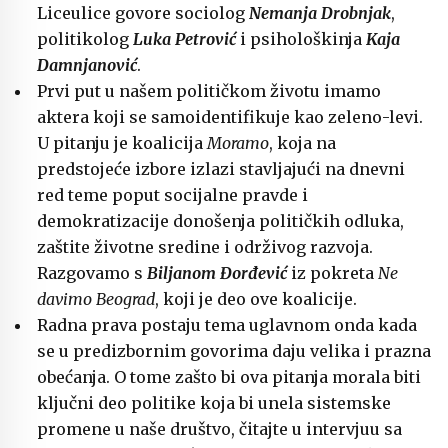
Liceulice govore sociolog
Nemanja Drobnjak
,
politikolog
Luka Petrović
i psihološkinja
Kaja
Damnjanović
.
Prvi put u našem političkom životu imamo
aktera koji se samoidentifikuje kao zeleno-levi.
U pitanju je koalicija
Moramo
, koja na
predstojeće izbore izlazi stavljajući na dnevni
red teme poput socijalne pravde i
demokratizacije donošenja političkih odluka,
zaštite životne sredine i održivog razvoja.
Razgovamo s
Biljanom Đorđević
iz pokreta
Ne
davimo Beograd
, koji je deo ove koalicije.
Radna prava postaju tema uglavnom onda kada
se u predizbornim govorima daju velika i prazna
obećanja. O tome zašto bi ova pitanja morala biti
ključni deo politike koja bi unela sistemske
promene u naše društvo, čitajte u intervjuu sa