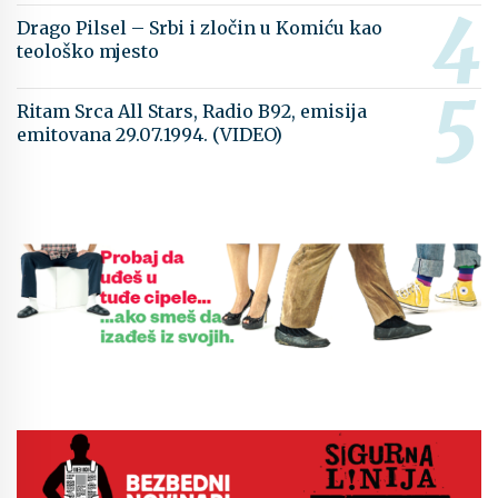
Drago Pilsel – Srbi i zločin u Komiću kao
teološko mjesto
Ritam Srca All Stars, Radio B92, emisija
emitovana 29.07.1994. (VIDEO)