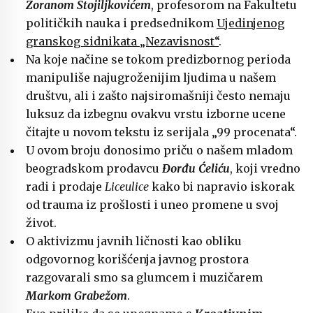
Zoranom Stojiljkovićem
, profesorom na Fakultetu
političkih nauka i predsednikom
Ujedinjenog
granskog sidnikata „Nezavisnost“
.
Na koje načine se tokom predizbornog perioda
manipuliše najugroženijim ljudima u našem
društvu, ali i zašto najsiromašniji često nemaju
luksuz da izbegnu ovakvu vrstu izborne ucene
čitajte u novom tekstu iz serijala „99 procenata“.
U ovom broju donosimo priču o našem mladom
beogradskom prodavcu
Đorđu Ćeliću
, koji vredno
radi i prodaje
Liceulice
kako bi napravio iskorak
od trauma iz prošlosti i uneo promene u svoj
život.
O aktivizmu javnih ličnosti kao obliku
odgovornog korišćenja javnog prostora
razgovarali smo sa glumcem i muzičarem
Markom Grabežom
.