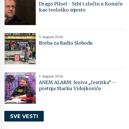
Drago Pilsel - Srbi i zločin u Komiću
kao teološko mjesto
5. August 2026.
Borba za Radio Slobodu
3. August 2026.
ANEM ALARM: Jeziva „čestitka“ –
pretnja Marku Vidojkoviću
SVE VESTI