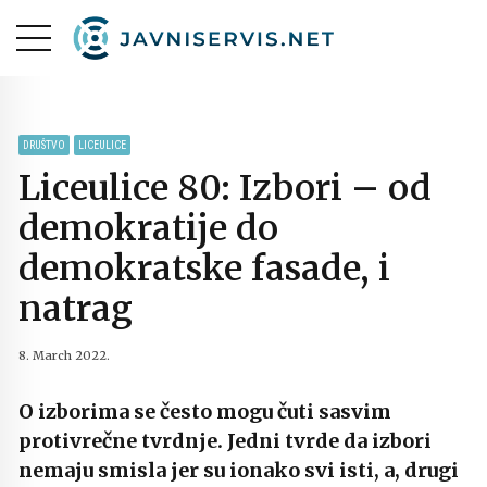
DRUŠTVO
LICEULICE
Liceulice 80: Izbori – od
demokratije do
demokratske fasade, i
natrag
8. March 2022.
O izborima se često mogu čuti sasvim
protivrečne tvrdnje. Jedni tvrde da izbori
nemaju smisla jer su ionako svi isti, a, drugi