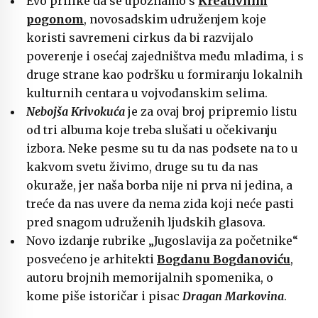
Evo prilike da se upoznamo s
Kreativnim
pogonom
, novosadskim udruženjem koje
koristi savremeni cirkus da bi razvijalo
poverenje i osećaj zajedništva među mladima, i s
druge strane kao podršku u formiranju lokalnih
kulturnih centara u vojvođanskim selima.
Nebojša Krivokuća
je za ovaj broj pripremio listu
od tri albuma koje treba slušati u očekivanju
izbora. Neke pesme su tu da nas podsete na to u
kakvom svetu živimo, druge su tu da nas
okuraže, jer naša borba nije ni prva ni jedina, a
treće da nas uvere da nema zida koji neće pasti
pred snagom udruženih ljudskih glasova.
Novo izdanje rubrike „Jugoslavija za početnike“
posvećeno je arhitekti
Bogdanu Bogdanoviću
,
autoru brojnih memorijalnih spomenika, o
kome piše istoričar i pisac
Dragan Markovina
.