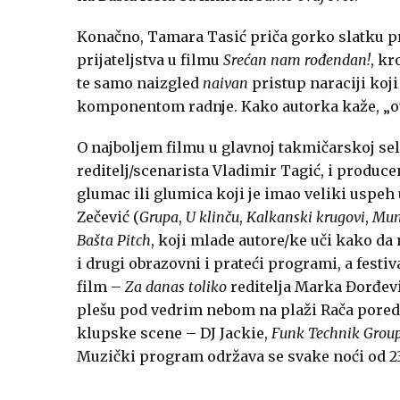
Konačno, Tamara Tasić priča gorko slatku p
prijateljstva u filmu
Srećan nam rođendan!
, kr
te samo naizgled
naivan
pristup naraciji ko
komponentom radnje. Kako autorka kaže, „o
O najboljem filmu u glavnoj takmičarskoj se
reditelj/scenarista Vladimir Tagić, i produce
glumac ili glumica koji je imao veliki uspeh 
Zečević (
Grupa
,
U klinču
,
Kalkanski krugovi
,
Munj
Bašta Pitch
, koji mlade autore/ke uči kako da
i drugi obrazovni i prateći programi, a festi
film –
Za danas toliko
reditelja Marka Đorđev
plešu pod vedrim nebom na plaži Rača pored
klupske scene – DJ Jackie,
Funk Technik Grou
Muzički program održava se svake noći od 23