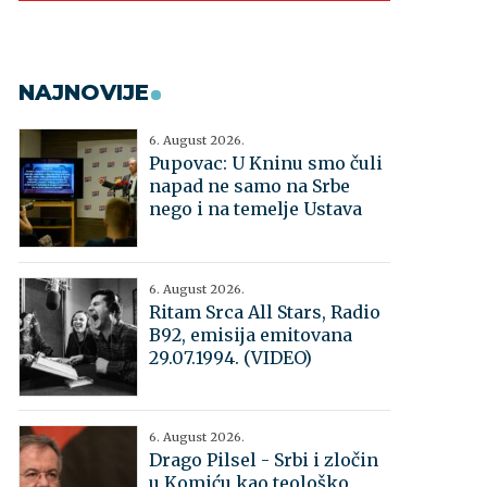
NAJNOVIJE
6. August 2026.
Pupovac: U Kninu smo čuli
napad ne samo na Srbe
nego i na temelje Ustava
6. August 2026.
Ritam Srca All Stars, Radio
B92, emisija emitovana
29.07.1994. (VIDEO)
6. August 2026.
Drago Pilsel - Srbi i zločin
u Komiću kao teološko