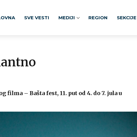
LOVNA
SVE VESTI
MEDIJI
REGION
SEKCIJE
nantno
filma – Bašta fest, 11. put od 4. do 7. jula u