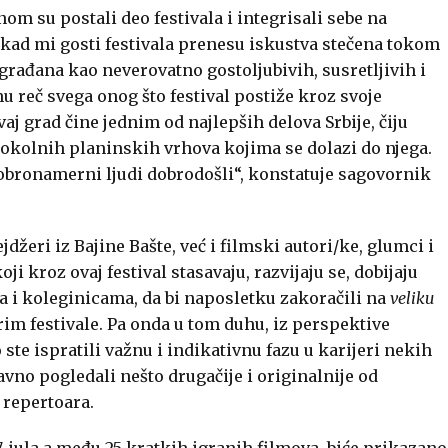
om su postali deo festivala i integrisali sebe na
 kad mi gosti festivala prenesu iskustva stečena tokom
građana kao neverovatno gostoljubivih, susretljivih i
u reč svega onog što festival postiže kroz svoje
ovaj grad čine jednim od najlepših delova Srbije, čiju
 okolnih planinskih vrhova kojima se dolazi do njega.
 dobronamerni ljudi dobrodošli“, konstatuje sagovornik
žeri iz Bajine Bašte, već i filmski autori/ke, glumci i
ji kroz ovaj festival stasavaju, razvijaju se, dobijaju
a i koleginicama, da bi naposletku zakoračili na
veliku
m festivale. Pa onda u tom duhu, iz perspektive
ste ispratili važnu i indikativnu fazu u karijeri nekih
avno pogledali nešto drugačije i originalnije od
 repertoara.
 7. jula a među 25 kratkih igranih filmova, biće prikazano