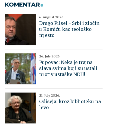
KOMENTAR
6. August 2026.
Drago Pilsel - Srbi i zločin
u Komiću kao teološko
mjesto
26. July 2026.
Pupovac: Neka je trajna
slava svima koji su ustali
protiv ustaške NDH!
21. July 2026.
Odiseja: kroz biblioteku pa
levo