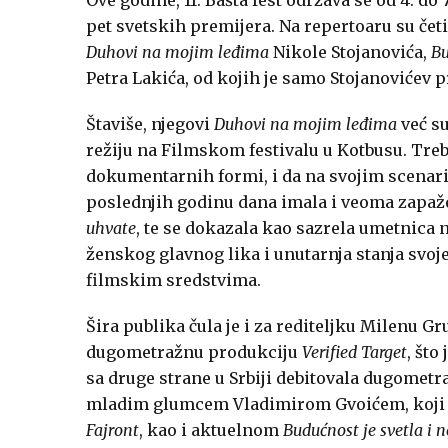
pet svetskih premijera. Na repertoaru su čet
Duhovi na mojim leđima
Nikole Stojanovića,
Bu
Petra Lakića, od kojih je samo Stojanovićev p
Štaviše, njegovi
Duhovi na mojim leđima
već su
režiju na Filmskom festivalu u Kotbusu. Treba 
dokumentarnih formi, i da na svojim scenari
poslednjih godinu dana imala i veoma zapa
uhvate
, te se dokazala kao sazrela umetnica n
ženskog glavnog lika i unutarnja stanja svoj
filmskim sredstvima.
Šira publika čula je i za rediteljku Milenu Gr
dugometražnu produkciju
Verified Target
, što
sa druge strane u Srbiji debitovala dugome
mladim glumcem Vladimirom Gvoićem, koji 
Fajront
, kao i aktuelnom
Budućnost je svetla i 