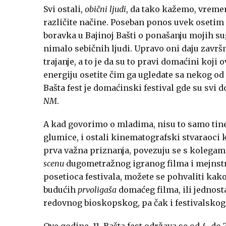
Svi ostali,
obični ljudi
, da tako kažemo, vremen
različite načine. Poseban ponos uvek osetim
boravka u Bajinoj Bašti o ponašanju mojih su
nimalo sebičnih ljudi. Upravo oni daju završn
trajanje, a to je da su to pravi domaćini koji 
energiju osetite čim ga ugledate sa nekog od
Bašta fest je domaćinski festival gde su svi
NM
.
A kad govorimo o mladima, nisu to samo tinejd
glumice, i ostali kinematografski stvaraoci ko
prva važna priznanja, povezuju se s kolegam
scenu
dugometražnog igranog filma i mejnstri
posetioca festivala, možete se pohvaliti kako 
budućih
prvoligaša
domaćeg filma, ili jednost
redovnog bioskopskog, pa čak i festivalskog
Ove godine, 11. Bašta fest održava se od 4. do