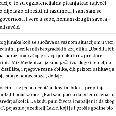
cije, to su egzistencijalna pitanja kao najveći
nije lako ni rešiti ni razumeti, i sam sam se
odgovornosti i vere u sebe, nemam drugih saveta –
elisavčić.
og junaka koji se suočava sa važnom situacijom u vezi,
ralnih i perifernih beogradskih krajolika. „Usudila bih
lma, odraz unutrašnjeg stanja junaka kroz prostore
rinić, Mia Medenica i ja smo pažljivo, dugo i temeljno
istilište, i njegove razne oblike, čiji prizori oslikavaju
je stanje homeostaze“, dodaje.
 način – uz jedan neobičan kostim bika – propituje
om mladih muškaraca. „Kad sam počeo da pišem scenario,
rednjoškolci. Da budu puni života i napaljeni i da zbog
, pojasnio je reditelj Lakić, koji je i prošle godine bio