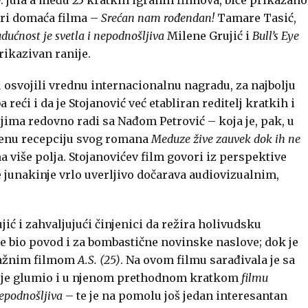
iri domaća filma –
Srećan nam rođendan!
Tamare Tasić,
dućnost je svetla i nepodnošljiva
Milene Grujić i
Bull’s Eye
rikazivan ranije.
 osvojili vrednu internacionalnu nagradu, za najbolju
reći i da je Stojanović već etabliran reditelj kratkih i
jima redovno radi sa Nađom Petrović – koja je, pak, u
ženu recepciju svog romana
Meduze žive zauvek dok ih ne
a više polja. Stojanovićev film govori iz perspektive
e junakinje vrlo uverljivo dočarava audiovizualnim,
ujić i zahvaljujući činjenici da režira holivudsku
 je bio povod i za bombastične novinske naslove; dok je
tražnim filmom
A.S. (25)
. Na ovom filmu sarađivala je sa
je glumio i u njenom prethodnom kratkom
filmu
nepodnošljiva
– te je na pomolu još jedan interesantan