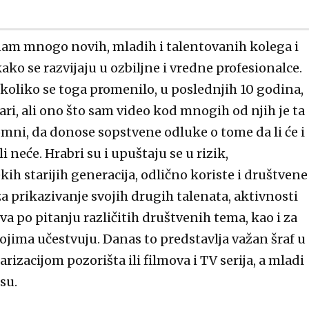
nam mnogo novih, mladih i talentovanih kolega i
ako se razvijaju u ozbiljne i vredne profesionalce.
oliko se toga promenilo, u poslednjih 10 godina,
ri, ali ono što sam video kod mnogih od njih je ta
mni, da donose sopstvene odluke o tome da li će i
 neće. Hrabri su i upuštaju se u rizik,
ih starijih generacija, odlično koriste i društvene
 prikazivanje svojih drugih talenata, aktivnosti
a po pitanju različitih društvenih tema, kao i za
ojima učestvuju. Danas to predstavlja važan šraf u
izacijom pozorišta ili filmova i TV serija, a mladi
su.