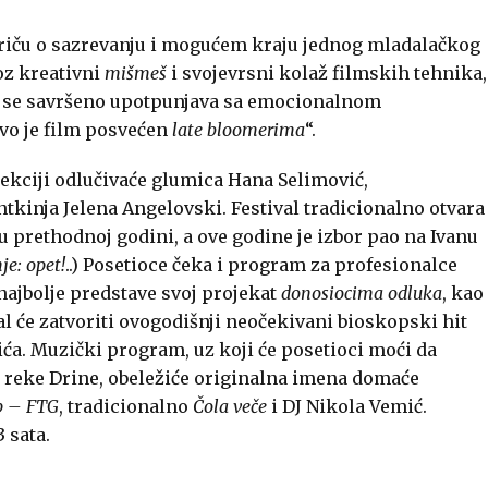
riču o sazrevanju i mogućem kraju jednog mladalačkog
oz kreativni
mišmeš
i svojevrsni kolaž filmskih tehnika,
ji se savršeno upotpunjava sa emocionalnom
vo je film posvećen
late bloomerima
“.
lekciji odlučivaće glumica Hana Selimović,
ntkinja Jelena Angelovski. Festival tradicionalno otvara
u prethodnoj godini, a ove godine je izbor pao na Ivanu
e: opet!
..) Posetioce čeka i program za profesionalce
 najbolje predstave svoj projekat
donosiocima odluka
, kao
val će zatvoriti ovogodišnji neočekivani bioskopski hit
ića.
Muzički program, uz koji će posetioci moći da
 reke Drine, obeležiće originalna imena domaće
p – FTG
, tradicionalno
Čola veče
i DJ Nikola Vemić.
 sata.