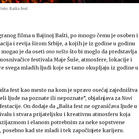
Foto: Bašta fest
igranog filma u Bajinoj Bašti, po mnogo čemu je osoben i
ija i revija širom Srbije, a kojih je iz godine u godinu
 mogao je da oseti
ono nešto
što bi moglo da predstavlja
osnivačice festivala Maje Šuše, atmosfere, lokacije i
e svega mladih ljudi koje se tamo okupljaju iz godine u
šta fest kao mesto na kom je upravo osećaj zajedništva
li ljude na poznate ili nepoznate“, objašnjava za
Novi
estacije. On dodaje da „Bašta fest ne ograničava ljude u
lu i stvara prijateljsku i kreativnu atmosferu koja
ntuzijazmom i elanom potrebnim za neke sopstvene
posebno kad ste mladi i tek započinjete karijeru.