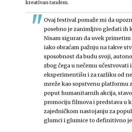
kreativan tandem.
Ovaj festival pomaže mi da upoz
posebno je zanimljivo gledati ih k
Nisam siguran da uvek primetim k
iako obraćam pažnju na takve stva
sposobnost da budu svoji, autono
zbog čega u nečemu učestvovati ili
eksperimentišu i za razliku od nek
mreže kao sopstvenu platformu za
poput humanitarnih akcija, stavov
promociju filmova i predstava u k
zajedničkom nastojanju za popular
glumci i glumice to definitivno je