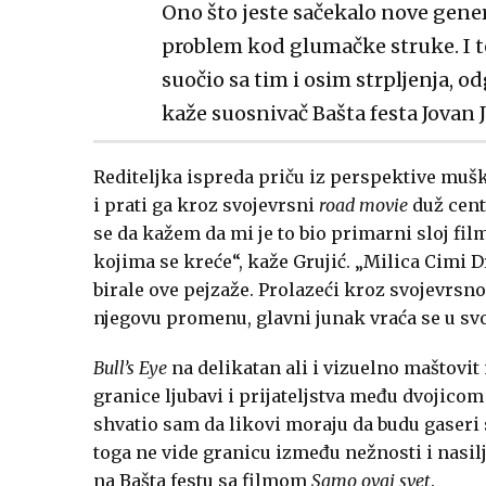
Ono što jeste sačekalo nove genera
problem kod glumačke struke. I to 
suočio sa tim i osim strpljenja, 
kaže suosnivač Bašta festa Jovan J
Rediteljka ispreda priču iz perspektive mušk
i prati ga kroz svojevrsni
road movie
duž cent
se da kažem da mi je to bio primarni sloj fi
kojima se kreće“, kaže Grujić. „Milica Cimi D
birale ove pejzaže. Prolazeći kroz svojevrsno č
njegovu promenu, glavni junak vraća se u svo
Bull’s Eye
na delikatan ali i vizuelno maštovit
granice ljubavi i prijateljstva među dvojic
shvatio sam da likovi moraju da budu gaseri s
toga ne vide granicu između nežnosti i nasilja“
na Bašta festu sa filmom
Samo ovaj svet
.