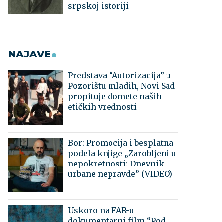
srpskoj istoriji
NAJAVE
Predstava “Autorizacija” u
Pozorištu mladih, Novi Sad
propituje domete naših
etičkih vrednosti
Bor: Promocija i besplatna
podela knjige „Zarobljeni u
nepokretnosti: Dnevnik
urbane nepravde” (VIDEO)
Uskoro na FAR-u
dokumentarni film “Pod