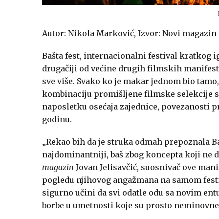
Autor: Nikola Marković, Izvor: Novi magazin
Bašta fest, internacionalni festival kratkog 
drugačiji od većine drugih filmskih manifestac
sve više. Svako ko je makar jednom bio tamo,
kombinaciju promišljene filmske selekcije su
naposletku osećaja zajednice, povezanosti pr
godinu.
„Rekao bih da je struka odmah prepoznala Ba
najdominantniji, baš zbog koncepta koji ne de
magazin
Jovan Jelisavčić, suosnivač ove manif
pogledu njihovog angažmana na samom festiva
sigurno učini da svi odatle odu sa novim e
borbe u umetnosti koje su prosto neminovne, 