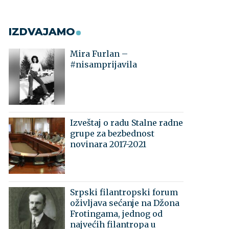
IZDVAJAMO
Mira Furlan –
#nisamprijavila
Izveštaj o radu Stalne radne
grupe za bezbednost
novinara 2017-2021
Srpski filantropski forum
oživljava sećanje na Džona
Frotingama, jednog od
najvećih filantropa u