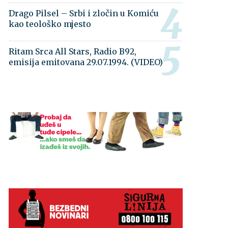
Drago Pilsel – Srbi i zločin u Komiću
kao teološko mjesto
Ritam Srca All Stars, Radio B92,
emisija emitovana 29.07.1994. (VIDEO)