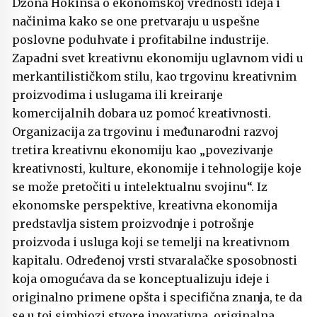
Džona Hokinsa o ekonomskoj vrednosti ideja i
načinima kako se one pretvaraju u uspešne
poslovne poduhvate i profitabilne industrije.
Zapadni svet kreativnu ekonomiju uglavnom vidi u
merkantilističkom stilu, kao trgovinu kreativnim
proizvodima i uslugama ili kreiranje
komercijalnih dobara uz pomoć kreativnosti.
Organizacija za trgovinu i međunarodni razvoj
tretira kreativnu ekonomiju kao „povezivanje
kreativnosti, kulture, ekonomije i tehnologije koje
se može pretočiti u intelektualnu svojinu“. Iz
ekonomske perspektive, kreativna ekonomija
predstavlja sistem proizvodnje i potrošnje
proizvoda i usluga koji se temelji na kreativnom
kapitalu. Određenoj vrsti stvaralačke sposobnosti
koja omogućava da se konceptualizuju ideje i
originalno primene opšta i specifična znanja, te da
se u toj simbiozi stvore inovativna, originalna,