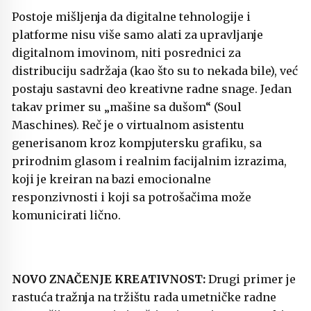
Postoje mišljenja da digitalne tehnologije i
platforme nisu više samo alati za upravljanje
digitalnom imovinom, niti posrednici za
distribuciju sadržaja (kao što su to nekada bile), već
postaju sastavni deo kreativne radne snage. Jedan
takav primer su „mašine sa dušom“ (Soul
Maschines). Reč je o virtualnom asistentu
generisanom kroz kompjutersku grafiku, sa
prirodnim glasom i realnim facijalnim izrazima,
koji je kreiran na bazi emocionalne
responzivnosti i koji sa potrošačima može
komunicirati lično.
NOVO ZNAČENJE KREATIVNOST:
Drugi primer je
rastuća tražnja na tržištu rada umetničke radne