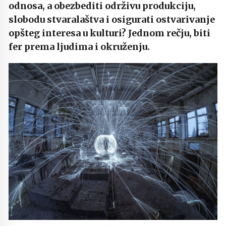
odnosa, a obezbediti održivu produkciju,
slobodu stvaralaštva i osigurati ostvarivanje
opšteg interesa u kulturi? Jednom rečju, biti
fer prema ljudima i okruženju.