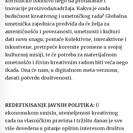
korisničko iskustvo nego na pronalaske i
inovacije proizvoda/sadržaja. Kakva je onda
budućnost kreativnog i umetničkog rada? Globalna
umetnička zajednica predviđa da će želja za
autentičnošću i povezanosti, umetnosti i kulturi
dati novu snagu; postaće kolektivne, interaktivne i
iskustvene, pretrpeće korenite promene u svojoj
kulturnoj misiji, te će potreba za materijalnom
umetnošću i živim kreativnim radom biti veća nego
ikada. Ona će nam, u digitalnom meta-verzumu,
davati potvrdu društvenosti.
REDEFINISANJE JAVNIH POLITIKA:
U
ekonomskom smislu, utemeljenost kreativnog
rada na vlasničkim pravima i tržištu danas je sve
više dovedena u pitanje opštim interesom društva