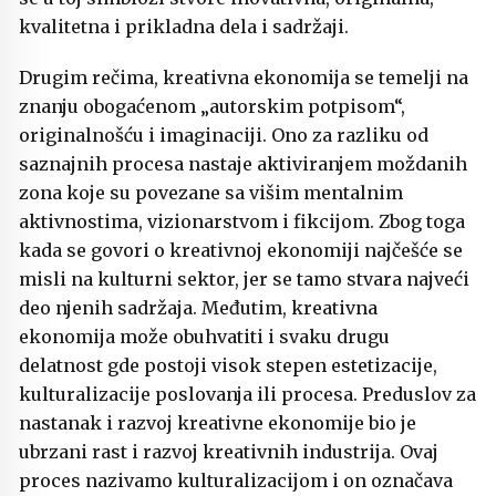
kvalitetna i prikladna dela i sadržaji.
Drugim rečima, kreativna ekonomija se temelji na
znanju obogaćenom „autorskim potpisom“,
originalnošću i imaginaciji. Ono za razliku od
saznajnih procesa nastaje aktiviranjem moždanih
zona koje su povezane sa višim mentalnim
aktivnostima, vizionarstvom i fikcijom. Zbog toga
kada se govori o kreativnoj ekonomiji najčešće se
misli na kulturni sektor, jer se tamo stvara najveći
deo njenih sadržaja. Međutim, kreativna
ekonomija može obuhvatiti i svaku drugu
delatnost gde postoji visok stepen estetizacije,
kulturalizacije poslovanja ili procesa. Preduslov za
nastanak i razvoj kreativne ekonomije bio je
ubrzani rast i razvoj kreativnih industrija. Ovaj
proces nazivamo kulturalizacijom i on označava