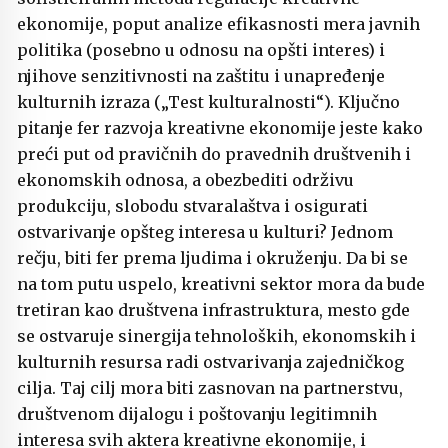
ekonomije, poput analize efikasnosti mera javnih
politika (posebno u odnosu na opšti interes) i
njihove senzitivnosti na zaštitu i unapređenje
kulturnih izraza („Test kulturalnosti“). Ključno
pitanje fer razvoja kreativne ekonomije jeste kako
preći put od pravičnih do pravednih društvenih i
ekonomskih odnosa, a obezbediti održivu
produkciju, slobodu stvaralaštva i osigurati
ostvarivanje opšteg interesa u kulturi? Jednom
rečju, biti fer prema ljudima i okruženju. Da bi se
na tom putu uspelo, kreativni sektor mora da bude
tretiran kao društvena infrastruktura, mesto gde
se ostvaruje sinergija tehnoloških, ekonomskih i
kulturnih resursa radi ostvarivanja zajedničkog
cilja. Taj cilj mora biti zasnovan na partnerstvu,
društvenom dijalogu i poštovanju legitimnih
interesa svih aktera kreativne ekonomije, i