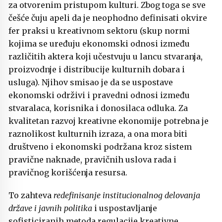
za otvorenim pristupom kulturi. Zbog toga se sve
češće čuju apeli da je neophodno definisati okvire
fer praksi u kreativnom sektoru (skup normi
kojima se uređuju ekonomski odnosi između
različitih aktera koji učestvuju u lancu stvaranja,
proizvodnje i distribucije kulturnih dobara i
usluga). Njihov smisao je da se uspostave
ekonomski održivi i pravedni odnosi između
stvaralaca, korisnika i donosilaca odluka. Za
kvalitetan razvoj kreativne ekonomije potrebna je
raznolikost kulturnih izraza, a ona mora biti
društveno i ekonomski podržana kroz sistem
pravične naknade, pravičnih uslova rada i
pravičnog korišćenja resursa.
To zahteva
redefinisanje institucionalnog delovanja
države i javnih politika
i uspostavljanje
sofisticiranih metoda regulacije kreativne