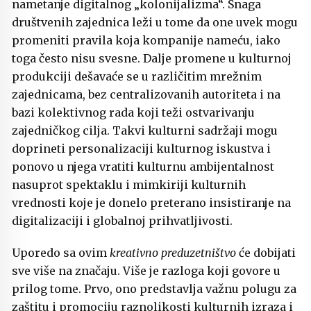
nametanje digitalnog „kolonijalizma“. Snaga
društvenih zajednica leži u tome da one uvek mogu
promeniti pravila koja kompanije nameću, iako
toga često nisu svesne. Dalje promene u kulturnoj
produkciji dešavaće se u različitim mrežnim
zajednicama, bez centralizovanih autoriteta i na
bazi kolektivnog rada koji teži ostvarivanju
zajedničkog cilja. Takvi kulturni sadržaji mogu
doprineti personalizaciji kulturnog iskustva i
ponovo u njega vratiti kulturnu ambijentalnost
nasuprot spektaklu i mimkiriji kulturnih
vrednosti koje je donelo preterano insistiranje na
digitalizaciji i globalnoj prihvatljivosti.
Uporedo sa ovim
kreativno preduzetništvo
će dobijati
sve više na značaju. Više je razloga koji govore u
prilog tome. Prvo, ono predstavlja važnu polugu za
zaštitu i promociju raznolikosti kulturnih izraza i