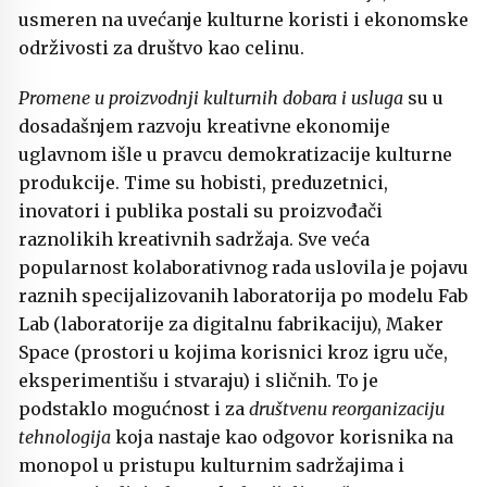
usmeren na uvećanje kulturne koristi i ekonomske
održivosti za društvo kao celinu.
Promene u proizvodnji kulturnih dobara i usluga
su u
dosadašnjem razvoju kreativne ekonomije
uglavnom išle u pravcu demokratizacije kulturne
produkcije. Time su hobisti, preduzetnici,
inovatori i publika postali su proizvođači
raznolikih kreativnih sadržaja. Sve veća
popularnost kolaborativnog rada uslovila je pojavu
raznih specijalizovanih laboratorija po modelu Fab
Lab (laboratorije za digitalnu fabrikaciju), Maker
Space (prostori u kojima korisnici kroz igru uče,
eksperimentišu i stvaraju) i sličnih. To je
podstaklo mogućnost i za
društvenu reorganizaciju
tehnologija
koja nastaje kao odgovor korisnika na
monopol u pristupu kulturnim sadržajima i