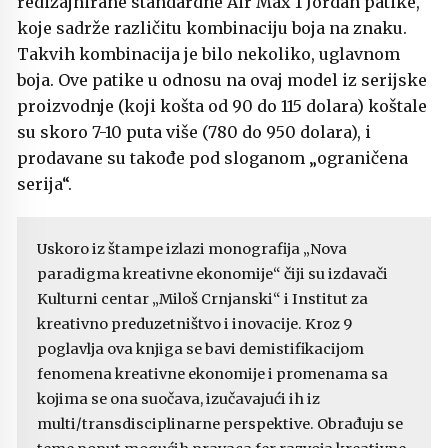
redizajnirane standardne Air Max 1 Jordan patike,
koje sadrže različitu kombinaciju boja na znaku.
Takvih kombinacija je bilo nekoliko, uglavnom
boja. Ove patike u odnosu na ovaj model iz serijske
proizvodnje (koji košta od 90 do 115 dolara) koštale
su skoro 7-10 puta više (780 do 950 dolara), i
prodavane su takođe pod sloganom „ograničena
serija“.
Uskoro iz štampe izlazi monografija „Nova
paradigma kreativne ekonomije“ čiji su izdavači
Kulturni centar „Miloš Crnjanski“ i Institut za
kreativno preduzetništvo i inovacije. Kroz 9
poglavlja ova knjiga se bavi demistifikacijom
fenomena kreativne ekonomije i promenama sa
kojima se ona suočava, izučavajući ih iz
multi/transdisciplinarne perspektive. Obrađuju se