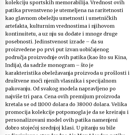
kolekciju sportskih memorabilija. Vrednost ovih
patika prvenstveno je utemeljena na raritetnosti
kao glavnom obeležju umetnosti i umetničkih
artefakta, kulturnim vrednostima i njihovom
kontinuitetu, a uz nju su dodate i mnoge druge
posebnosti. Jedinstvenost izrade – da su
proizvedene po prvi put izvan uobičajenog
područja proizvodnje ovih patika (kao što su Kina,
Indija), da sadrže monogram – što je
karakteristika obeležavanja proizvoda u prošlosti i
društvene moći njenih vlasnika i specijalnom
pakovanju. Od svakog modela napravljeno po
najviše tri para. Cena ovih premijum proizvoda
kretala se od 11000 dolara do 38000 dolara. Velika
promocija kolekcije potpomogla je da se kreiraju i
personalizovani model ovih patika namenjeni
dobro stojećoj srednjoj klasi. U pitanju su bile