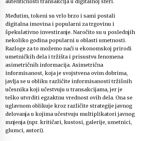
autentičnosti transakcija u digitalnoj sferi.
Međutim, tokeni su vrlo brzo i sami postali
digitalna imovina i popularni za trgovinu i
špekulativno investiranje. Naročito su u poslednjih
nekoliko godina popularni u oblasti umetnosti.
Razloge za to možemo naći u ekonomskoj prirodi
umetničkih dela i tržišta i prisustvu fenomena
asimetričnih informacija. Asimetrična
informisanost, koja je svojstvena ovim dobrima,
javlja se u obliku različite informisanosti tržišnih
učesnika koji učestvuju u transakcijama, jer je
teško utvrditi egzaktnu vrednost ovih dela. Ona se
uglavnom oblikuje kroz različite strategije javnog
delovanja u kojima učestvuju multiplikatori javnog
mnjenja (npr. kritičari, kustosi, galerije, umetnici,
glumci, autori).