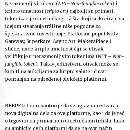
Nerazmenljivi tokeni (
NFT
–
Non-fungible token
) i
kripto umetnost (
cripto art
) najbolji su primeri
tokenizacije umetničkog tržišta, koji se kreiraju sa
idejom stvaranja tržišne niše pogodne za
špekulativno investiranje. Platforme poput Nifty
Gateway, SuperRare, Async Art, MakersPlace i
slične, nude kripto umetnost čiji se otisak
verifikuje u nerazmenljivim tokenima (
NFT – Non-
fungible token
). Takav jedinstveni otisak može se
kupiti na aukcijama za kripto valute i čuvati
pohranjen na određenoj blokčejn platformi.
BEEPEL:
Interesantno je da se uglavnom stvaraju
nova digitalna dela za ove platforme, kao i da je reč
o trgovini na primarnom umetničkom tržištu. Iako
su ambicije ovih platformi da se na ovaj način