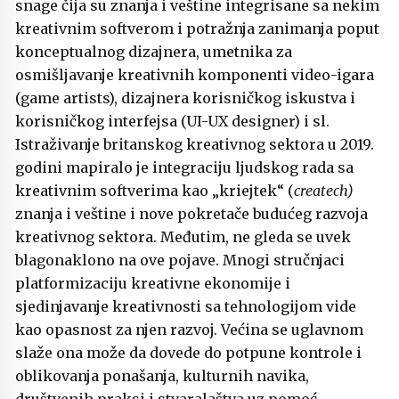
snage čija su znanja i veštine integrisane sa nekim
kreativnim softverom i potražnja zanimanja poput
konceptualnog dizajnera, umetnika za
osmišljavanje kreativnih komponenti video-igara
(game artists), dizajnera korisničkog iskustva i
korisničkog interfejsa (UI-UX designer) i sl.
Istraživanje britanskog kreativnog sektora u 2019.
godini mapiralo je integraciju ljudskog rada sa
kreativnim softverima kao „kriejtek“ (
createch)
znanja i veštine i nove pokretače budućeg razvoja
kreativnog sektora. Međutim, ne gleda se uvek
blagonaklono na ove pojave. Mnogi stručnjaci
platformizaciju kreativne ekonomije i
sjedinjavanje kreativnosti sa tehnologijom vide
kao opasnost za njen razvoj. Većina se uglavnom
slaže ona može da dovede do potpune kontrole i
oblikovanja ponašanja, kulturnih navika,
društvenih praksi i stvaralaštva uz pomoć