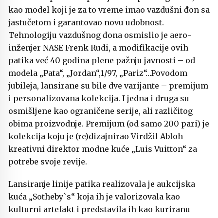
kao model koji je za to vreme imao vazdušni đon sa
jastučetom i garantovao novu udobnost.
Tehnologiju vazdušnog đona osmislio je aero-
inženjer NASE Frenk Rudi, a modifikacije ovih
patika već 40 godina plene pažnju javnosti – od
modela „Pata“, „Jordan“,1/97, „Pariz“…Povodom
jubileja, lansirane su bile dve varijante – premijum
i personalizovana kolekcija. I jedna i druga su
osmišljene kao ograničene serije, ali različitog
obima proizvodnje. Premijum (od samo 200 pari) je
kolekcija koju je (re)dizajnirao Virdžil Abloh
kreativni direktor modne kuće „Luis Vuitton“ za
potrebe svoje revije.
Lansiranje linije patika realizovala je aukcijska
kuća „Sotheby`s“ koja ih je valorizovala kao
kulturni artefakt i predstavila ih kao kuriranu