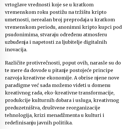
vrtoglave vrednosti koje se u kratkom
vremenskom roku postižu na tržištu kripto
umetnosti, nerealan broj preprodaja u kratkom
vremenskom periodu, anonimni kripto kupci pod
psudonimima, stvaraju određenu atmosferu
uzbuđenja i napetosti za ljubitelje digitalnih
inovacija.
Različite protivrečnosti, poput ovih, narasle su do
te mere da dovode u pitanje postojeće principe
razvoja kreativne ekonomije. A obrise njene nove
paradigme već sada možemo videti u domenu
kreativnog rada, eko-kreativne transformacije,
produkcije kulturnih dobara i usluga, kreativnog
preduzetništva, društvene reorganizacije
tehnologija, krizi menadžmenta u kulturi i
redefinisanju javnih politika.