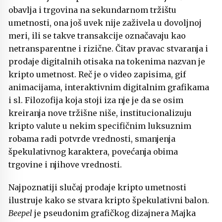
obavlja i trgovina na sekundarnom tržištu
umetnosti, ona još uvek nije zaživela u dovoljnoj
meri, ili se takve transakcije označavaju kao
netransparentne i rizične. Čitav pravac stvaranja i
prodaje digitalnih otisaka na tokenima nazvan je
kripto umetnost. Reč je o video zapisima, gif
animacijama, interaktivnim digitalnim grafikama
i sl. Filozofija koja stoji iza nje je da se osim
kreiranja nove tržišne niše, institucionalizuju
kripto valute u nekim specifičnim luksuznim
robama radi potvrde vrednosti, smanjenja
špekulativnog karaktera, povećanja obima
trgovine i njihove vrednosti.
Najpoznatiji slučaj prodaje kripto umetnosti
ilustruje kako se stvara kripto špekulativni balon.
Beepel
je pseudonim grafičkog dizajnera Majka