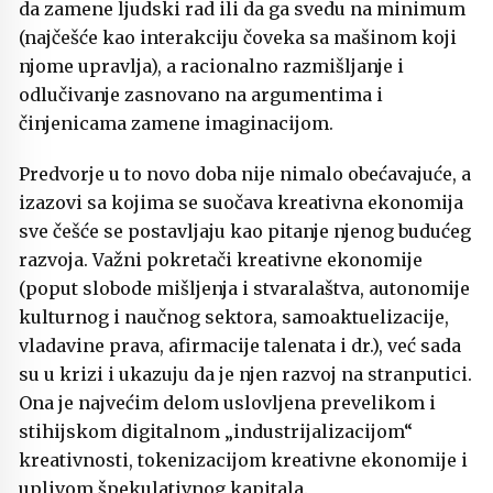
da zamene ljudski rad ili da ga svedu na minimum
(najčešće kao interakciju čoveka sa mašinom koji
njome upravlja), a racionalno razmišljanje i
odlučivanje zasnovano na argumentima i
činjenicama zamene imaginacijom.
Predvorje u to novo doba nije nimalo obećavajuće, a
izazovi sa kojima se suočava kreativna ekonomija
sve češće se postavljaju kao pitanje njenog budućeg
razvoja. Važni pokretači kreativne ekonomije
(poput slobode mišljenja i stvaralaštva, autonomije
kulturnog i naučnog sektora, samoaktuelizacije,
vladavine prava, afirmacije talenata i dr.), već sada
su u krizi i ukazuju da je njen razvoj na stranputici.
Ona je najvećim delom uslovljena prevelikom i
stihijskom digitalnom „industrijalizacijom“
kreativnosti, tokenizacijom kreativne ekonomije i
uplivom špekulativnog kapitala.