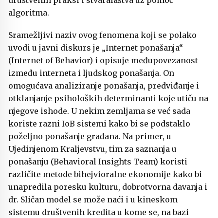
algoritma.
Sramežljivi naziv ovog fenomena koji se polako
uvodi u javni diskurs je „Internet ponašanja“
(Internet of Behavior) i opisuje međupovezanost
između interneta i ljudskog ponašanja. On
omogućava analiziranje ponašanja, predviđanje i
otklanjanje psiholoških determinanti koje utiču na
njegove ishode. U nekim zemljama se već sada
koriste razni IoB sistemi kako bi se podstaklo
poželjno ponašanje građana. Na primer, u
Ujedinjenom Kraljevstvu, tim za saznanja u
ponašanju (Behavioral Insights Team) koristi
različite metode bihejvioralne ekonomije kako bi
unapredila poresku kulturu, dobrotvorna davanja i
dr. Sličan model se može naći i u kineskom
sistemu društvenih kredita u kome se, na bazi