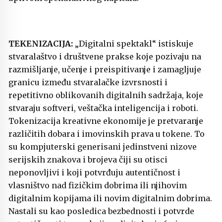
TEKENIZACIJA:
„Digitalni spektakl“ istiskuje
stvaralaštvo i društvene prakse koje pozivaju na
razmišljanje, učenje i preispitivanje i zamagljuje
granicu između stvaralačke izvrsnosti i
repetitivno oblikovanih digitalnih sadržaja, koje
stvaraju softveri, veštačka inteligencija i roboti.
Tokenizacija kreativne ekonomije je pretvaranje
različitih dobara i imovinskih prava u tokene. To
su kompjuterski generisani jedinstveni nizove
serijskih znakova i brojeva čiji su otisci
neponovljivi i koji potvrđuju autentičnost i
vlasništvo nad fizičkim dobrima ili njihovim
digitalnim kopijama ili novim digitalnim dobrima.
Nastali su kao posledica bezbednosti i potvrde