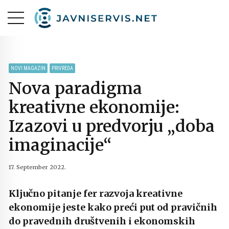
NOVI MAGAZIN
PRIVREDA
Nova paradigma
kreativne ekonomije:
Izazovi u predvorju „doba
imaginacije“
17. September 2022.
Ključno pitanje fer razvoja kreativne
ekonomije jeste kako preći put od pravičnih
do pravednih društvenih i ekonomskih