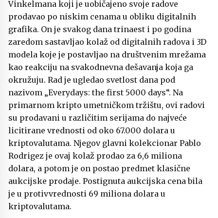
Vinkelmana koji je uobičajeno svoje radove
prodavao po niskim cenama u obliku digitalnih
grafika. On je svakog dana trinaest i po godina
zaredom sastavljao kolaž od digitalnih radova i 3D
modela koje je postavljao na društvenim mrežama
kao reakciju na svakodnevna dešavanja koja ga
okružuju. Rad je ugledao svetlost dana pod
nazivom „Everydays: the first 5000 days“. Na
primarnom kripto umetničkom tržištu, ovi radovi
su prodavani u različitim serijama do najveće
licitirane vrednosti od oko 67.000 dolara u
kriptovalutama. Njegov glavni kolekcionar Pablo
Rodrigez je ovaj kolaž prodao za 6,6 miliona
dolara, a potom je on postao predmet klasične
aukcijske prodaje. Postignuta aukcijska cena bila
je u protivvrednosti 69 miliona dolara u
kriptovalutama.