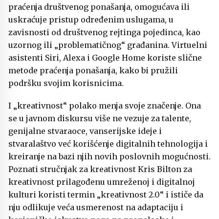
praćenja društvenog ponašanja, omogućava ili
uskraćuje pristup određenim uslugama, u
zavisnosti od društvenog rejtinga pojedinca, kao
uzornog ili „problematičnog“ građanina. Virtuelni
asistenti Siri, Alexa i Google Home koriste slične
metode praćenja ponašanja, kako bi pružili
podršku svojim korisnicima.
I „kreativnost“ polako menja svoje značenje. Ona
se u javnom diskursu više ne vezuje za talente,
genijalne stvaraoce, vanserijske ideje i
stvaralaštvo već korišćenje digitalnih tehnologija i
kreiranje na bazi njih novih poslovnih mogućnosti.
Poznati stručnjak za kreativnost Kris Bilton za
kreativnost prilagođenu umreženoj i digitalnoj
kulturi koristi termin „kreativnost 2.0“ i ističe da
nju odlikuje veća usmerenost na adaptaciju i