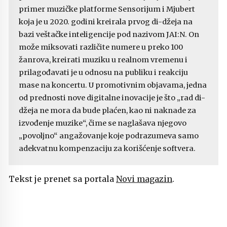
primer muzičke platforme Sensorijum i Mjubert
koja je u 2020. godini kreirala prvog di-džeja na
bazi veštačke inteligencije pod nazivom JAI:N. On
može miksovati različite numere u preko 100
žanrova, kreirati muziku u realnom vremenu i
prilagođavati je u odnosu na publiku i reakciju
mase na koncertu. U promotivnim objavama, jedna
od prednosti nove digitalne inovacije je što „rad di-
džeja ne mora da bude plaćen, kao ni naknade za
izvođenje muzike“, čime se naglašava njegovo
„povoljno“ angažovanje koje podrazumeva samo
adekvatnu kompenzaciju za korišćenje softvera.
Tekst je prenet sa portala
Novi magazin
.