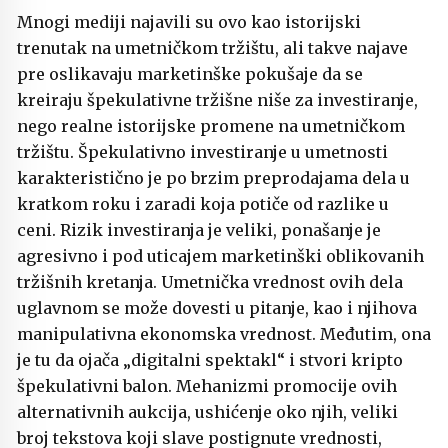
Mnogi mediji najavili su ovo kao istorijski
trenutak na umetničkom tržištu, ali takve najave
pre oslikavaju marketinške pokušaje da se
kreiraju špekulativne tržišne niše za investiranje,
nego realne istorijske promene na umetničkom
tržištu. Špekulativno investiranje u umetnosti
karakteristično je po brzim preprodajama dela u
kratkom roku i zaradi koja potiče od razlike u
ceni. Rizik investiranja je veliki, ponašanje je
agresivno i pod uticajem marketinški oblikovanih
tržišnih kretanja. Umetnička vrednost ovih dela
uglavnom se može dovesti u pitanje, kao i njihova
manipulativna ekonomska vrednost. Međutim, ona
je tu da ojača „digitalni spektakl“ i stvori kripto
špekulativni balon. Mehanizmi promocije ovih
alternativnih aukcija, ushićenje oko njih, veliki
broj tekstova koji slave postignute vrednosti,