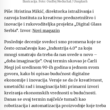
Ilustracija. Foto: Ondřej Neduchal / Unsplash
Piše: Hristina Mikić, direktorka istraživanja i
razvoja Instituta za kreativno preduzetništvo i
inovacije i rukovoditeljka projekta „Digital Glass
Serbia“
.
Izvor:
Novi magazin
Poslednje decenije svedoci smo promena koje se
često označavaju kao „Industrija 4.0“ za koju
mnogi smatraju da treba da nas uvede u novo –
„doba imaginacije“. Ovaj termin skovao je Čarli
Megi još sredinom 90-ih godina u jednom svom
govoru, kako bi opisao budućnost digitalne
ekonomije i inovacija. Veruje se da će kreativnost,
umetnički rad i imaginacija biti primarni izvori
kreiranja ekonomskih vrednosti u budućnosti.
Danas se ovaj termin najčešće tumači kao
robotizacija i automatizacija proizvodnje koje treba