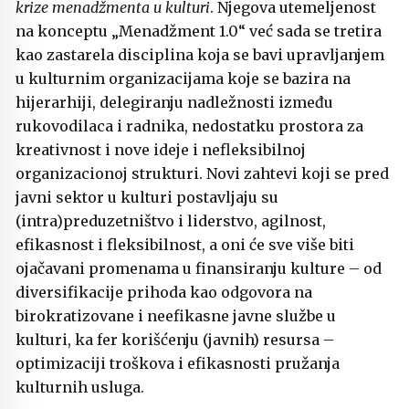
krize menadžmenta u kulturi
. Njegova utemeljenost
na konceptu „Menadžment 1.0“ već sada se tretira
kao zastarela disciplina koja se bavi upravljanjem
u kulturnim organizacijama koje se bazira na
hijerarhiji, delegiranju nadležnosti između
rukovodilaca i radnika, nedostatku prostora za
kreativnost i nove ideje i nefleksibilnoj
organizacionoj strukturi. Novi zahtevi koji se pred
javni sektor u kulturi postavljaju su
(intra)preduzetništvo i liderstvo, agilnost,
efikasnost i fleksibilnost, a oni će sve više biti
ojačavani promenama u finansiranju kulture – od
diversifikacije prihoda kao odgovora na
birokratizovane i neefikasne javne službe u
kulturi, ka fer korišćenju (javnih) resursa –
optimizaciji troškova i efikasnosti pružanja
kulturnih usluga.