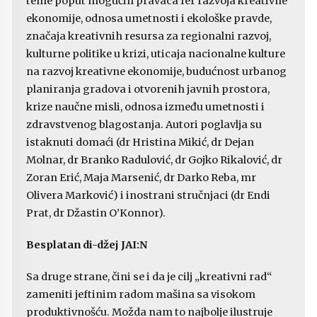
teme poput mogućih pravaca fer razvoja kreativne
ekonomije, odnosa umetnosti i ekološke pravde,
značaja kreativnih resursa za regionalni razvoj,
kulturne politike u krizi, uticaja nacionalne kulture
na razvoj kreativne ekonomije, budućnost urbanog
planiranja gradova i otvorenih javnih prostora,
krize naučne misli, odnosa između umetnosti i
zdravstvenog blagostanja. Autori poglavlja su
istaknuti domaći (dr Hristina Mikić, dr Dejan
Molnar, dr Branko Radulović, dr Gojko Rikalović, dr
Zoran Erić, Maja Marsenić, dr Darko Reba, mr
Olivera Marković) i inostrani stručnjaci (dr Endi
Prat, dr Džastin O’Konnor).
Besplatan di-džej JAI:N
Sa druge strane, čini se i da je cilj „kreativni rad“
zameniti jeftinim radom mašina sa visokom
produktivnošću. Možda nam to najbolje ilustruje