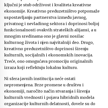
ključni je stub održivost i kvaliteta kreativne
ekonomije. Kreativno preduzetništvo potpomaže
uspostavljanju partnerstva između javnog,
privatnog i nevladinog sektora i doprinosi boljoj
funkcionalnosti ovakvih strateških alijansi, a u
mnogim sredinama ono je glavni nosilac
kulturnog života i njen najvitalniji deo. Drugo,
kreativno preduzetništvo doprinosi širenju
kulturnih, socijalnih i ekonomskih inovacija.
Treće, ono omogućava promociju originalnih
izraza koji reflektuju lokalnu kulturu.
Ni sfera javnih institucija neće ostati
nepromenjena. Brze promene u društvu i
ekonomiji, naročito način stvaranja i širenja
kulturnih vrednosti i pojava hibridnih modela
organizacije kulturnih delatnosti, dovele su do