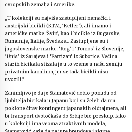
evropskih zemalja i Amerike.
„U kolekciji su najviše zastupljeni nemački i
austrijski bicikli (KTM, ‘Ketler’), ali imamo i
američke marke ‘Švin’, kao i bicikle iz Bugarske,
Rumunije, Italije, Švedske… Zastupljene su i
jugoslovenske marke: ‘Rog’ i ‘Tomos’ iz Slovenije,
‘Unis’ iz Sarajeva i ‘Partizan’ iz Subotice. Većina
starih bicikala stizala je u to vreme u našu zemlju
privatnim kanalima, jer se tada bicikli nisu
uvozili.“
Zanimljivo je da je Stamatović dobio ponudu od
ljubitelja bicikala u Japanu koji su želeli da mu
poklone čitav kontingent japanskih oldtajmera, ali
bi transport dvotočkaša do Srbije bio preskup. Iako
u kolekciji ima veoma atraktivnih modela,
Stamatović kaže da ne jure brendove i skupe