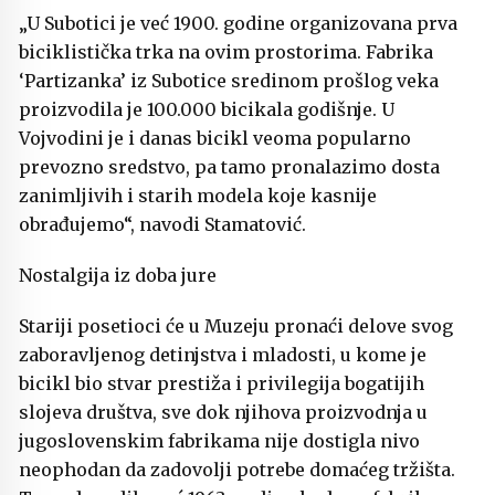
„U Subotici je već 1900. godine organizovana prva
biciklistička trka na ovim prostorima. Fabrika
‘Partizanka’ iz Subotice sredinom prošlog veka
proizvodila je 100.000 bicikala godišnje. U
Vojvodini je i danas bicikl veoma popularno
prevozno sredstvo, pa tamo pronalazimo dosta
zanimljivih i starih modela koje kasnije
obrađujemo“, navodi Stamatović.
Nostalgija iz doba jure
Stariji posetioci će u Muzeju pronaći delove svog
zaboravljenog detinjstva i mladosti, u kome je
bicikl bio stvar prestiža i privilegija bogatijih
slojeva društva, sve dok njihova proizvodnja u
jugoslovenskim fabrikama nije dostigla nivo
neophodan da zadovolji potrebe domaćeg tržišta.