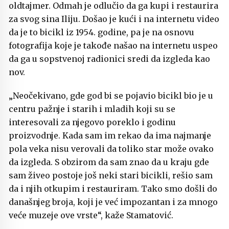
oldtajmer. Odmah je odlučio da ga kupi i restaurira
za svog sina Iliju. Došao je kući i na internetu video
da je to bicikl iz 1954. godine, pa je na osnovu
fotografija koje je takođe našao na internetu uspeo
da ga u sopstvenoj radionici sredi da izgleda kao
nov.
„Neočekivano, gde god bi se pojavio bicikl bio je u
centru pažnje i starih i mladih koji su se
interesovali za njegovo poreklo i godinu
proizvodnje. Kada sam im rekao da ima najmanje
pola veka nisu verovali da toliko star može ovako
da izgleda. S obzirom da sam znao da u kraju gde
sam živeo postoje još neki stari bicikli, rešio sam
da i njih otkupim i restauriram. Tako smo došli do
današnjeg broja, koji je već impozantan i za mnogo
veće muzeje ove vrste“, kaže Stamatović.