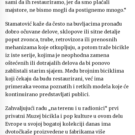
sami da ih restauriramo, jer da smo plaćali
majstore, ne bismo mogli da postignemo mnogo.“
Stamatović kaže da često na buvljacima pronađu
dobro očuvane delove, sklopove ili sitne detalje
poput zvonca, trube, retrovizora ili prenosnih
mehanizama koje otkupljuju, a potom traže bicikle
iz iste serije, kojima je neophodna zamena
oštećenih ili dotrajalih delova da bi ponovo
zablistali starim sjajem. Među brojnim biciklima
koji čekaju da budu restaurirani, već ima
primeraka veoma poznatih i retkih modela koje će
kontinuirano predstavljati publici.
Zahvaljujući radu „na terenu i u radionici“ prvi
privatni Muzej bicikla i pop kulture u ovom delu
Evrope u svojoj bogatoj kolekciji danas ima
dvotočkaše proizvedene u fabrikama više