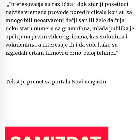
„Interesovanja su različita i dok stariji posetioci
najviše vremena provode pored bicikala koji su za
mnoge bili neostvareni dečji san ili žele da čuju
neku staru numeru sa gramofona, mlađa publika je
opčinjena prvim video-igricama, kasetofonima i
vokmenima, a interesuje ih i da vide kako su
izgledali crtani filmovi u crno-beloj tehnici.“
Tekst je prenet sa portala
Novi magazin
.