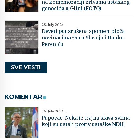
na komemoraciji žrtvama ustaškog
genocida u Glini (FOTO)
28. July 2026.
Deveti put srušena spomen-ploča
novinarima Đuru Slavuju i Ranku
Pereniću
SVE VESTI
KOMENTAR
26. July 2026.
Pupovac: Neka je trajna slava svima
koji su ustali protiv ustaške NDH!