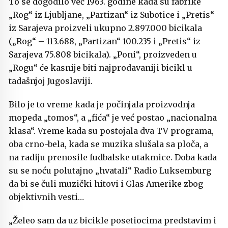
To se dogodilo već 1963. godine kada su fabrike
„Rog“ iz Ljubljane, „Partizan“ iz Subotice i „Pretis“
iz Sarajeva proizveli ukupno 2.897.000 bicikala
(„Rog“ – 113.688, „Partizan“ 100.235 i „Pretis“ iz
Sarajeva 75.808 bicikala). „Poni“, proizveden u
„Rogu“ će kasnije biti najprodavaniji bicikl u
tadašnjoj Jugoslaviji.
Bilo je to vreme kada je počinjala proizvodnja
mopeda „tomos“, a „fića“ je već postao „nacionalna
klasa“. Vreme kada su postojala dva TV programa,
oba crno-bela, kada se muzika slušala sa ploča, a
na radiju prenosile fudbalske utakmice. Doba kada
su se noću polutajno „hvatali“ Radio Luksemburg
da bi se čuli muzički hitovi i Glas Amerike zbog
objektivnih vesti…
„Želeo sam da uz bicikle posetiocima predstavim i