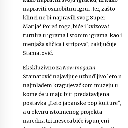
napraviti osmobitnu igru… Jer, zašto
klinci ne bi napravili svog Super
Marija? Pored toga, biće i kvizova i
turnira u igrama i stonim igrama, kao i
menjaža sličica i stripova“, zaključuje
Stamatović.
Ekskluzivno za
Novi magazin
Stamatović najavljuje uzbudljivo leto u
najmlađem kragujevačkom muzeju u
kome će u maju biti predstavljena
postavka „Leto japanske pop kulture“,
a u okviru istoimenog projekta
naredna tri meseca biće ispunjeni