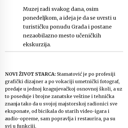
Muzej radi svakog dana, osim
ponedeljkom, a ideja je da se uvrsti u
turističku ponudu Grada i postane
nezaobilazno mesto učeničkih
ekskurzija.
NOVI ŽIVOT STARCA:
Stamatović je po profesiji
grafički dizajner a po vokaciji umetnički fotograf,
predaje u jednoj kragujevačkoj osnovnoj školi, a uz
to poseduje i brojne zanatske veštine i tehnička
znanja tako da u svojoj majstorskoj radionici sve
eksponate, od bicikala do starih video-igara i
audio-opreme, sam popravlja i restaurira, pa su
svi u funkciji.