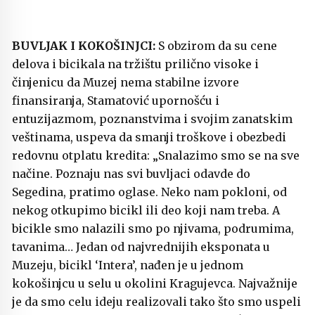
BUVLJAK I KOKOŠINJCI:
S obzirom da su cene
delova i bicikala na tržištu prilično visoke i
činjenicu da Muzej nema stabilne izvore
finansiranja, Stamatović upornošću i
entuzijazmom, poznanstvima i svojim zanatskim
veštinama, uspeva da smanji troškove i obezbedi
redovnu otplatu kredita: „Snalazimo smo se na sve
načine. Poznaju nas svi buvljaci odavde do
Segedina, pratimo oglase. Neko nam pokloni, od
nekog otkupimo bicikl ili deo koji nam treba. A
bicikle smo nalazili smo po njivama, podrumima,
tavanima… Jedan od najvrednijih eksponata u
Muzeju, bicikl ‘Intera’, nađen je u jednom
kokošinjcu u selu u okolini Kragujevca. Najvažnije
je da smo celu ideju realizovali tako što smo uspeli