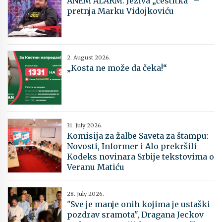
ANEM ALARM: Jeziva „čestitka“ –
pretnja Marku Vidojkoviću
2. August 2026.
„Kosta ne može da čeka!“
31. July 2026.
Komisija za žalbe Saveta za štampu:
Novosti, Informer i Alo prekršili
Kodeks novinara Srbije tekstovima o
Veranu Matiću
28. July 2026.
"Sve je manje onih kojima je ustaški
pozdrav sramota", Dragana Jeckov