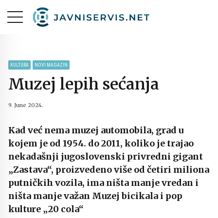
KULTURA
NOVI MAGAZIN
Muzej lepih sećanja
9. June 2024.
Kad već nema muzej automobila, grad u
kojem je od 1954. do 2011, koliko je trajao
nekadašnji jugoslovenski privredni gigant
„Zastava“, proizvedeno više od četiri miliona
putničkih vozila, ima ništa manje vredan i
ništa manje važan Muzej bicikala i pop
kulture „20 cola“