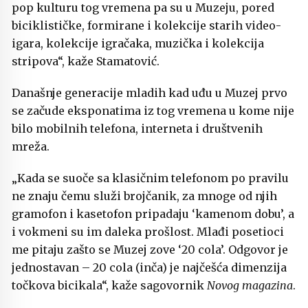
pop kulturu tog vremena pa su u Muzeju, pored
biciklističke, formirane i kolekcije starih video-
igara, kolekcije igračaka, muzička i kolekcija
stripova“, kaže Stamatović.
Današnje generacije mladih kad uđu u Muzej prvo
se začude eksponatima iz tog vremena u kome nije
bilo mobilnih telefona, interneta i društvenih
mreža.
„Kada se suoče sa klasičnim telefonom po pravilu
ne znaju čemu služi brojčanik, za mnoge od njih
gramofon i kasetofon pripadaju ‘kamenom dobu’, a
i vokmeni su im daleka prošlost. Mlađi posetioci
me pitaju zašto se Muzej zove ‘20 cola’. Odgovor je
jednostavan – 20 cola (inča) je najčešća dimenzija
točkova bicikala“, kaže sagovornik
Novog magazina
.