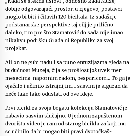
„Kada se steknu uslovi“, odnosno kada Muzej
dobije odgovarajući prostor, u njegovoj postavci
moglo bi biti i čitavih 120 bicikala. Iz sadašnje
podstanarske perspektive taj cilj je prilično
daleko, tim pre što Stamatović do sada nije imao
nikakvu podršku Grada ni Republike za svoj
projekat.
Ali on ne gubi nadu i sa puno entuzijazma gleda na
budućnost Muzeja, čija se prošlost još uvek meri
mesecima, napornim radom, besparicom… To ga je
ojačalo i učinilo istrajnijim, i sasvim je siguran da
neće tako lako odustati od ove ideje.
Prvi bicikl za svoju bogatu kolekciju Stamatović je
nabavio sasvim slučajno. U jednom zapuštenom
dvorištu video je ram od starog bicikla za koji mu
se učinilo da bi mogao biti pravi dvotočkaš-