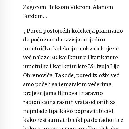
Zagorom, Teksom Vilerom, Alanom
Fordom…
„Pored postojećih kolekcija planiramo
da počnemo da razvijamo jednu
umetničku kolekciju u okviru koje se
već nalaze 3D karikature i karikature
umetnika i karikaturiste Milivoja Lije
Obrenovića. Takođe, pored izložbi već
smo počeli sa tematskim večerima,
projekcijama filmova i naravno
radionicama raznih vrsta od onih za
najmlađe tipa kako popraviti bicikl,
kako restaurirati bicikl pa do radionice
kako napraviti svoju igračku, ili kako