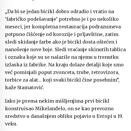
„Da bi se jedan bicikl dobro odradio i vratio na
‘fabričko podešavanje’ potrebno je i po nekoliko
meseci, jer kompletna restauracija podrazumeva
potpuno čišćenje od korozije i prljavštine, zatim
sledi skidanje farbe ako je bicikl dosta oštećen i
nanošenje nove boje. Sledi vraćanje skinutih tablica
i oznaka koje su se nalazile na njemu u trenutku
izlaska iz fabrike. Na kraju dolaze detalji koje smo
već pominjali poput zvonceta, trube, retrovizora,
torbice za alat… koji svaki bicikl čine posebnim“,
kaže Stamatović.
Iako je prema nekim mišljenjima prvi bicikl
konstruisao Mikelanđelo, on se kao prevozno
sredstvo u današnjem obliku pojavio u Evropi u 19.
veku.