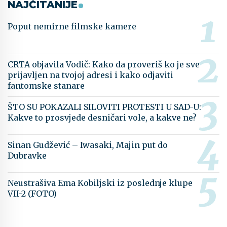
NAJČITANIJE
Poput nemirne filmske kamere
CRTA objavila Vodič: Kako da proveriš ko je sve
prijavljen na tvojoj adresi i kako odjaviti
fantomske stanare
ŠTO SU POKAZALI SILOVITI PROTESTI U SAD-U:
Kakve to prosvjede desničari vole, a kakve ne?
Sinan Gudžević – Iwasaki, Majin put do
Dubravke
Neustrašiva Ema Kobiljski iz poslednje klupe
VII-2 (FOTO)