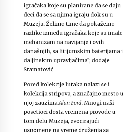
igračaka koje su planirane da se daju
deci da se sa njima igraju dok su u
Muzeju. Želimo time da pokažemo
razlike između igračaka koje su imale
mehanizam na navijanje i ovih
današnjih, sa litijumskim baterijama i
daljinskim upravljačima“, dodaje
Stamatović.
Pored kolekcije lutaka nalazi se i
kolekcija stripova, a značajno mesto u
njoj zauzima
Alan Ford
. Mnogi naši
posetioci dosta vremena provode u
tom delu Muzeja, evocirajući
uspomene na vreme druženja sa