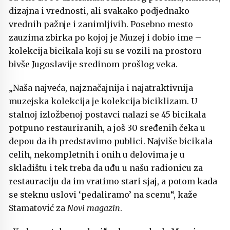
dizajna i vrednosti, ali svakako podjednako
vrednih pažnje i zanimljivih. Posebno mesto
zauzima zbirka po kojoj je Muzej i dobio ime –
kolekcija bicikala koji su se vozili na prostoru
bivše Jugoslavije sredinom prošlog veka.
„Naša najveća, najznačajnija i najatraktivnija
muzejska kolekcija je kolekcija biciklizam. U
stalnoj izložbenoj postavci nalazi se 45 bicikala
potpuno restauriranih, a još 30 sređenih čeka u
depou da ih predstavimo publici. Najviše bicikala
celih, nekompletnih i onih u delovima je u
skladištu i tek treba da uđu u našu radionicu za
restauraciju da im vratimo stari sjaj, a potom kada
se steknu uslovi ‘pedaliramo’ na scenu“, kaže
Stamatović za
Novi magazin
.