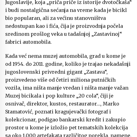
Jugoslavije, koja „priča priče iz istorije dvotočkaša“
i budi nostalgična sećanja na vreme kada je bicikl
bio popularan, ali za većinu stanovništva
nedostupan kao i fića, čija je proizvodnja počela
sredinom prošlog veka u tadašnjoj „Zastavinoj“
fabrici automobila.
Kada već nema muzej automobila, grad u kome je
od 1954. do 2011. godine, koliko je trajao nekadašnji
jugoslovenski privredni gigant „Zastava“,
proizvedeno više od četiri miliona putničkih
vozila, ima ništa manje vredan i ništa manje važan
Muzej bicikala i pop kulture „20 cola“, čiji je
osnivač, direktor, kustos, restaurator…, Marko
Stamatović, poznati kragujevački fotograf i
kolekcionar, podigao bankarski kredit i zakupio
prostor u kome je izložio pet tematskih kolekcija
sa oko 1.000 artefakata različitog porekla, namene,