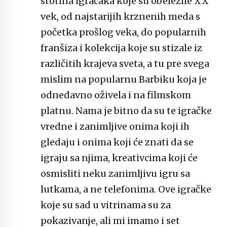
stotina igračaka koje su obeležile XX
vek, od najstarijih krznenih meda s
početka prošlog veka, do popularnih
franšiza i kolekcija koje su stizale iz
različitih krajeva sveta, a tu pre svega
mislim na popularnu Barbiku koja je
odnedavno oživela i na filmskom
platnu. Nama je bitno da su te igračke
vredne i zanimljive onima koji ih
gledaju i onima koji će znati da se
igraju sa njima, kreativcima koji će
osmisliti neku zanimljivu igru sa
lutkama, a ne telefonima. Ove igračke
koje su sad u vitrinama su za
pokazivanje, ali mi imamo i set