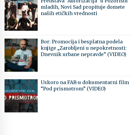
Predstava “Autorizacija” u Pozorištu
mladih, Novi Sad propituje domete
naših etičkih vrednosti
Bor: Promocija i besplatna podela
knjige „Zarobljeni u nepokretnosti:
Dnevnik urbane nepravde” (VIDEO)
Uskoro na FAR-u dokumentarni film
“Pod prismotrom” (VIDEO)