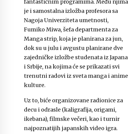
fantastičnim programima. Među njima
je i samostalna izložba profesora sa
Nagoja Univerziteta umetnosti,
Fumiko Miwa, šefa departmenta za
Manga strip, koja je planirana za jun,
dok su u julu i avgustu planirane dve
zajedničke izložbe studenata iz Japana
i Srbije, na kojima će se prikazati svi
trenutni radovi iz sveta manga i anime
kulture.
Uz to, biće organizovane radionice za
decu i odrasle (kaligrafija, origami,
ikebana), filmske večeri, kao i turnir
najpoznatijih japanskih video igra.