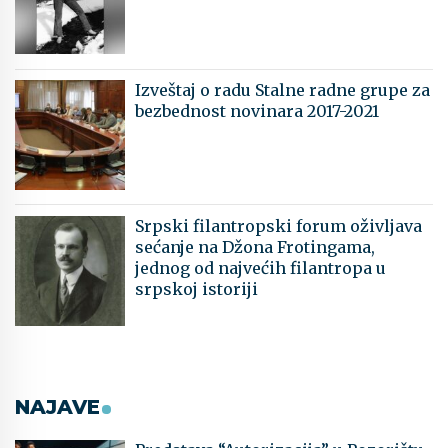
Izveštaj o radu Stalne radne grupe za
bezbednost novinara 2017-2021
Srpski filantropski forum oživljava
sećanje na Džona Frotingama,
jednog od najvećih filantropa u
srpskoj istoriji
NAJAVE