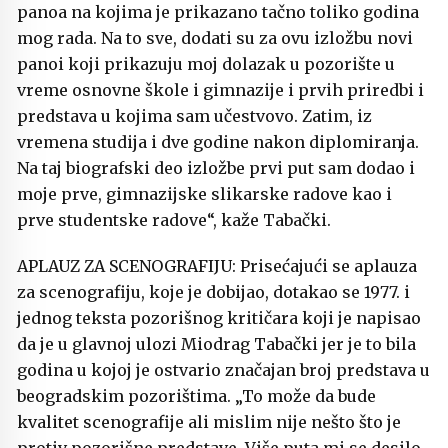
panoa na kojima je prikazano tačno toliko godina
mog rada. Na to sve, dodati su za ovu izložbu novi
panoi koji prikazuju moj dolazak u pozorište u
vreme osnovne škole i gimnazije i prvih priredbi i
predstava u kojima sam učestvovo. Zatim, iz
vremena studija i dve godine nakon diplomiranja.
Na taj biografski deo izložbe prvi put sam dodao i
moje prve, gimnazijske slikarske radove kao i
prve studentske radove“, kaže Tabački.
APLAUZ ZA SCENOGRAFIJU: Prisećajući se aplauza
za scenografiju, koje je dobijao, dotakao se 1977. i
jednog teksta pozorišnog kritičara koji je napisao
da je u glavnoj ulozi Miodrag Tabački jer je to bila
godina u kojoj je ostvario značajan broj predstava u
beogradskim pozorištima. „To može da bude
kvalitet scenografije ali mislim nije nešto što je