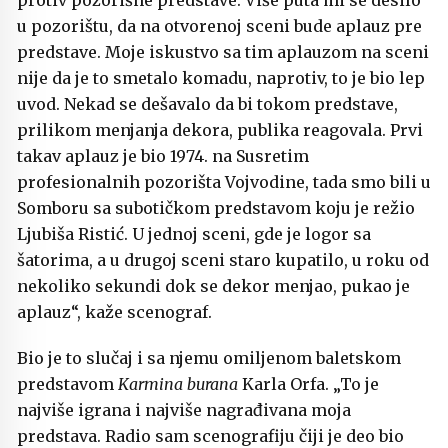
protiv pozorišne predstave. Više puta mi se desilo
u pozorištu, da na otvorenoj sceni bude aplauz pre
predstave. Moje iskustvo sa tim aplauzom na sceni
nije da je to smetalo komadu, naprotiv, to je bio lep
uvod. Nekad se dešavalo da bi tokom predstave,
prilikom menjanja dekora, publika reagovala. Prvi
takav aplauz je bio 1974. na Susretim
profesionalnih pozorišta Vojvodine, tada smo bili u
Somboru sa subotičkom predstavom koju je režio
Ljubiša Ristić. U jednoj sceni, gde je logor sa
šatorima, a u drugoj sceni staro kupatilo, u roku od
nekoliko sekundi dok se dekor menjao, pukao je
aplauz“, kaže scenograf.
Bio je to slučaj i sa njemu omiljenom baletskom
predstavom
Karmina burana
Karla Orfa. „To je
najviše igrana i najviše nagrađivana moja
predstava. Radio sam scenografiju čiji je deo bio