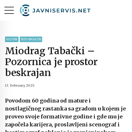
KULTURA
NOVI MAGAZIN
Miodrag Tabački –
Pozornica je prostor
beskrajan
13. February 2025.
Povodom 60 godina od mature i
nostlagičnog rastanka sa gradom u kojem je
proveo svoje formativne godine i gde mu je
započela karijera, proslavljeni scenograf i