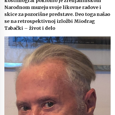
kostimograf poklonio je zrenjaninskom
Narodnom muzeju svoje likovne radove i
skice za pozorišne predstave. Deo toga našao
se na retrospektivnoj izložbi Miodrag
Tabački – život i delo