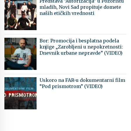
Predstava “Autorizacija” u Pozorištu
mladih, Novi Sad propituje domete
naših etičkih vrednosti
Bor: Promocija i besplatna podela
knjige „Zarobljeni u nepokretnosti:
Dnevnik urbane nepravde” (VIDEO)
Uskoro na FAR-u dokumentarni film
“Pod prismotrom” (VIDEO)