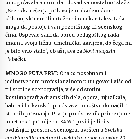
omogućavala autoru da i dosad samostalno izlaže.
„Scenska rešenja prikazujem akademskom
slikom, skicom ili crtežom i ona kao takva tada
mogu da postoje i van pozorišnog ili scenskog
čina. Uspevao sam da pored pedagoškog rada
imam i svoju ličnu, umetničku karijeru, do čega mi
je bilo vrlo stalo“, objašnjava za
Novi magazin
Tabački.
MNOGO PUTA PRVI:
O tako posebnom i
jedinstvenom profesionalnom putu govori više od
tri stotine scenografija, više od stotinu
kostimografija dramskih dela, opera, mjuzikala,
baleta i lutkarskih predstava, mnoštvo domaćih i
stranih priznanja. Prvi je predstavnik primenjene
umetnosti primljen u
SANU
, prvi i jedini s
ovdašnjih prostora scenograf uvršten u
Svetsku
enciklopediju umetnosti spektakla druge polovine 20.