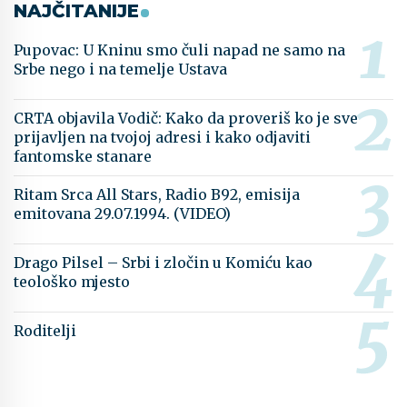
NAJČITANIJE
Pupovac: U Kninu smo čuli napad ne samo na
Srbe nego i na temelje Ustava
CRTA objavila Vodič: Kako da proveriš ko je sve
prijavljen na tvojoj adresi i kako odjaviti
fantomske stanare
Ritam Srca All Stars, Radio B92, emisija
emitovana 29.07.1994. (VIDEO)
Drago Pilsel – Srbi i zločin u Komiću kao
teološko mjesto
Roditelji