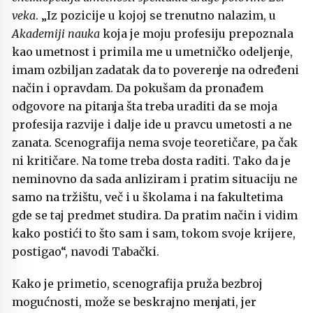
veka
. „Iz pozicije u kojoj se trenutno nalazim, u
Akademiji nauka
koja je moju profesiju prepoznala
kao umetnost i primila me u umetničko odeljenje,
imam ozbiljan zadatak da to poverenje na određeni
način i opravdam. Da pokušam da pronađem
odgovore na pitanja šta treba uraditi da se moja
profesija razvije i dalje ide u pravcu umetosti a ne
zanata. Scenografija nema svoje teoretičare, pa čak
ni kritičare. Na tome treba dosta raditi. Tako da je
neminovno da sada anliziram i pratim situaciju ne
samo na tržištu, več i u školama i na fakultetima
gde se taj predmet studira. Da pratim način i vidim
kako postići to što sam i sam, tokom svoje krijere,
postigao“, navodi Tabački.
Kako je primetio, scenografija pruža bezbroj
mogućnosti, može se beskrajno menjati, jer