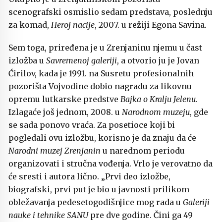
scenografski osmislio sedam predstava, poslednju
za komad,
Heroj nacije
, 2007. u režiji Egona Savina.
Sem toga, priređena je u Zrenjaninu njemu u čast
izložba u
Savremenoj galeriji
, a otvorio ju je Jovan
Ćirilov, kada je 1991. na Susretu profesionalnih
pozorišta Vojvodine dobio nagradu za likovnu
opremu lutkarske predstve
Bajka o Kralju Jelenu
.
Izlagaće još jednom, 2008. u
Narodnom muzeju
, gde
se sada ponovo vraća. Za posetioce koji bi
pogledali ovu izložbu, korisno je da znaju da će
Narodni muzej Zrenjanin
u narednom periodu
organizovati i stručna vođenja. Vrlo je verovatno da
će sresti i autora lično. „Prvi deo izložbe,
biografski, prvi put je bio u javnosti prilikom
obležavanja pedesetogodišnjice mog rada u
Galeriji
nauke i tehnike SANU
pre dve godine. Čini ga 49