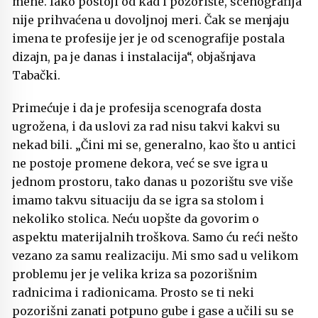
mene. Iako postoji od kad i pozorište, scenografija
nije prihvaćena u dovoljnoj meri. Čak se menjaju
imena te profesije jer je od scenografije postala
dizajn, pa je danas i instalacija“, objašnjava
Tabački.
Primećuje i da je profesija scenografa dosta
ugrožena, i da uslovi za rad nisu takvi kakvi su
nekad bili. „Čini mi se, generalno, kao što u antici
ne postoje promene dekora, već se sve igra u
jednom prostoru, tako danas u pozorištu sve više
imamo takvu situaciju da se igra sa stolom i
nekoliko stolica. Neću uopšte da govorim o
aspektu materijalnih troškova. Samo ću reći nešto
vezano za samu realizaciju. Mi smo sad u velikom
problemu jer je velika kriza sa pozorišnim
radnicima i radionicama. Prosto se ti neki
pozorišni zanati potpuno gube i gase a učili su se