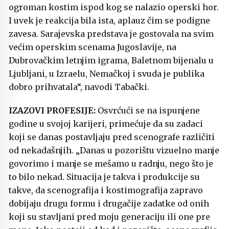
ogroman kostim ispod kog se nalazio operski hor.
I uvek je reakcija bila ista, aplauz čim se podigne
zavesa. Sarajevska predstava je gostovala na svim
većim operskim scenama Jugoslavije, na
Dubrovačkim letnjim igrama, Baletnom bijenalu u
Ljubljani, u Izraelu, Nemačkoj i svuda je publika
dobro prihvatala“, navodi Tabački.
IZAZOVI PROFESIJE:
Osvrćući se na ispunjene
godine u svojoj karijeri, primećuje da su zadaci
koji se danas postavljaju pred scenografe različiti
od nekadašnjih. „Danas u pozorištu vizuelno manje
govorimo i manje se mešamo u radnju, nego što je
to bilo nekad. Situacija je takva i produkcije su
takve, da scenografija i kostimografija zapravo
dobijaju drugu formu i drugačije zadatke od onih
koji su stavljani pred moju generaciju ili one pre