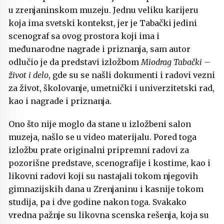
u zrenjaninskom muzeju. Jednu veliku karijeru
koja ima svetski kontekst, jer je Tabački jedini
scenograf sa ovog prostora koji ima i
međunarodne nagrade i priznanja, sam autor
odlučio je da predstavi izložbom
Miodrag Tabački –
život i delo
, gde su se našli dokumenti i radovi vezni
za život, školovanje, umetnički i univerzitetski rad,
kao i nagrade i priznanja.
Ono što nije moglo da stane u izložbeni salon
muzeja, našlo se u video materijalu. Pored toga
izložbu prate originalni pripremni radovi za
pozorišne predstave, scenografije i kostime, kao i
likovni radovi koji su nastajali tokom njegovih
gimnazijskih dana u Zrenjaninu i kasnije tokom
studija, pa i dve godine nakon toga. Svakako
vredna pažnje su likovna scenska rešenja, koja su