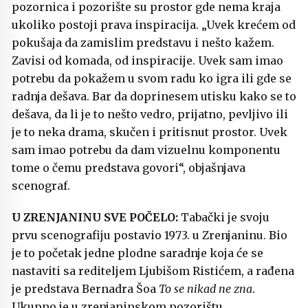
pozornica i pozorište su prostor gde nema kraja
ukoliko postoji prava inspiracija. „Uvek krećem od
pokušaja da zamislim predstavu i nešto kažem.
Zavisi od komada, od inspiracije. Uvek sam imao
potrebu da pokažem u svom radu ko igra ili gde se
radnja dešava. Bar da doprinesem utisku kako se to
dešava, da li je to nešto vedro, prijatno, pevljivo ili
je to neka drama, skučen i pritisnut prostor. Uvek
sam imao potrebu da dam vizuelnu komponentu
tome o čemu predstava govori“, objašnjava
scenograf.
U ZRENJANINU SVE POČELO:
Tabački je svoju
prvu scenografiju postavio 1973. u Zrenjaninu. Bio
je to početak jedne plodne saradnje koja će se
nastaviti sa rediteljem Ljubišom Ristićem, a rađena
je predstava Bernadra Šoa
To se nikad ne zna
.
Ukupno je u zrenjaninskom pozorištu