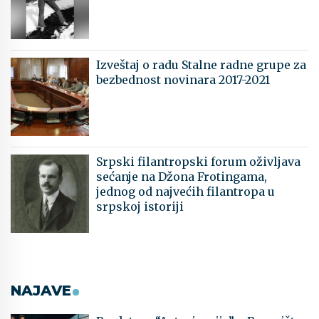
Izveštaj o radu Stalne radne grupe za
bezbednost novinara 2017-2021
Srpski filantropski forum oživljava
sećanje na Džona Frotingama,
jednog od najvećih filantropa u
srpskoj istoriji
NAJAVE