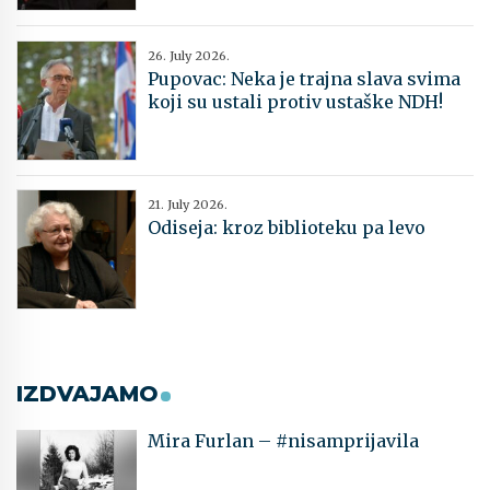
26. July 2026.
Pupovac: Neka je trajna slava svima
koji su ustali protiv ustaške NDH!
21. July 2026.
Odiseja: kroz biblioteku pa levo
IZDVAJAMO
Mira Furlan – #nisamprijavila