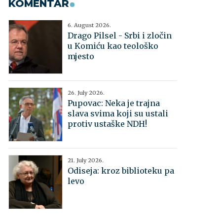
KOMENTAR
6. August 2026.
Drago Pilsel - Srbi i zločin
u Komiću kao teološko
mjesto
26. July 2026.
Pupovac: Neka je trajna
slava svima koji su ustali
protiv ustaške NDH!
21. July 2026.
Odiseja: kroz biblioteku pa
levo