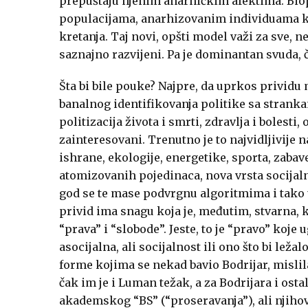
prepuštaju njenim anarhičkim afektima. Bio
populacijama, anarhizovanim individuama koj
kretanja. Taj novi, opšti model važi za sve,
saznajno razvijeni. Pa je dominantan svuda, ča
Šta bi bile pouke? Najpre, da uprkos prividu m
banalnog identifikovanja politike sa strank
politizacija života i smrti, zdravlja i bolest
zainteresovani. Trenutno je to najvidljivije 
ishrane, ekologije, energetike, sporta, zaba
atomizovanih pojedinaca, nova vrsta socijaln
god se te mase podvrgnu algoritmima i tako u
privid ima snagu koja je, međutim, stvarna, k
“prava” i “slobode”. Jeste, to je “pravo” koje 
asocijalna, ali socijalnost ili ono što bi lež
forme kojima se nekad bavio Bodrijar, mislila
čak im je i Luman težak, a za Bodrijara i ost
akademskog “BS” (“proseravanja”), ali njihov