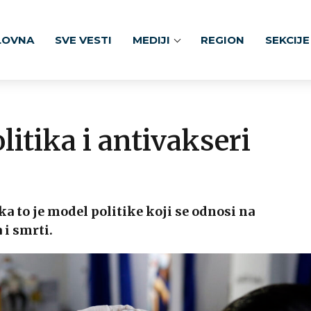
LOVNA
SVE VESTI
MEDIJI
REGION
SEKCIJE
itika i antivakseri
ka to je model politike koji se odnosi na
 i smrti.