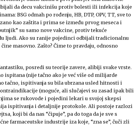
dbijali da decu vakcinišu protiv bolesti ili infekcija koje
nama: BSG odmah po rođenju, HB, DTP, OPV, TT, sve to
zano kao zaštita i prima se između prvog meseca i
sputnjik” su samo nove vakcine, protiv tekuće
du ljudi. Ako su ranije pojedinci odbijali tradicionalnu
to čine masovno. Zašto? Čime to pravdaju, odnosno
antastiku, posredi su teorije zavere, alibiji svake vrste.
 ispitana (nije tačno ako je već više od milijarde
o tačno, ispitivanja su bila ubrzana usled hitnosti i
kontraindikacije (moguće, ali slučajevi su zasad ipak bili
, njima se rukovode i pojedini lekari u svojoj skepsi
a ispitivanja i detaljnije protokole. Ali postoje razlozi
tsa, koji bi da nas “čipuje”, pa do toga da je sve s
 farmaceutske industrije iza koje, “zna se”, čuči zli