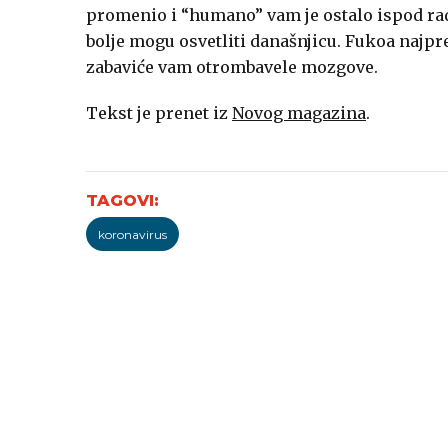
promenio i “humano” vam je ostalo ispod rad
bolje mogu osvetliti današnjicu. Fukoa najpre
zabaviće vam otrombavele mozgove.
Tekst je prenet iz
Novog magazina
.
koronavirus