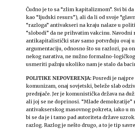
Čudno je to sa “zlim kapitalizmom”. Svi bi da
kao “ljudski resurs”), ali da li od svoje “gla
“razloga” antivakseri na kraju nalaze u poli
“slobodi” da ne prihvatim vakcinu. Navodni ra
antikapitalistički stav samo potvrđuju ovaj ul
argumentaciju, odnosno što su razlozi, pa o
nekog narativa, ne nužno formalno-logičkog si
usmeriti pažnju ukoliko nam je stalo da baci
POLITIKE NEPOVERENJA:
Posredi je najpre
komunizam, onaj sovjetski, beleže slab odziv
prednjače. Jer je komunistička država na duž
ali joj se ne doprinosi. “Mlade demokratije”
antivakserskog masovnog pokreta, iako u manj
bi se da je i tamo pad autoriteta države uzrok.
razlog. Razlog je nešto drugo, a to je tip savr