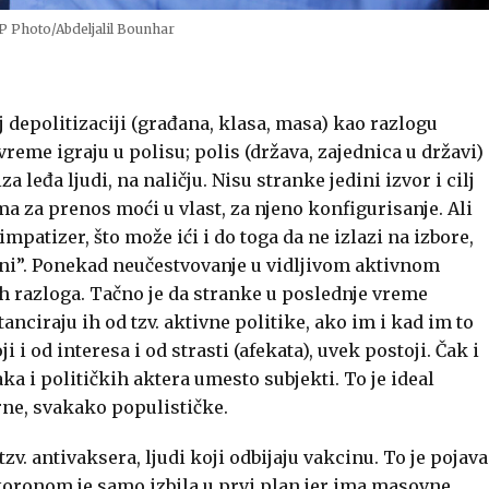
P Photo/Abdeljalil Bounhar
 depolitizaciji (građana, klasa, masa) kao razlogu
reme igraju u polisu; polis (država, zajednica u državi)
i iza leđa ljudi, na naličju. Nisu stranke jedini izvor i cilj
 za prenos moći u vlast, za njeno konfigurisanje. Ali
simpatizer, što može ići i do toga da ne izlazi na izbore,
ovani”. Ponekad neučestvovanje u vidljivom aktivnom
ih razloga. Tačno je da stranke u poslednje vreme
tanciraju ih od tzv. aktivne politike, ako im i kad im to
ji i od interesa i od strasti (afekata), uvek postoji. Čak i
aka i političkih aktera umesto subjekti. To je ideal
rne, svakako populističke.
v. antivaksera, ljudi koji odbijaju vakcinu. To je pojava
 koronom je samo izbila u prvi plan jer ima masovne