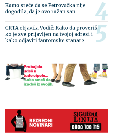
Kamo sreće da se Petrovačka nije
dogodila, da je ovo ružan san
CRTA objavila Vodič: Kako da proveriš
ko je sve prijavljen na tvojoj adresi i
kako odjaviti fantomske stanare