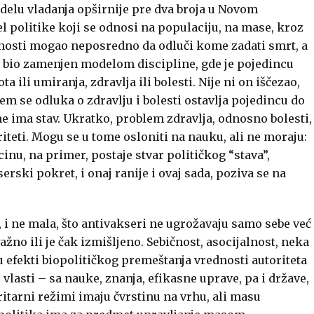
odelu vladanja opširnije pre dva broja u Novom
l politike koji se odnosi na populaciju, na mase, kroz
renosti mogao neposredno da odluči kome zadati smrt, a
jpre bio zamenjen modelom discipline, gde je pojedincu
a ili umiranja, zdravlja ili bolesti. Nije ni on iščezao,
m se odluka o zdravlju i bolesti ostavlja pojedincu do
e ima stav. Ukratko, problem zdravlja, odnosno bolesti,
riteti. Mogu se u tome osloniti na nauku, ali ne moraju:
inu, na primer, postaje stvar političkog “stava”,
serski pokret, i onaj ranije i ovaj sada, poziva se na
 i ne mala, što antivakseri ne ugrožavaju samo sebe već
važno ili je čak izmišljeno. Sebičnost, asocijalnost, neka
 efekti biopolitičkog premeštanja vrednosti autoriteta
lasti – sa nauke, znanja, efikasne uprave, pa i države,
tarni režimi imaju čvrstinu na vrhu, ali masu