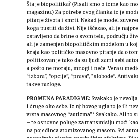
Šta je biopolitika? (Pisali smo o tome kao m
magazinu.) Za potrebe ovog članka to je mode
pitanje života i smrti. Nekad je model suve
koga pustiti da živi. Nije iščezao, ali je na
ostavljeno da brine o svom telu, području život
ali je zamenjen biopolitičkim modelom u koje
kraja kao političko masovno pitanje da o tom
politizovan je tako da su ljudi sami sebi auto
a pošto ne moraju, mnogi i neće. Vera u medic
“izbora”, “opcije”, “prava”, “slobode”. Antivak
takve razloge.
PROMENA PARADIGME:
Svakako je nevolja,
i druge oko sebe. Iz njihovog ugla to je ili ne
vrsta masovnog “autizma”? Svakako. Ali to su
– te osnovne poluge za transmisiju moći kao v
na pojedinca atomizovanog masom. Svi autori