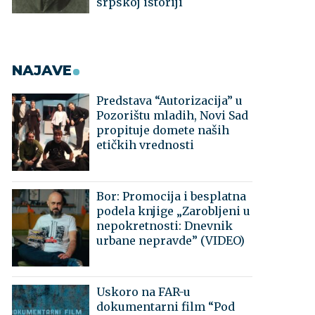
srpskoj istoriji
NAJAVE
Predstava “Autorizacija” u
Pozorištu mladih, Novi Sad
propituje domete naših
etičkih vrednosti
Bor: Promocija i besplatna
podela knjige „Zarobljeni u
nepokretnosti: Dnevnik
urbane nepravde” (VIDEO)
Uskoro na FAR-u
dokumentarni film “Pod