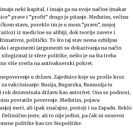
 imaju neki kapital, i imaju ga na svoje načine (makar
vnice” prave i “profit” drugo je pitanje. Međutim, većinu
tičkom stavu, poreklo im je u mom “pravu”, mojoj
zlozi iz medicine su alibiji, dok teorije zavere i
timativni, politički. To što taj stav nema ozbiljnu
nda i argumenti (argumenti su dokazivanja na način
logizma) iz sfere politike, nešto je na šta treba
mo više svetla na antivakserski pokret.
 nepoverenje u državu. Zajednice koje su prošle kroz
 za vakcinisanje: Rusija, Bugarska, Rumunija tu
i rok dezavuisala državu kao autoritet. Ona se podnosi,
 nisu povratile poverenje. Međutim, pojava
oj meri, ali ipak značajno, postoji i na Zapadu. Reklo
 Delimično jeste, ali to nije jedini, pa čak ni osnovni
emene politike kao tzv. biopolitike.