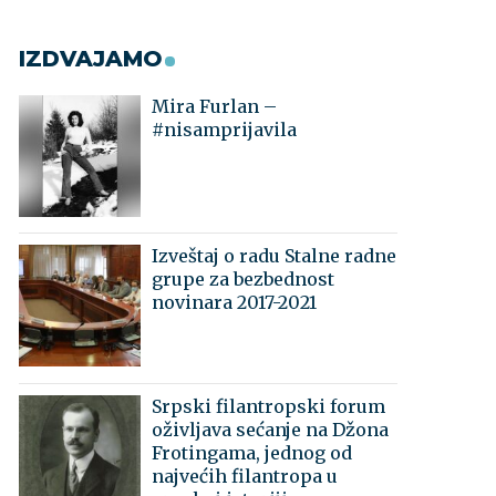
IZDVAJAMO
Mira Furlan –
#nisamprijavila
Izveštaj o radu Stalne radne
grupe za bezbednost
novinara 2017-2021
Srpski filantropski forum
oživljava sećanje na Džona
Frotingama, jednog od
najvećih filantropa u