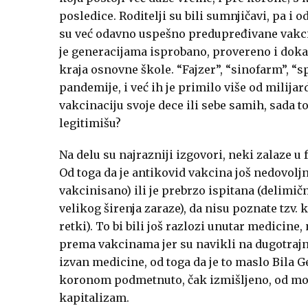
posledice. Roditelji su bili sumnjičavi, pa i o
su već odavno uspešno predupređivane vakci
je generacijama isprobano, provereno i doka
kraja osnovne škole. “Fajzer”, “sinofarm”, “
pandemije, i već ih je primilo više od milijar
vakcinaciju svoje dece ili sebe samih, sada 
legitimišu?
Na delu su najrazniji izgovori, neki zalaze u f
Od toga da je antikovid vakcina još nedovoljno
vakcinisano) ili je prebrzo ispitana (delimičn
velikog širenja zaraze), da nisu poznate tzv. 
retki). To bi bili još razlozi unutar medicine
prema vakcinama jer su navikli na dugotrajnij
izvan medicine, od toga da je to maslo Bila Gej
koronom podmetnuto, čak izmišljeno, od moćne
kapitalizam.