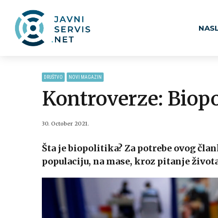
NAS
DRUŠTVO
NOVI MAGAZIN
Kontroverze: Biopol
30. October 2021.
Šta je biopolitika? Za potrebe ovog član
populaciju, na mase, kroz pitanje života