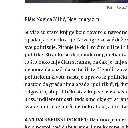
Foto: Beta/A
Piše: Novica Milić, Novi magazin
Suviše su stare knjige koje govore o navodnoj
opadanja demokratije. Nove igre se već duže v
sve politizuje. Pitanje je da li to čini u lice il
politike. Stranke su deo modernog mehanizma
to što neko nije član stranke, pa čak joj nije 
ne mora da znači da su taj ili ta “depolitiz
političkom životu nastaje upravo iz političk
nastoje da građanima ogade “politiku”, tj. dis
odgovara, ali politički stav, koji se uvek sasto
u tzv. indiferentnosti: tada smo objekti stran
svake političke moći, demokratske, autorita
ANTIVAKSERSKI POKRET:
Uzmimo primer tz
koja postoji već duže vreme, i pre korone; s