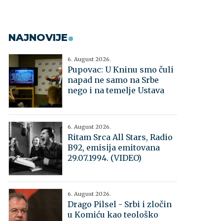
NAJNOVIJE
6. August 2026.
Pupovac: U Kninu smo čuli
napad ne samo na Srbe
nego i na temelje Ustava
6. August 2026.
Ritam Srca All Stars, Radio
B92, emisija emitovana
29.07.1994. (VIDEO)
6. August 2026.
Drago Pilsel - Srbi i zločin
u Komiću kao teološko