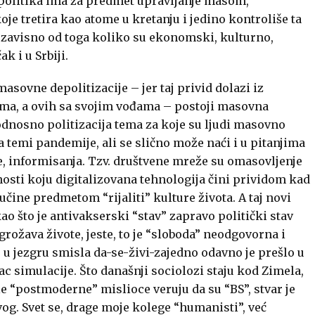
politika ima za predmet upravljanje masom,
e tretira kao atome u kretanju i jedino kontroliše ta
 nezavisno od toga koliko su ekonomski, kulturno,
k i u Srbiji.
asovne depolitizacije – jer taj privid dolazi iz
ama, a ovih sa svojim vođama – postoji masovna
i, odnosno politizacija tema za koje su ljudi masovno
na temi pandemije, ali se slično može naći i u pitanjima
ve, informisanja. Tzv. društvene mreže su omasovljenje
osti koju digitalizovana tehnologija čini prividom kad
čine predmetom “rijaliti” kulture života. A taj novi
ao što je antivakserski “stav” zapravo politički stav
ugrožava živote, jeste, to je “sloboda” neodgovorna i
alo u jezgru smisla da-se-živi-zajedno odavno je prešlo u
c simulacije. Što današnji sociolozi staju kod Zimela,
ale “postmoderne” mislioce veruju da su “BS”, stvar je
og. Svet se, drage moje kolege “humanisti”, već