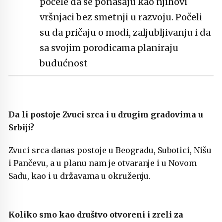
počele da se ponašaju kao njihovi
vršnjaci bez smetnji u razvoju. Počeli
su da pričaju o modi, zaljubljivanju i da
sa svojim porodicama planiraju
budućnost
Da li postoje Zvuci srca i u drugim gradovima u
Srbiji?
Zvuci srca danas postoje u Beogradu, Subotici, Nišu
i Pančevu, a u planu nam je otvaranje i u Novom
Sadu, kao i u državama u okruženju.
Koliko smo kao društvo otvoreni i zreli za