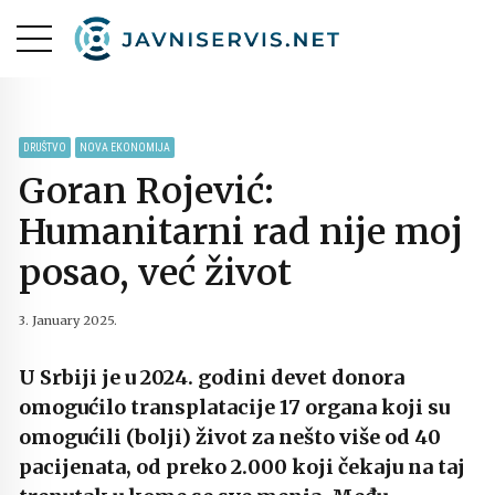
DRUŠTVO
NOVA EKONOMIJA
Goran Rojević:
Humanitarni rad nije moj
posao, već život
3. January 2025.
U Srbiji je u 2024. godini devet donora
omogućilo transplatacije 17 organa koji su
omogućili (bolji) život za nešto više od 40
pacijenata, od preko 2.000 koji čekaju na taj