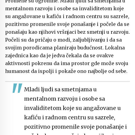
Promene su ogromne. Mladi ljudi sa smetnjama u
mentalnom razvoju i osobe sa invaliditetom koje
su angažovane u kafiću i radnom centru su sazrele,
pozitivno promenile svoje ponašanje i počele da se
ponašaju kao njihovi vršnjaci bez smetnji u razvoju.
Počeli su da pričaju o modi, zaljubljivanju i da sa
svojim porodicama planiraju budućnost. Lokalna
zajednica kao da je jedva čekala da se ovakve
aktivnosti pokrenu da ima prostor gde može svoju
humanost da ispolji i pokaže ono najbolje od sebe.
Mladi ljudi sa smetnjama u
mentalnom razvoju i osobe sa
invaliditetom koje su angažovane u
kafiću i radnom centru su sazrele,
pozitivno promenile svoje ponašanje i