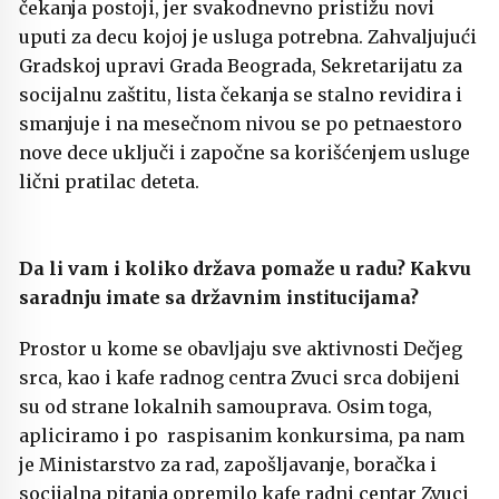
čekanja postoji, jer svakodnevno pristižu novi
uputi za decu kojoj je usluga potrebna. Zahvaljujući
Gradskoj upravi Grada Beograda, Sekretarijatu za
socijalnu zaštitu, lista čekanja se stalno revidira i
smanjuje i na mesečnom nivou se po petnaestoro
nove dece uključi i započne sa korišćenjem usluge
lični pratilac deteta.
Da li vam i koliko država pomaže u radu? Kakvu
saradnju imate sa državnim institucijama?
Prostor u kome se obavljaju sve aktivnosti Dečjeg
srca, kao i kafe radnog centra Zvuci srca dobijeni
su od strane lokalnih samouprava. Osim toga,
apliciramo i po raspisanim konkursima, pa nam
je Ministarstvo za rad, zapošljavanje, boračka i
socijalna pitanja opremilo kafe radni centar Zvuci