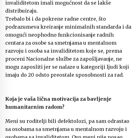
invaliditetom imali mogućnost da se lakše
distribuiraju.
Trebalo bi i da pokrene radne centre, što
podrazumeva kreiranje minimalnih standarda i da
omogući neophodno funkcionisanje radnih
centara za osobe sa smetnjama u mentalnom
razvoju i osoba sa invaliditetom koje se, prema
proceni Nacionalne službe za zapošljavanje, ne
mogu zaposliti jer se nalaze u kategoriji ljudi koji
imaju do 20 odsto preostale sposobnosti za rad.
Koja je vaša lična motivacija za bavljenje
humanitarnim radom?
Meni su roditelji bili defektolozi, pa sam odrastao
sa osobama sa smetnjama u mentalnom razvoju i
osobama sa invaliditetom. Ovo meni nije posao,