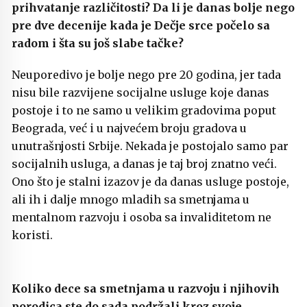
prihvatanje različitosti? Da li je danas bolje nego
pre dve decenije kada je Dečje srce počelo sa
radom i šta su još slabe tačke?
Neuporedivo je bolje nego pre 20 godina, jer tada
nisu bile razvijene socijalne usluge koje danas
postoje i to ne samo u velikim gradovima poput
Beograda, već i u najvećem broju gradova u
unutrašnjosti Srbije. Nekada je postojalo samo par
socijalnih usluga, a danas je taj broj znatno veći.
Ono što je stalni izazov je da danas usluge postoje,
ali ih i dalje mnogo mladih sa smetnjama u
mentalnom razvoju i osoba sa invaliditetom ne
koristi.
Koliko dece sa smetnjama u razvoju i njihovih
porodica ste do sada podržali kroz svoje