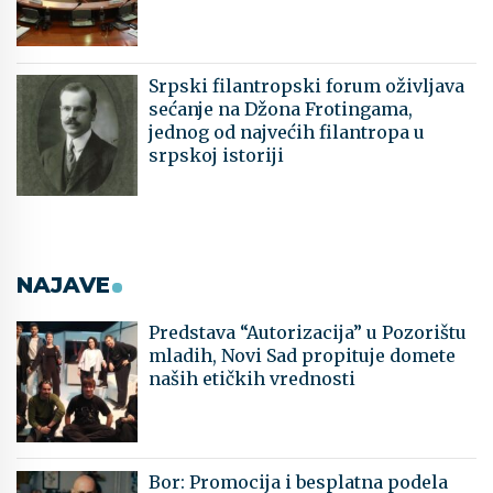
Srpski filantropski forum oživljava
sećanje na Džona Frotingama,
jednog od najvećih filantropa u
srpskoj istoriji
NAJAVE
Predstava “Autorizacija” u Pozorištu
mladih, Novi Sad propituje domete
naših etičkih vrednosti
Bor: Promocija i besplatna podela