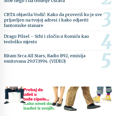
Srbe nego i na temelje Ustava
CRTA objavila Vodič: Kako da proveriš ko je sve
prijavljen na tvojoj adresi i kako odjaviti
fantomske stanare
Drago Pilsel – Srbi i zločin u Komiću kao
teološko mjesto
Ritam Srca All Stars, Radio B92, emisija
emitovana 29.07.1994. (VIDEO)