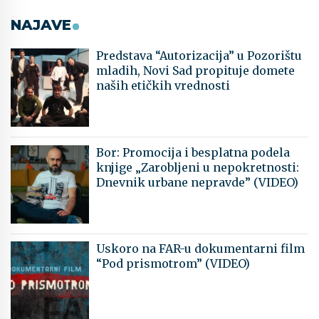
NAJAVE
Predstava “Autorizacija” u Pozorištu
mladih, Novi Sad propituje domete
naših etičkih vrednosti
Bor: Promocija i besplatna podela
knjige „Zarobljeni u nepokretnosti:
Dnevnik urbane nepravde” (VIDEO)
Uskoro na FAR-u dokumentarni film
“Pod prismotrom” (VIDEO)