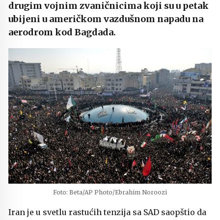
drugim vojnim zvaničnicima koji su u petak
ubijeni u američkom vazdušnom napadu na
aerodrom kod Bagdada.
Foto: Beta/AP Photo/Ebrahim Noroozi
Iran je u svetlu rastućih tenzija sa SAD saopštio da