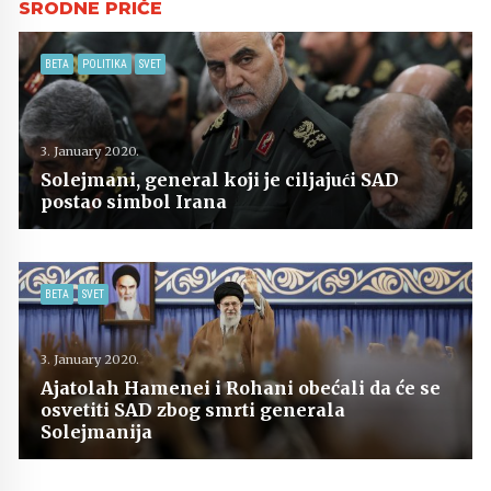
BETA
POLITIKA
SVET
3. January 2020.
Solejmani, general koji je ciljajući SAD
postao simbol Irana
BETA
SVET
3. January 2020.
Ajatolah Hamenei i Rohani obećali da će se
osvetiti SAD zbog smrti generala
Solejmanija