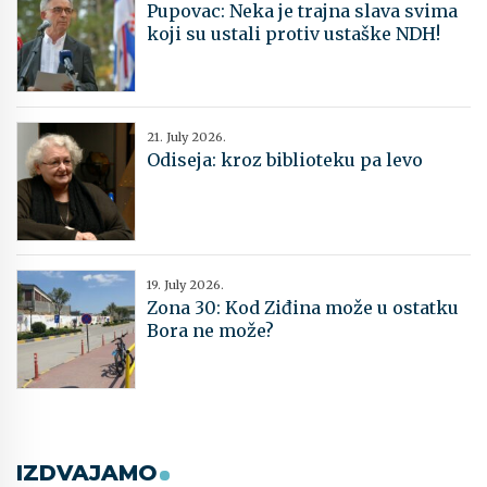
Pupovac: Neka je trajna slava svima
koji su ustali protiv ustaške NDH!
21. July 2026.
Odiseja: kroz biblioteku pa levo
19. July 2026.
Zona 30: Kod Ziđina može u ostatku
Bora ne može?
IZDVAJAMO