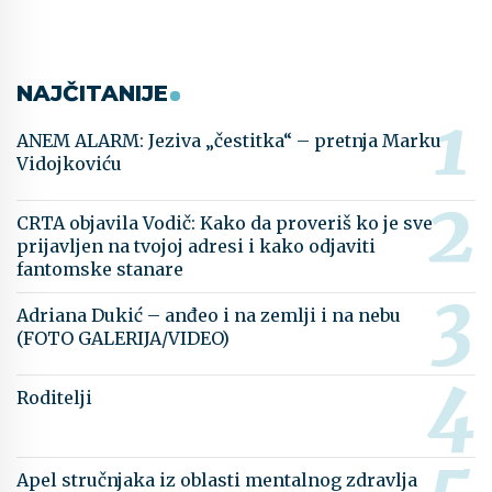
NAJČITANIJE
ANEM ALARM: Jeziva „čestitka“ – pretnja Marku
Vidojkoviću
CRTA objavila Vodič: Kako da proveriš ko je sve
prijavljen na tvojoj adresi i kako odjaviti
fantomske stanare
Adriana Dukić – anđeo i na zemlji i na nebu
(FOTO GALERIJA/VIDEO)
Roditelji
Apel stručnjaka iz oblasti mentalnog zdravlja