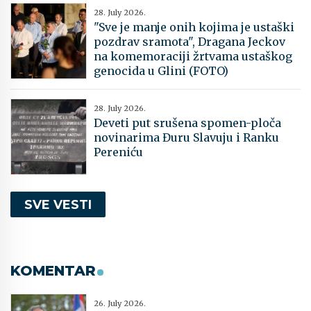
28. July 2026.
"Sve je manje onih kojima je ustaški
pozdrav sramota", Dragana Jeckov
na komemoraciji žrtvama ustaškog
genocida u Glini (FOTO)
28. July 2026.
Deveti put srušena spomen-ploča
novinarima Đuru Slavuju i Ranku
Pereniću
SVE VESTI
KOMENTAR
26. July 2026.