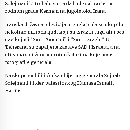
Solejmani bi trebalo sutra da bude sahranjen u
rodnom gradu Kerman na jugoistoku Irana.
Iranska državna televizija prenela je da se okupilo
nekoliko miliona ljudi koji su izrazili tugu ali i bes
uzvikujući “Smrt Americi” i “Smrt Izraelu”. U
Teheranu su zapaljene zastave SAD i Izraela, a na
ulicama su i žene u crnim čadorima koje nose
fotografije generala.
Na skupu su bili i ćerka ubijenog generala Zejnab
Solejmani i lider palestinskog Hamasa Ismaili
Hanije.