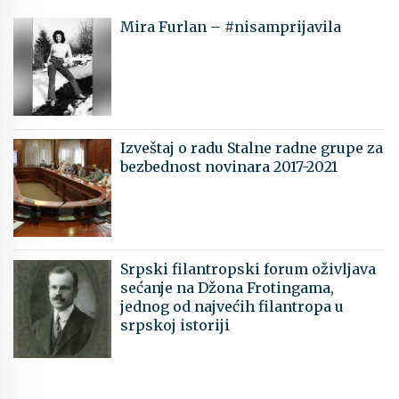
Mira Furlan – #nisamprijavila
Izveštaj o radu Stalne radne grupe za
bezbednost novinara 2017-2021
Srpski filantropski forum oživljava
sećanje na Džona Frotingama,
jednog od najvećih filantropa u
srpskoj istoriji