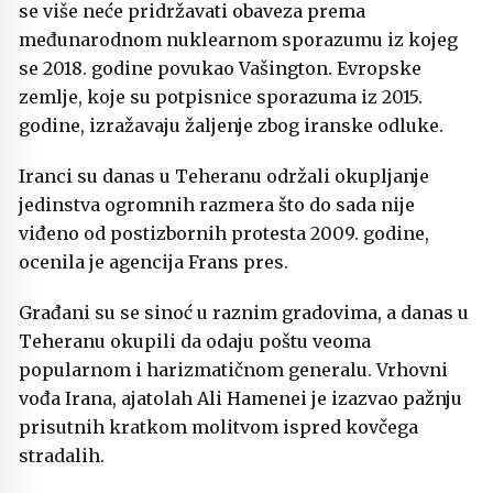
se više neće pridržavati obaveza prema
međunarodnom nuklearnom sporazumu iz kojeg
se 2018. godine povukao Vašington. Evropske
zemlje, koje su potpisnice sporazuma iz 2015.
godine, izražavaju žaljenje zbog iranske odluke.
Iranci su danas u Teheranu održali okupljanje
jedinstva ogromnih razmera što do sada nije
viđeno od postizbornih protesta 2009. godine,
ocenila je agencija Frans pres.
Građani su se sinoć u raznim gradovima, a danas u
Teheranu okupili da odaju poštu veoma
popularnom i harizmatičnom generalu. Vrhovni
vođa Irana, ajatolah Ali Hamenei je izazvao pažnju
prisutnih kratkom molitvom ispred kovčega
stradalih.