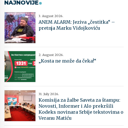
NAJNOVIJE
3. August 2026.
ANEM ALARM: Jeziva „čestitka“ –
pretnja Marku Vidojkoviću
2. August 2026.
„Kosta ne može da čeka!“
31. July 2026.
Komisija za žalbe Saveta za štampu:
Novosti, Informer i Alo prekršili
Kodeks novinara Srbije tekstovima o
Veranu Matiću