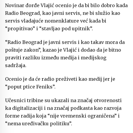
Novinar đorđe Vlajić ocenio je da bi bilo dobro kada
Radio Beograd, kao javni servis, ne bi služio kao
servis vladajuće nomenklature već kada bi
“propitivao” i “stavljao pod upitnik”.
“Radio Beograd je javni servis i kao takav mora da
poštuje zakon”, kazao je Vlajić i dodao da je bitno
praviti razliku između medija i medijskog
sadržaja.
Ocenio je da će radio preživeti kao medij jer je
“poput ptice Feniks”.
Učesnici tribine su ukazali na značaj otvorenosti
ka digitalizaciji i na značaj podkasta kao razvoja
forme radija koja “nije vremenski ograničena” i
“nema uređivačku politiku”.