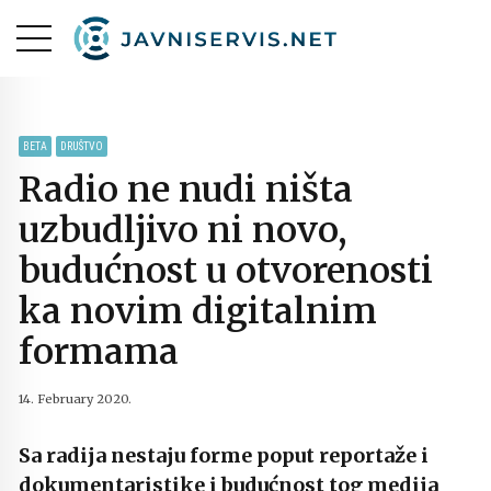
BETA
DRUŠTVO
Radio ne nudi ništa
uzbudljivo ni novo,
budućnost u otvorenosti
ka novim digitalnim
formama
14. February 2020.
Sa radija nestaju forme poput reportaže i
dokumentaristike i budućnost tog medija