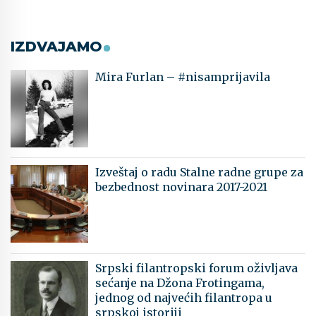
IZDVAJAMO
Mira Furlan – #nisamprijavila
Izveštaj o radu Stalne radne grupe za
bezbednost novinara 2017-2021
Srpski filantropski forum oživljava
sećanje na Džona Frotingama,
jednog od najvećih filantropa u
srpskoj istoriji