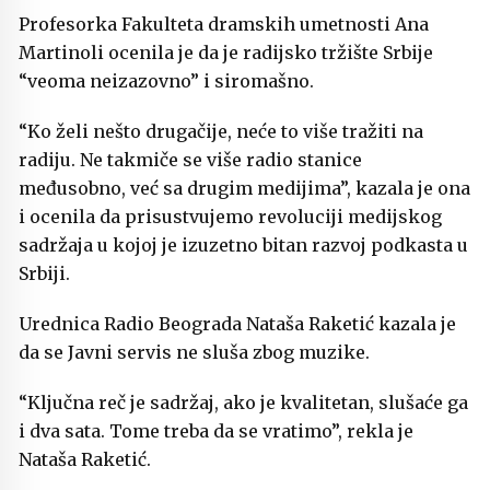
Profesorka Fakulteta dramskih umetnosti Ana
Martinoli ocenila je da je radijsko tržište Srbije
“veoma neizazovno” i siromašno.
“Ko želi nešto drugačije, neće to više tražiti na
radiju. Ne takmiče se više radio stanice
međusobno, već sa drugim medijima”, kazala je ona
i ocenila da prisustvujemo revoluciji medijskog
sadržaja u kojoj je izuzetno bitan razvoj podkasta u
Srbiji.
Urednica Radio Beograda Nataša Raketić kazala je
da se Javni servis ne sluša zbog muzike.
“Ključna reč je sadržaj, ako je kvalitetan, slušaće ga
i dva sata. Tome treba da se vratimo”, rekla je
Nataša Raketić.