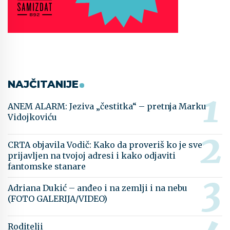
NAJČITANIJE
ANEM ALARM: Jeziva „čestitka“ – pretnja Marku
Vidojkoviću
CRTA objavila Vodič: Kako da proveriš ko je sve
prijavljen na tvojoj adresi i kako odjaviti
fantomske stanare
Adriana Dukić – anđeo i na zemlji i na nebu
(FOTO GALERIJA/VIDEO)
Roditelji