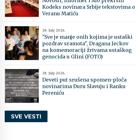
Novosti, Informer i Alo prekršili
Kodeks novinara Srbije tekstovima o
Veranu Matiću
28. July 2026.
"Sve je manje onih kojima je ustaški
pozdrav sramota", Dragana Jeckov
na komemoraciji žrtvama ustaškog
genocida u Glini (FOTO)
28. July 2026.
Deveti put srušena spomen-ploča
novinarima Đuru Slavuju i Ranku
Pereniću
SVE VESTI