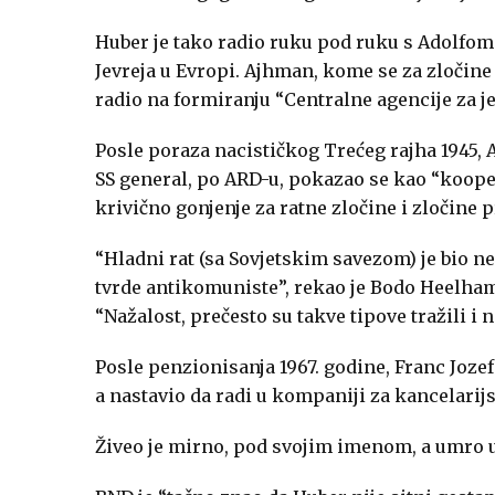
Huber je tako radio ruku pod ruku s Adolfo
Jevreja u Evropi. Ajhman, kome se za zločine
radio na formiranju “Centralne agencije za j
Posle poraza nacističkog Trećeg rajha 1945, 
SS general, po ARD-u, pokazao se kao “koop
krivično gonjenje za ratne zločine i zločine p
“Hladni rat (sa Sovjetskim savezom) je bio ne
tvrde antikomuniste”, rekao je Bodo Heelhame
“Nažalost, prečesto su takve tipove tražili i 
Posle penzionisanja 1967. godine, Franc Joze
a nastavio da radi u kompaniji za kancelari
Živeo je mirno, pod svojim imenom, a umro u 