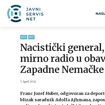
NAS
BETA
SVET
Nacistički general
mirno radio u obav
Zapadne Nemačke
7. April 2021.
Franc Jozef Huber, odgovoran za deportac
blizak saradnik Adolfa Ajhmana, zaposl