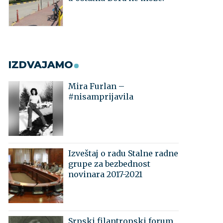
IZDVAJAMO
Mira Furlan –
#nisamprijavila
Izveštaj o radu Stalne radne
grupe za bezbednost
novinara 2017-2021
Srpski filantropski forum