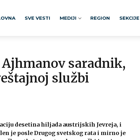
LOVNA
SVE VESTI
MEDIJI
REGION
SEKCIJE
, Ajhmanov saradnik,
eštajnoj službi
iju desetina hiljada austrijskih Jevreja, i
en je posle Drugog svetskog rata i mirno je