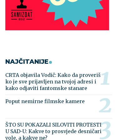
NAJČITANIJE
CRTA objavila Vodič: Kako da proveriš
ko je sve prijavljen na tvojoj adresi i
kako odjaviti fantomske stanare
Poput nemirne filmske kamere
ŠTO SU POKAZALI SILOVITI PROTESTI
U SAD-U: Kakve to prosvjede desničari
vole, a kakve ne?