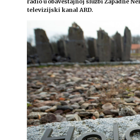
radio u obaveštajnoj službi Zapadne Ne
televizijski kanal ARD.