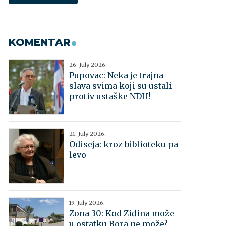
KOMENTAR
26. July 2026.
Pupovac: Neka je trajna
slava svima koji su ustali
protiv ustaške NDH!
21. July 2026.
Odiseja: kroz biblioteku pa
levo
19. July 2026.
Zona 30: Kod Ziđina može
u ostatku Bora ne može?