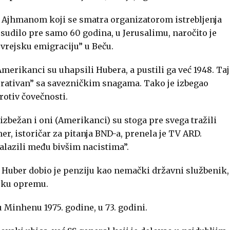
m Ajhmanom koji se smatra organizatorom istrebljenja
 sudilo pre samo 60 godina, u Jerusalimu, naročito je
evrejsku emigraciju” u Beču.
Amerikanci su uhapsili Hubera, a pustili ga već 1948. Taj
erativan” sa savezničkim snagama. Tako je izbegao
rotiv čovečnosti.
izbežan i oni (Amerikanci) su stoga pre svega tražili
r, istoričar za pitanja BND-a, prenela je TV ARD.
nalazili među bivšim nacistima”.
f Huber dobio je penziju kao nemački državni službenik,
jsku opremu.
Minhenu 1975. godine, u 73. godini.