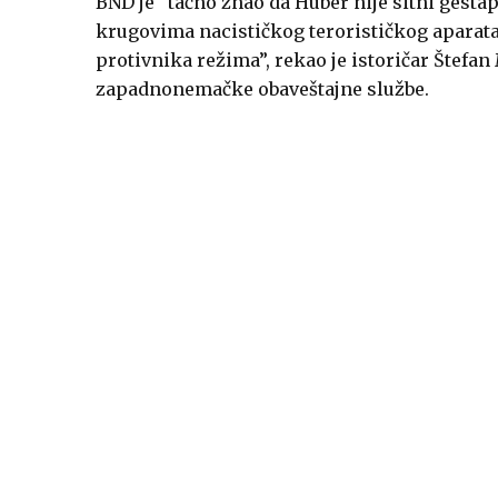
BND je “tačno znao da Huber nije sitni gestap
krugovima nacističkog terorističkog aparata 
protivnika režima”, rekao je istoričar Štefan
zapadnonemačke obaveštajne službe.