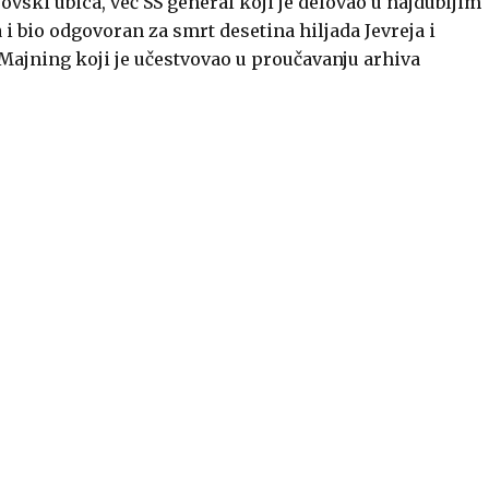
ovski ubica, već SS general koji je delovao u najdubljim
i bio odgovoran za smrt desetina hiljada Jevreja i
 Majning koji je učestvovao u proučavanju arhiva