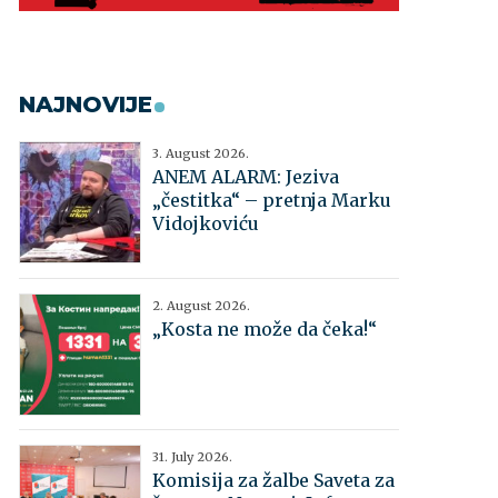
NAJNOVIJE
3. August 2026.
ANEM ALARM: Jeziva
„čestitka“ – pretnja Marku
Vidojkoviću
2. August 2026.
„Kosta ne može da čeka!“
31. July 2026.
Komisija za žalbe Saveta za