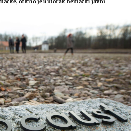
mačke, otkrio je u utorak nemački javni