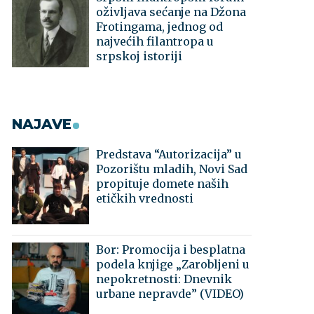
oživljava sećanje na Džona
Frotingama, jednog od
najvećih filantropa u
srpskoj istoriji
NAJAVE
Predstava “Autorizacija” u
Pozorištu mladih, Novi Sad
propituje domete naših
etičkih vrednosti
Bor: Promocija i besplatna
podela knjige „Zarobljeni u
nepokretnosti: Dnevnik
urbane nepravde” (VIDEO)