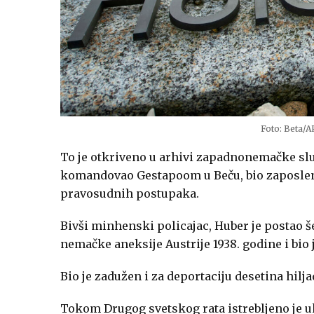
Foto: Beta/
To je otkriveno u arhivi zapadnonemačke služ
komandovao Gestapoom u Beču, bio zaposlen u 
pravosudnih postupaka.
Bivši minhenski policajac, Huber je postao š
nemačke aneksije Austrije 1938. godine i bio j
Bio je zadužen i za deportaciju desetina hilja
Tokom Drugog svetskog rata istrebljeno je u