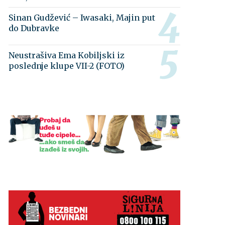
Sinan Gudžević – Iwasaki, Majin put
do Dubravke
Neustrašiva Ema Kobiljski iz
poslednje klupe VII-2 (FOTO)