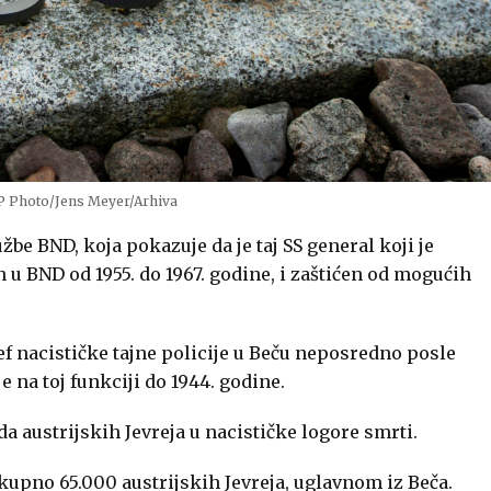
AP Photo/Jens Meyer/Arhiva
be BND, koja pokazuje da je taj SS general koji je
BND od 1955. do 1967. godine, i zaštićen od mogućih
ef nacističke tajne policije u Beču neposredno posle
e na toj funkciji do 1944. godine.
da austrijskih Jevreja u nacističke logore smrti.
kupno 65.000 austrijskih Jevreja, uglavnom iz Beča.