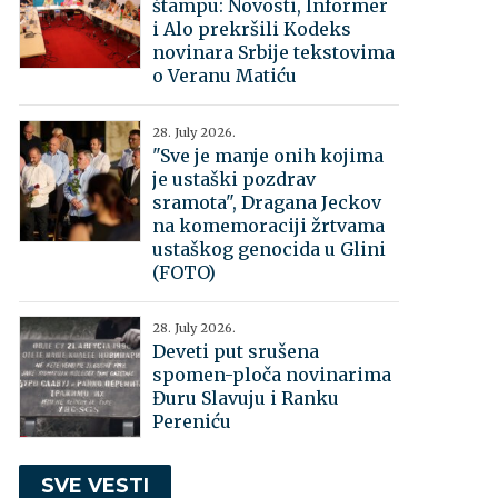
štampu: Novosti, Informer
i Alo prekršili Kodeks
novinara Srbije tekstovima
o Veranu Matiću
28. July 2026.
"Sve je manje onih kojima
je ustaški pozdrav
sramota", Dragana Jeckov
na komemoraciji žrtvama
ustaškog genocida u Glini
(FOTO)
28. July 2026.
Deveti put srušena
spomen-ploča novinarima
Đuru Slavuju i Ranku
Pereniću
SVE VESTI