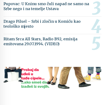
Pupovac: U Kninu smo čuli napad ne samo na
Srbe nego i na temelje Ustava
Drago Pilsel – Srbi i zločin u Komiću kao
teološko mjesto
Ritam Srca All Stars, Radio B92, emisija
emitovana 29.07.1994. (VIDEO)