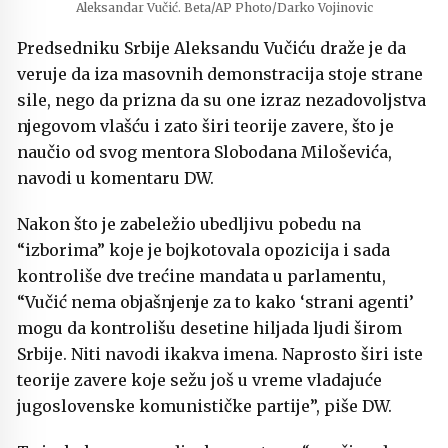
Aleksandar Vučić. Beta/AP Photo/Darko Vojinovic
Predsedniku Srbije Aleksandu Vučiću draže je da
veruje da iza masovnih demonstracija stoje strane
sile, nego da prizna da su one izraz nezadovoljstva
njegovom vlašću i zato širi teorije zavere, što je
naučio od svog mentora Slobodana Miloševića,
navodi u komentaru DW.
Nakon što je zabeležio ubedljivu pobedu na
“izborima” koje je bojkotovala opozicija i sada
kontroliše dve trećine mandata u parlamentu,
“Vučić nema objašnjenje za to kako ‘strani agenti’
mogu da kontrolišu desetine hiljada ljudi širom
Srbije. Niti navodi ikakva imena. Naprosto širi iste
teorije zavere koje sežu još u vreme vladajuće
jugoslovenske komunističke partije”, piše DW.