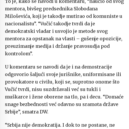
To je, kako se navodi u komentaru, “naučio od svog
mentora, bivšeg predsednika Slobodana
Miloševića, koji je takodje mutirao od komuniste u
nacionalistu”. “Vučić takodje tvrdi da je
demokratski vladar i usvojio je metode svog
mentora za opstanak na vlasti – gušenje opozicije,
preuzimanje medija i držanje pravosudja pod
kontrolom”.
U komentaru se navodi da je i na demostracije
odgovorio šaljući svoje jurišnike, uniformisane ili
provokatore u civilu, koji se, suprotno onome što
Vučić tvrdi, nisu suzdržavali već su tukli i
muškarce i žene oborene na tlo, pa i decu. “Domaće
snage bezbednosti već odavno su sramota države
Srbije”, smatra DW.
“Srbija nije demokratija. I dok to ne postane, ne