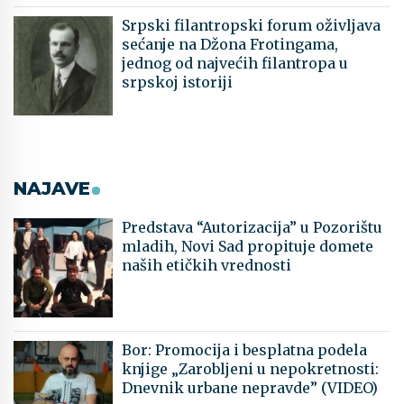
Srpski filantropski forum oživljava
sećanje na Džona Frotingama,
jednog od najvećih filantropa u
srpskoj istoriji
NAJAVE
Predstava “Autorizacija” u Pozorištu
mladih, Novi Sad propituje domete
naših etičkih vrednosti
Bor: Promocija i besplatna podela
knjige „Zarobljeni u nepokretnosti:
Dnevnik urbane nepravde” (VIDEO)