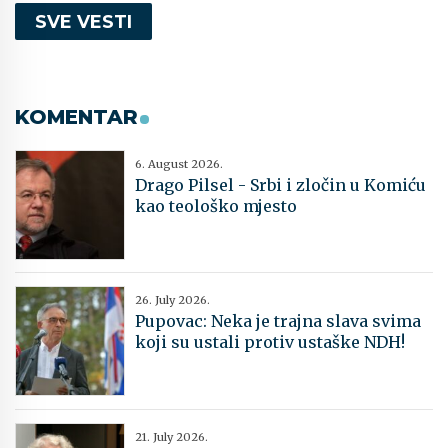
SVE VESTI
KOMENTAR
6. August 2026.
Drago Pilsel - Srbi i zločin u Komiću
kao teološko mjesto
26. July 2026.
Pupovac: Neka je trajna slava svima
koji su ustali protiv ustaške NDH!
21. July 2026.