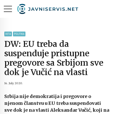
BETA
POLITIKA
DW: EU treba da
suspenduje pristupne
pregovore sa Srbijom sve
dok je Vučić na vlasti
14. July 2020.
Srbija nije demokratija i pregovore o
njenom članstvu u EU treba suspendovati
sve dok je na vlasti Aleksandar Vučić, koji na