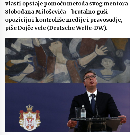
vlasti opstaje pomoću metoda svog mentora
Slobodana Miloševića - brutalno guši
opoziciju i kontroliše medije i pravosudje,
piše Dojče vele (Deutsche Welle-DW).