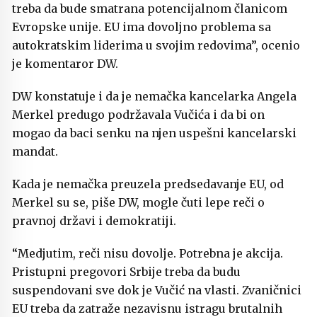
treba da bude smatrana potencijalnom članicom
Evropske unije. EU ima dovoljno problema sa
autokratskim liderima u svojim redovima”, ocenio
je komentaror DW.
DW konstatuje i da je nemačka kancelarka Angela
Merkel predugo podržavala Vučića i da bi on
mogao da baci senku na njen uspešni kancelarski
mandat.
Kada je nemačka preuzela predsedavanje EU, od
Merkel su se, piše DW, mogle čuti lepe reči o
pravnoj državi i demokratiji.
“Medjutim, reči nisu dovolje. Potrebna je akcija.
Pristupni pregovori Srbije treba da budu
suspendovani sve dok je Vučić na vlasti. Zvaničnici
EU treba da zatraže nezavisnu istragu brutalnih