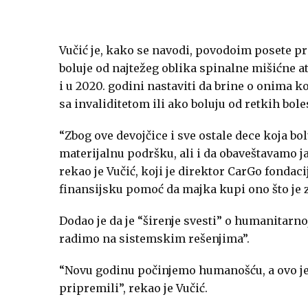
Vučić je, kako se navodi, povodoim posete pr
boluje od najtežeg oblika spinalne mišićne at
i u 2020. godini nastaviti da brine o onim
sa invaliditetom ili ako boluju od retkih boles
“Zbog ove devojčice i sve ostale dece koja b
materijalnu podršku, ali i da obaveštavamo j
rekao je Vučić, koji je direktor CarGo fondacij
finansijsku pomoć da majka kupi ono što je 
Dodao je da je “širenje svesti” o humanitar
radimo na sistemskim rešenjima”.
“Novu godinu počinjemo humanošću, a ovo je
pripremili”, rekao je Vučić.