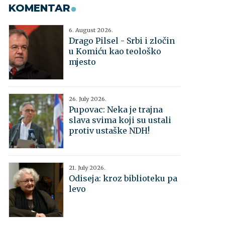
KOMENTAR
6. August 2026.
Drago Pilsel - Srbi i zločin
u Komiću kao teološko
mjesto
26. July 2026.
Pupovac: Neka je trajna
slava svima koji su ustali
protiv ustaške NDH!
21. July 2026.
Odiseja: kroz biblioteku pa
levo