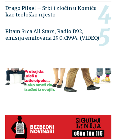
Drago Pilsel – Srbi i zločin u Komiću
kao teološko mjesto
Ritam Srca All Stars, Radio B92,
emisija emitovana 29.07.1994. (VIDEO)