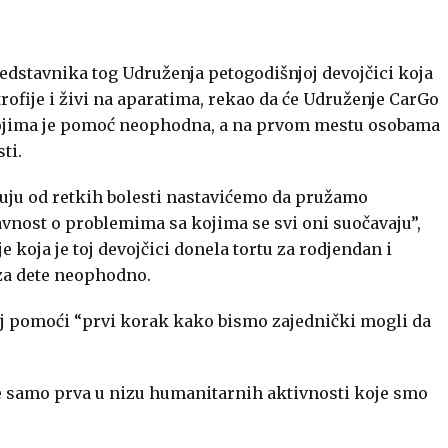
edstavnika tog Udruženja petogodišnjoj devojčici koja
rofije i živi na aparatima, rekao da će Udruženje CarGo
a kojima je pomoć neophodna, a na prvom mestu osobama
ti.
oluju od retkih bolesti nastavićemo da pružamo
avnost o problemima sa kojima se svi oni suočavaju”,
e koja je toj devojčici donela tortu za rodjendan i
za dete neophodno.
noj pomoći “prvi korak kako bismo zajednički mogli da
 samo prva u nizu humanitarnih aktivnosti koje smo