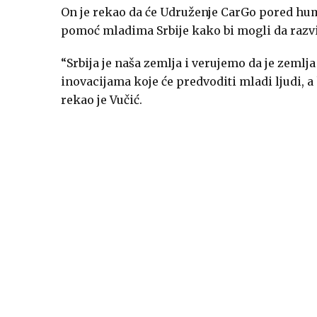
On je rekao da će Udruženje CarGo pored huma
pomoć mladima Srbije kako bi mogli da razvija
“Srbija je naša zemlja i verujemo da je zemlj
inovacijama koje će predvoditi mladi ljudi, a 
rekao je Vučić.