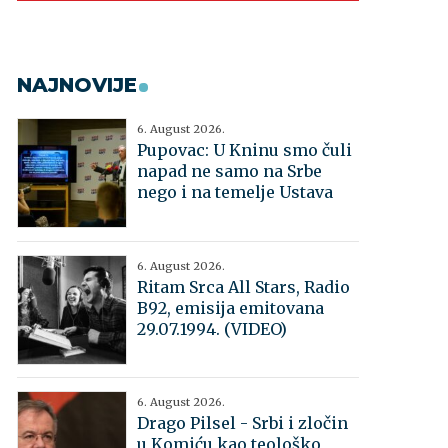
NAJNOVIJE
6. August 2026.
Pupovac: U Kninu smo čuli
napad ne samo na Srbe
nego i na temelje Ustava
6. August 2026.
Ritam Srca All Stars, Radio
B92, emisija emitovana
29.07.1994. (VIDEO)
6. August 2026.
Drago Pilsel - Srbi i zločin
u Komiću kao teološko