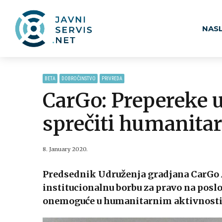
NAS
BETA
DOBROČINSTVO
PRIVREDA
CarGo: Prepereke 
sprečiti humanitar
8. January 2020.
Predsednik Udruženja gradjana CarGo Al
institucionalnu borbu za pravo na poslov
onemoguće u humanitarnim aktivnostima