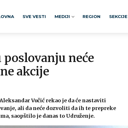
LOVNA
SVE VESTI
MEDIJI
REGION
SEKCIJE
u poslovanju neće
ne akcije
eksandar Vučić rekao je da će nastaviti
anje, ali da neće dozvoliti da ih te prepreke
, saopštilo je danas to Udruženje.