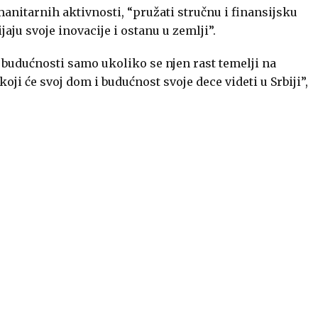
nitarnih aktivnosti, “pružati stručnu i finansijsku
ju svoje inovacije i ostanu u zemlji”.
a budućnosti samo ukoliko se njen rast temelji na
koji će svoj dom i budućnost svoje dece videti u Srbiji”,