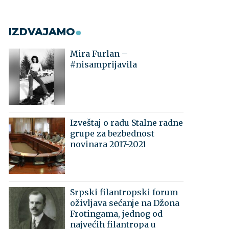
IZDVAJAMO
Mira Furlan –
#nisamprijavila
Izveštaj o radu Stalne radne
grupe za bezbednost
novinara 2017-2021
Srpski filantropski forum
oživljava sećanje na Džona
Frotingama, jednog od
najvećih filantropa u