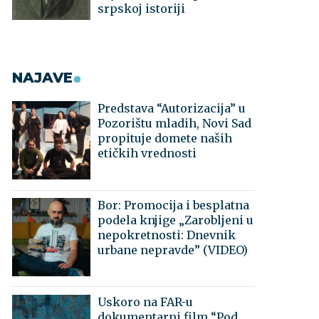
srpskoj istoriji
NAJAVE
Predstava “Autorizacija” u
Pozorištu mladih, Novi Sad
propituje domete naših
etičkih vrednosti
Bor: Promocija i besplatna
podela knjige „Zarobljeni u
nepokretnosti: Dnevnik
urbane nepravde” (VIDEO)
Uskoro na FAR-u
dokumentarni film “Pod