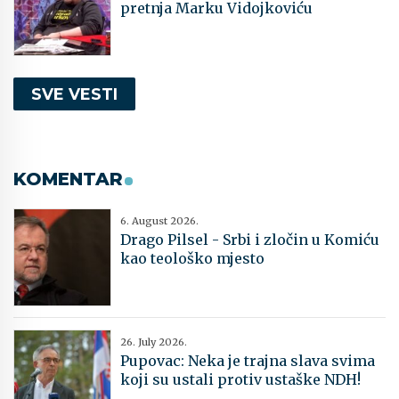
pretnja Marku Vidojkoviću
SVE VESTI
KOMENTAR
6. August 2026.
Drago Pilsel - Srbi i zločin u Komiću
kao teološko mjesto
26. July 2026.
Pupovac: Neka je trajna slava svima
koji su ustali protiv ustaške NDH!