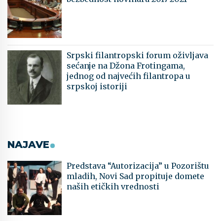
Srpski filantropski forum oživljava
sećanje na Džona Frotingama,
jednog od najvećih filantropa u
srpskoj istoriji
NAJAVE
Predstava “Autorizacija” u Pozorištu
mladih, Novi Sad propituje domete
naših etičkih vrednosti