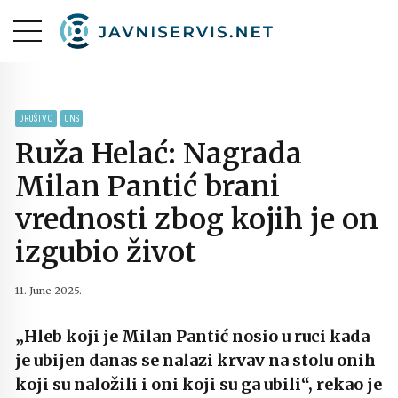
DRUŠTVO
UNS
Ruža Helać: Nagrada
Milan Pantić brani
vrednosti zbog kojih je on
izgubio život
11. June 2025.
„Hleb koji je Milan Pantić nosio u ruci kada
je ubijen danas se nalazi krvav na stolu onih
koji su naložili i oni koji su ga ubili“, rekao je