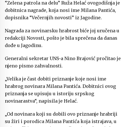
“Zelena patrola na delu” Ruža Helać ovogodišnja je
dobitnica nagrade, koja nosi ime Milana Pantića,
dopisnika “Večernjih novosti” iz Jagodine.
Nagrada za novinarsku hrabrost biće joj uručena u
redakciji Novosti, pošto je bila sprečena da danas
dođe u Jagodinu.
Generalni sekretar UNS-a Nino Brajović pročitao je
njeno pismo zahvalnosti.
„Velika je čast dobiti priznanje koje nosi ime
hrabrog novinara Milana Pantića. Dobitnici ovog
priznanja se upisuju u istoriju srpskog
novinarastva“, napisila je Helać.
„Od novinara koji su dobili ovo priznanje hrabriji
su žiri i porodica Milana Pantića koja istrajava, u