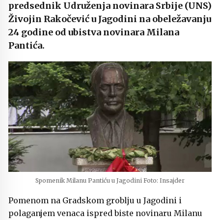
predsednik Udruženja novinara Srbije (UNS)
Živojin Rakočević u Jagodini na obeležavanju
24 godine od ubistva novinara Milana
Pantića.
Spomenik Milanu Pantiću u Jagodini Foto: Insajder
Pomenom na Gradskom groblju u Jagodini i
polaganjem venaca ispred biste novinaru Milanu