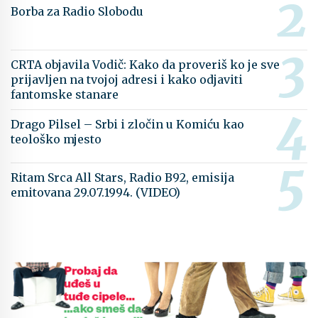
Borba za Radio Slobodu
CRTA objavila Vodič: Kako da proveriš ko je sve
prijavljen na tvojoj adresi i kako odjaviti
fantomske stanare
Drago Pilsel – Srbi i zločin u Komiću kao
teološko mjesto
Ritam Srca All Stars, Radio B92, emisija
emitovana 29.07.1994. (VIDEO)