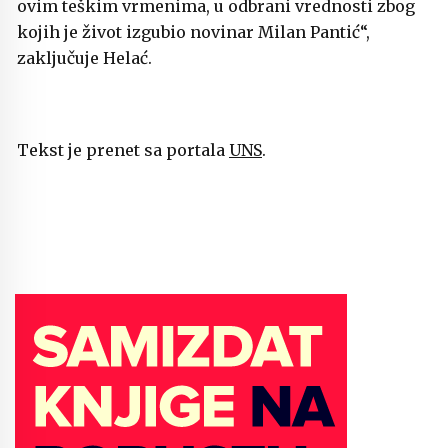
ovim teškim vrmenima, u odbrani vrednosti zbog
kojih je život izgubio novinar Milan Pantić“,
zaključuje Helać.
Tekst je prenet sa portala
UNS
.