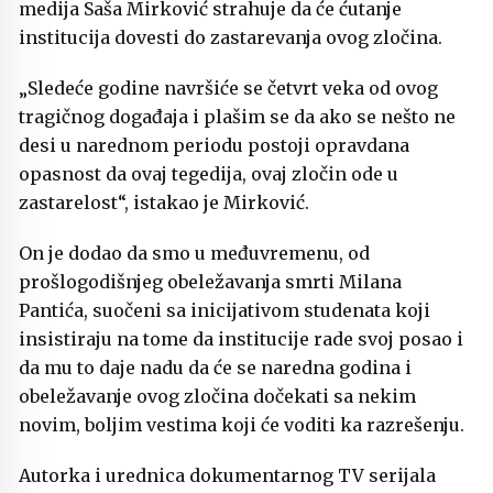
medija Saša Mirković strahuje da će ćutanje
institucija dovesti do zastarevanja ovog zločina.
„Sledeće godine navršiće se četvrt veka od ovog
tragičnog događaja i plašim se da ako se nešto ne
desi u narednom periodu postoji opravdana
opasnost da ovaj tegedija, ovaj zločin ode u
zastarelost“, istakao je Mirković.
On je dodao da smo u međuvremenu, od
prošlogodišnjeg obeležavanja smrti Milana
Pantića, suočeni sa inicijativom studenata koji
insistiraju na tome da institucije rade svoj posao i
da mu to daje nadu da će se naredna godina i
obeležavanje ovog zločina dočekati sa nekim
novim, boljim vestima koji će voditi ka razrešenju.
Autorka i urednica dokumentarnog TV serijala