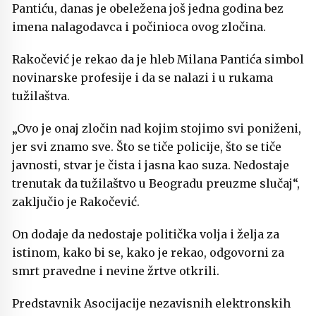
Pantiću, danas je obeležena još jedna godina bez
imena nalagodavca i počinioca ovog zločina.
Rakočević je rekao da je hleb Milana Pantića simbol
novinarske profesije i da se nalazi i u rukama
tužilaštva.
„Ovo je onaj zločin nad kojim stojimo svi poniženi,
jer svi znamo sve. Što se tiče policije, što se tiče
javnosti, stvar je čista i jasna kao suza. Nedostaje
trenutak da tužilaštvo u Beogradu preuzme slučaj“,
zaključio je Rakočević.
On dodaje da nedostaje politička volja i želja za
istinom, kako bi se, kako je rekao, odgovorni za
smrt pravedne i nevine žrtve otkrili.
Predstavnik Asocijacije nezavisnih elektronskih