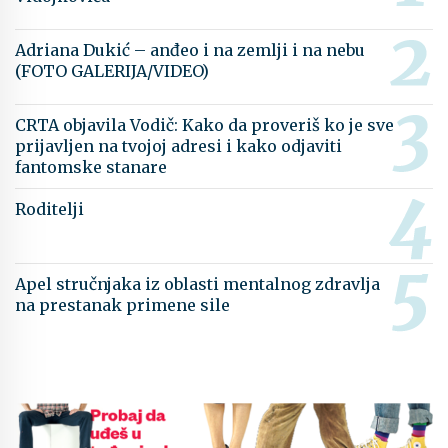
Adriana Dukić – anđeo i na zemlji i na nebu
(FOTO GALERIJA/VIDEO)
CRTA objavila Vodič: Kako da proveriš ko je sve
prijavljen na tvojoj adresi i kako odjaviti
fantomske stanare
Roditelji
Apel stručnjaka iz oblasti mentalnog zdravlja
na prestanak primene sile