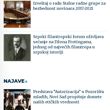
Izveštaj o radu Stalne radne grupe za
bezbednost novinara 2017-2021
Srpski filantropski forum oživljava
sećanje na Džona Frotingama,
jednog od najvećih filantropa u
srpskoj istoriji
NAJAVE
Predstava “Autorizacija” u Pozorištu
mladih, Novi Sad propituje domete
naših etičkih vrednosti