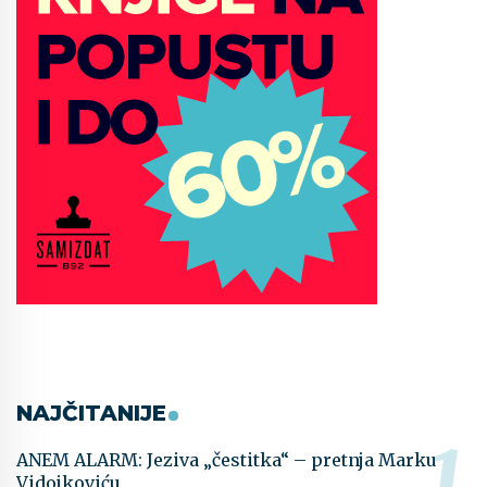
NAJČITANIJE
ANEM ALARM: Jeziva „čestitka“ – pretnja Marku
Vidojkoviću