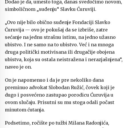
Dodao je da, umesto toga, danas svedočimo novom,
simboličnom „suđenju“ Slavku Ćuruviji.
„Ovo nije bilo obično suđenje Fondaciji Slavko
Ćuruvija — ovo je pokušaj da se izbriše, zatre
sećanje na jednu strašnu istinu, na jedno užasno
ubistvo. I ne samo na to ubistvo. Već i na mnoga
druga politički motivisana ili drugačije obojena
ubistva, koja su ostala neistražena i nerazjašnjena“,
naveo je on.
On je napomenuo i da je pre nekoliko dana
preminuo advokat Slobodan Ružić, čovek koji je
dugo i posvećeno zastupao porodicu Ćuruvija u
ovom slučaju. Prisutni su mu stoga odali počast
minutom ćutanja.
Podsetimo, ročište po tužbi Milana Radonjića,