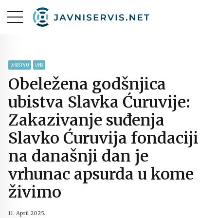
DRUŠTVO
UNS
Obeležena godšnjica
ubistva Slavka Ćuruvije:
Zakazivanje suđenja
Slavko Ćuruvija fondaciji
na današnji dan je
vrhunac apsurda u kome
živimo
11. April 2025.