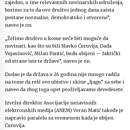
zajedno, u ime relevantnih novinarskih udruženja,
borimo za to da ovo društvo jednog dana zaista
postane normalno, demokratsko i otvoreno“,
naveo je on.
„Želimo društvo u kome neće biti moguće da
novinari, kao što su bili Slavko Ćuruvija, Dada
Vujasinović, Milan Pantić, budu ubijeni — faktički
od strane iste te države“, naveo je on.
Dodao je da država u 26 godina nije mnogo radila
na tome da reši ovo ubistvo i skine „ljagu“ sa sebe i
naveo da zbog toga opet proživljavamo devedesete.
Izvršni direktor Asocijacije nezavisnih
elektronskih medija (ANEM) Veran Matić takođe je
napravio paralelu sa vremenom kada je ubijen
Ćuruvija.