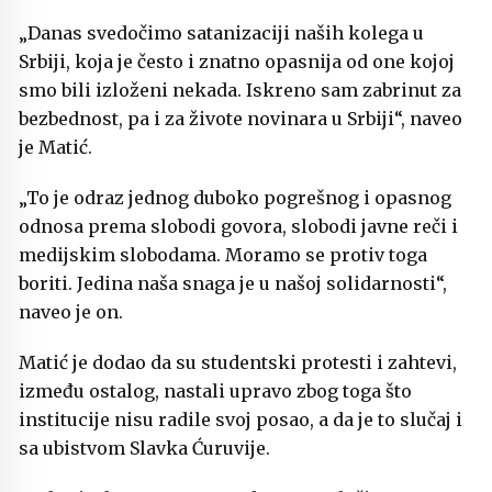
„Danas svedočimo satanizaciji naših kolega u
Srbiji, koja je često i znatno opasnija od one kojoj
smo bili izloženi nekada. Iskreno sam zabrinut za
bezbednost, pa i za živote novinara u Srbiji“, naveo
je Matić.
„To je odraz jednog duboko pogrešnog i opasnog
odnosa prema slobodi govora, slobodi javne reči i
medijskim slobodama. Moramo se protiv toga
boriti. Jedina naša snaga je u našoj solidarnosti“,
naveo je on.
Matić je dodao da su studentski protesti i zahtevi,
između ostalog, nastali upravo zbog toga što
institucije nisu radile svoj posao, a da je to slučaj i
sa ubistvom Slavka Ćuruvije.