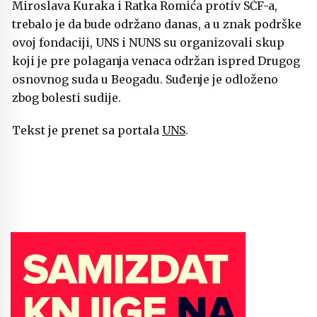
Miroslava Kuraka i Ratka Romića protiv SĆF-a,
trebalo je da bude održano danas, a u znak podrške
ovoj fondaciji, UNS i NUNS su organizovali skup
koji je pre polaganja venaca održan ispred Drugog
osnovnog suda u Beogadu. Suđenje je odloženo
zbog bolesti sudije.
Tekst je prenet sa portala
UNS
.