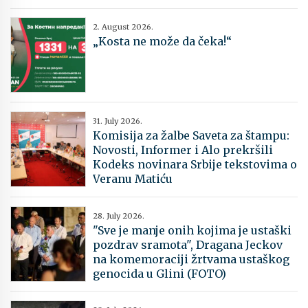
2. August 2026.
„Kosta ne može da čeka!“
31. July 2026.
Komisija za žalbe Saveta za štampu:
Novosti, Informer i Alo prekršili
Kodeks novinara Srbije tekstovima o
Veranu Matiću
28. July 2026.
"Sve je manje onih kojima je ustaški
pozdrav sramota", Dragana Jeckov
na komemoraciji žrtvama ustaškog
genocida u Glini (FOTO)