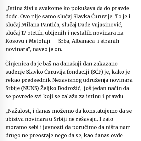
„Istina živi u svakome ko pokušava da do pravde
dođe. Ovo nije samo slučaj Slavka Ćuruvije. To je i
slučaj Milana Pantića, slučaj Dade Vujasinović,
slučaj 17 otetih, ubijenih i nestalih novinara na
Kosovu i Metohiji — Srba, Albanaca i stranih
novinara“, naveo je on.
Činjenica da je baš na današnji dan zakazano
suđenje Slavko Ćuruvija fondaciji (SĆF) je, kako je
rekao predsednik Nezavisnog udruženja novinara
Srbije (NUNS) Željko Bodrožić, još jedan način da
se povrede svi koji se zalažu za istinu i pravdu.
„Nažalost, i danas možemo da konstatujemo da se
ubistva novinara u Srbiji ne rešavaju. I zato
moramo sebi i javnosti da poručimo da ništa nam
drugo ne preostaje nego da se, kao danas ovde