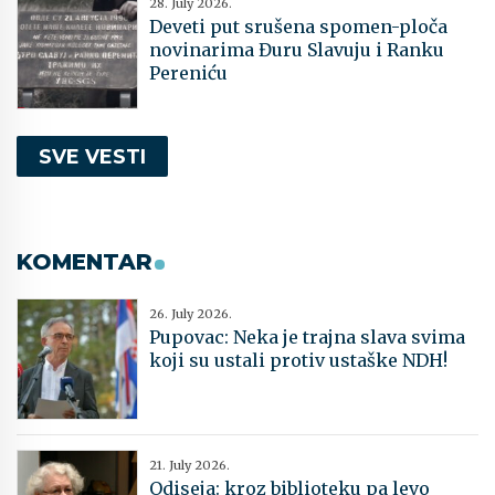
28. July 2026.
Deveti put srušena spomen-ploča
novinarima Đuru Slavuju i Ranku
Pereniću
SVE VESTI
KOMENTAR
26. July 2026.
Pupovac: Neka je trajna slava svima
koji su ustali protiv ustaške NDH!
21. July 2026.
Odiseja: kroz biblioteku pa levo