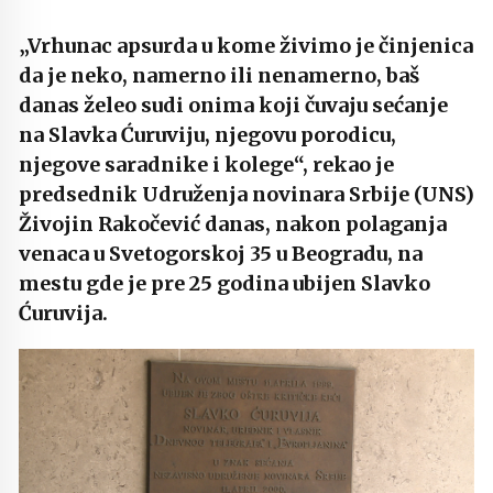
„Vrhunac apsurda u kome živimo je činjenica
da je neko, namerno ili nenamerno, baš
danas želeo sudi onima koji čuvaju sećanje
na Slavka Ćuruviju, njegovu porodicu,
njegove saradnike i kolege“, rekao je
predsednik Udruženja novinara Srbije (UNS)
Živojin Rakočević danas, nakon polaganja
venaca u Svetogorskoj 35 u Beogradu, na
mestu gde je pre 25 godina ubijen Slavko
Ćuruvija.