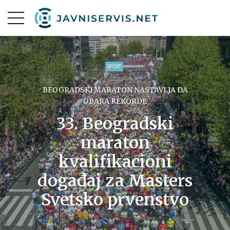
SPORT
BEOGRADSKI MARATON NASTAVLJA DA
OBARA REKORDE
33. Beogradski
maraton
kvalifikacioni
događaj za Masters
Svetsko prvenstvo