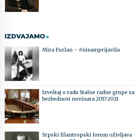
IZDVAJAMO
Mira Furlan – #nisamprijavila
Izveštaj o radu Stalne radne grupe za
bezbednost novinara 2017-2021
Srpski filantropski forum oživljava