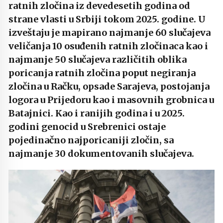
ratnih zločina iz devedesetih godina od
strane vlasti u Srbiji tokom 2025. godine. U
izveštaju je mapirano najmanje 60 slučajeva
veličanja 10 osuđenih ratnih zločinaca kao i
najmanje 50 slučajeva različitih oblika
poricanja ratnih zločina poput negiranja
zločina u Račku, opsade Sarajeva, postojanja
logora u Prijedoru kao i masovnih grobnica u
Batajnici. Kao i ranijih godina i u 2025.
godini genocid u Srebrenici ostaje
pojedinačno najporicaniji zločin, sa
najmanje 30 dokumentovanih slučajeva.