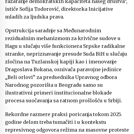
razaranje demokratskih kapaciteta našeg društva”,
ističe Sofija Todorović, direktorka Inicijative
mladih za ljudska prava.
Opstrukcija saradnje sa Međunarodnim
rezidualnim mehanizmom za krivične sudove u
Hagu u slučaju više funkcionera Srpske radikalne
stranke, nepriznavanje presude Suda BiH u slučaju
zločina na Tuzlanskoj kapiji kao i imenovanje
Dragoslava Bokana, osnivača paravojne jedinice
„Beli orlovi” za predsednika Upravnog odbora
Narodnog pozorišta u Beogradu samo su
ilustrativni primeri institucionalne blokade
procesa suočavanja sa ratnom prošlošću u Srbiji.
Rekordne razmere praksi poricanja tokom 2025.
godine delom treba tumačiti i u kontekstu
represivnog odgovora režima na masovne proteste