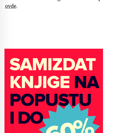
ovde
.