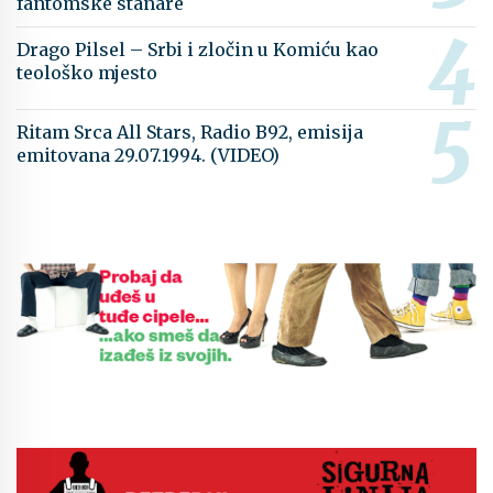
fantomske stanare
Drago Pilsel – Srbi i zločin u Komiću kao
teološko mjesto
Ritam Srca All Stars, Radio B92, emisija
emitovana 29.07.1994. (VIDEO)