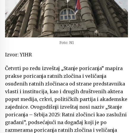
Foto: N1
Izvor: YIHR
Četvrti po redu izveštaj „Stanje poricanja” mapira
prakse poricanja ratnih zločina i veličanja
osuđenih ratnih zločinaca od strane predstavnika
vlasti i institucija, kao i drugih društvenih aktera
poput medija, crkvi, političkih partija i akademske
zajednice. Ovogodišnji izveštaj nosi naziv „Stanje
poricanja – Srbija 2025: Ratni zločinci kao zaslužni
građani”, podsećajući na događaj koji je po
razmerama poricanja ratnih zločina i veličanja