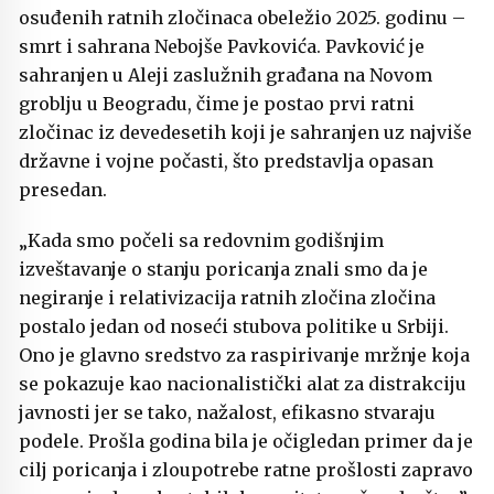
osuđenih ratnih zločinaca obeležio 2025. godinu –
smrt i sahrana Nebojše Pavkovića. Pavković je
sahranjen u Aleji zaslužnih građana na Novom
groblju u Beogradu, čime je postao prvi ratni
zločinac iz devedesetih koji je sahranjen uz najviše
državne i vojne počasti, što predstavlja opasan
presedan.
„Kada smo počeli sa redovnim godišnjim
izveštavanje o stanju poricanja znali smo da je
negiranje i relativizacija ratnih zločina zločina
postalo jedan od noseći stubova politike u Srbiji.
Ono je glavno sredstvo za raspirivanje mržnje koja
se pokazuje kao nacionalistički alat za distrakciju
javnosti jer se tako, nažalost, efikasno stvaraju
podele. Prošla godina bila je očigledan primer da je
cilj poricanja i zloupotrebe ratne prošlosti zapravo