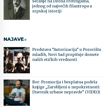
sećanje na Džona Frotingama,
jednog od najvećih filantropa u
srpskoj istoriji
NAJAVE
Predstava “Autorizacija” u Pozorištu
mladih, Novi Sad propituje domete
naših etičkih vrednosti
Bor: Promocija i besplatna podela
knjige „Zarobljeni u nepokretnosti:
Dnevnik urbane nepravde” (VIDEO)