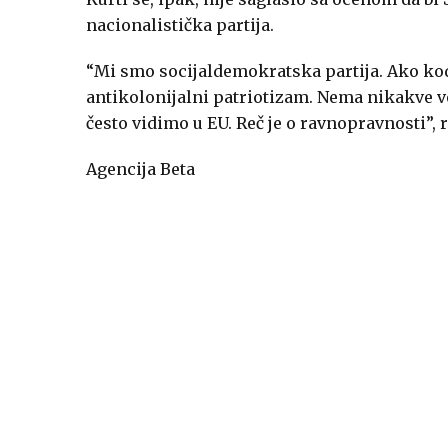
nacionalistička partija.
“Mi smo socijaldemokratska partija. Ako kod 
antikolonijalni patriotizam. Nema nikakve
često vidimo u EU. Reč je o ravnopravnosti”, 
Agencija Beta