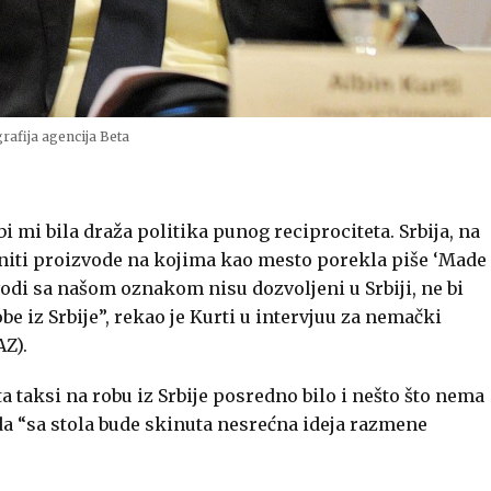
rafija agencija Beta
bi mi bila draža politika punog reciprociteta. Srbija, na
 niti proizvode na kojima kao mesto porekla piše ‘Made
vodi sa našom oznakom nisu dozvoljeni u Srbiji, ne bi
be iz Srbije”, rekao je Kurti u intervjuu za nemački
AZ).
ta taksi na robu iz Srbije posredno bilo i nešto što nema
da “sa stola bude skinuta nesrećna ideja razmene