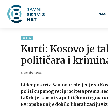
NAS
POLITIKA
Kurti: Kosovo je t
političara i krimin
8. October 2019.
Lider pokreta Samoopredeljenje sa Kosov
politiku punog reciprociteta prema Beo
iz Srbije, kao ni sa političkom trgovi
Evropske unije dobilo liberalizaciju vi