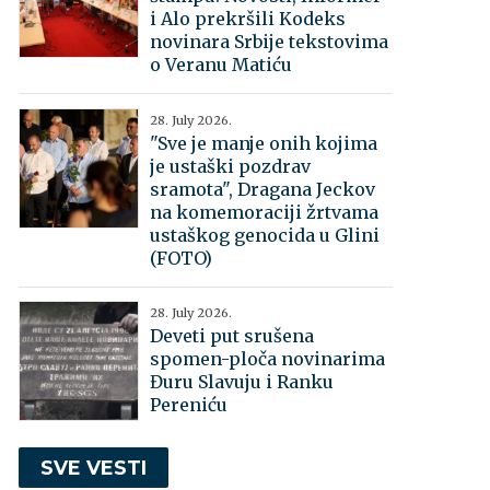
i Alo prekršili Kodeks
novinara Srbije tekstovima
o Veranu Matiću
28. July 2026.
"Sve je manje onih kojima
je ustaški pozdrav
sramota", Dragana Jeckov
na komemoraciji žrtvama
ustaškog genocida u Glini
(FOTO)
28. July 2026.
Deveti put srušena
spomen-ploča novinarima
Đuru Slavuju i Ranku
Pereniću
SVE VESTI