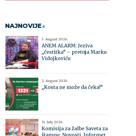
NAJNOVIJE
3. August 2026.
ANEM ALARM: Jeziva
„čestitka“ – pretnja Marku
Vidojkoviću
2. August 2026.
„Kosta ne može da čeka!“
31. July 2026.
Komisija za žalbe Saveta za
štampu: Novosti, Informer