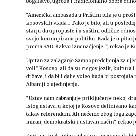
bogatstvo, ugroze i tradicionalno dobre odno
“Američka ambasada u Prištini bila je u pro
kosovskih vlada… Tako je bilo, ali u poslednj
stanju da upropaste i u suštini odlične odno
svoju korumpiranu politiku. Kada je u pitanj
prema SAD. Kakvo iznenadjenje…”, rekao je Ku
Upitan za zalaganje Samoopredeljenja za ujedi
voli” Kosovo, ali da su njegov jezik, kultura i
države, i da bi i dalje voleo kada bi postoj
Albaniji o ujedinjenju.
“Ustav nam zabranjuje priključenje nekoj dr
istog ustava, u kojoj je Kosovo definisano k
takav referendum. Ali nećemo zbog toga zapo
miran, demokratski i ustavan način”, rekao je
Kurti se, ipak, nije saglasio sa ocenom da b