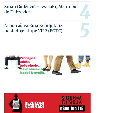
Sinan Gudžević – Iwasaki, Majin put
do Dubravke
Neustrašiva Ema Kobiljski iz
poslednje klupe VII-2 (FOTO)