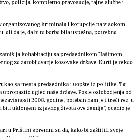
tvo, policija, kompletno pravosudje, tajne službe i
tiv organizovanog kriminala i korupcije na visokom
 ali da je, da bi ta borba bila uspešna, potrebna
, zamišlja kohabitaciju sa predsednikom Hašimom
rnog za zarobljavanje kosovske države, Kurti je rekao
vukao sa mesta predsednika i uopšte iz politike. Taj
a upropastio ugled naše države. Posle oslobodjenja od
ezavisnosti 2008. godine, poteban nam je i treći rez, u
biti uklonjeni iz javnog života ove zemlje”, ocenio je
 u Prištini spremni su da, kako bi zaštitili svoje