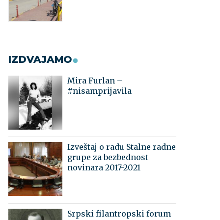
IZDVAJAMO
Mira Furlan –
#nisamprijavila
Izveštaj o radu Stalne radne
grupe za bezbednost
novinara 2017-2021
Srpski filantropski forum