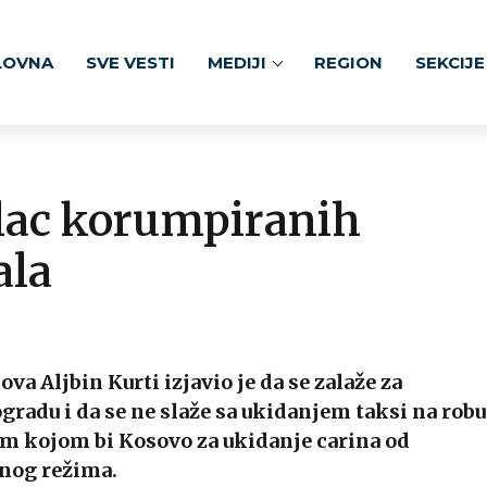
LOVNA
SVE VESTI
MEDIJI
REGION
SEKCIJE
alac korumpiranih
ala
a Aljbin Kurti izjavio je da se zalaže za
gradu i da se ne slaže sa ukidanjem taksi na robu
nom kojom bi Kosovo za ukidanje carina od
znog režima.