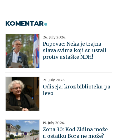
KOMENTAR
26. July 2026.
Pupovac: Neka je trajna
slava svima koji su ustali
protiv ustaške NDH!
21. July 2026.
Odiseja: kroz biblioteku pa
levo
19. July 2026.
Zona 30: Kod Ziđina može
u ostatku Bora ne može?