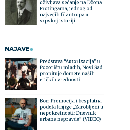
oživljava sećanje na Džona
Frotingama, jednog od
najvećih filantropa u
srpskoj istoriji
NAJAVE
Predstava “Autorizacija” u
Pozorištu mladih, Novi Sad
propituje domete naših
etičkih vrednosti
Bor: Promocija i besplatna
podela knjige „Zarobljeni u
nepokretnosti: Dnevnik
urbane nepravde” (VIDEO)