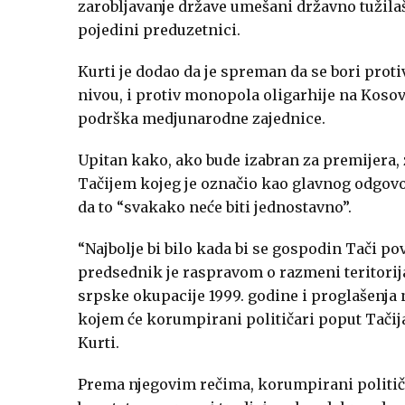
zarobljavanje države umešani državno tužilaš
pojedini preduzetnici.
Kurti je dodao da je spreman da se bori pro
nivou, i protiv monopola oligarhije na Kosovu,
podrška medjunarodne zajednice.
Upitan kako, ako bude izabran za premijera
Tačijem kojeg je označio kao glavnog odgovo
da to “svakako neće biti jednostavno”.
“Najbolje bi bilo kada bi se gospodin Tači po
predsednik je raspravom o razmeni teritorij
srpske okupacije 1999. godine i proglašenja n
kojem će korumpirani političari poput Tačija 
Kurti.
Prema njegovim rečima, korumpirani političari