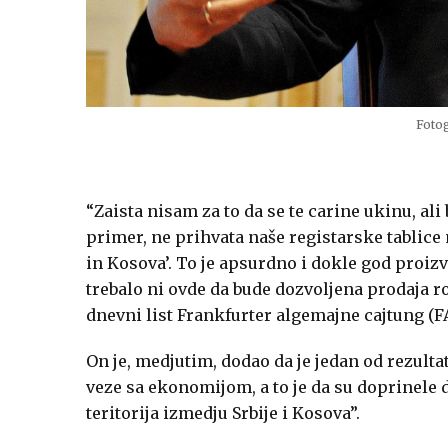
Fotog
“Zaista nisam za to da se te carine ukinu, ali 
primer, ne prihvata naše registarske tablice
in Kosova’. To je apsurdno i dokle god proiz
trebalo ni ovde da bude dozvoljena prodaja ro
dnevni list Frankfurter algemajne cajtung (F
On je, medjutim, dodao da je jedan od rezulta
veze sa ekonomijom, a to je da su doprinele 
teritorija izmedju Srbije i Kosova”.