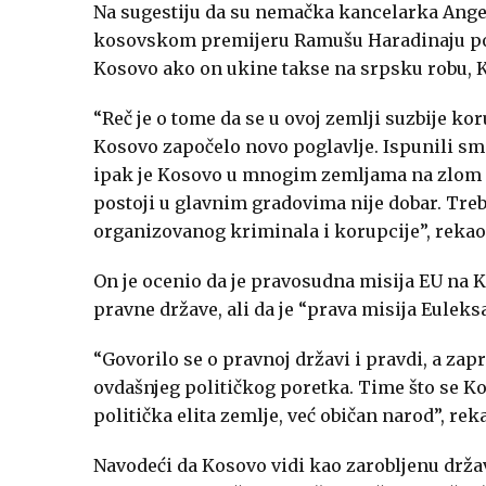
Na sugestiju da su nemačka kancelarka Ang
kosovskom premijeru Ramušu Haradinaju pon
Kosovo ako on ukine takse na srpsku robu, Kur
“Reč je o tome da se u ovoj zemlji suzbije ko
Kosovo započelo novo poglavlje. Ispunili sm
ipak je Kosovo u mnogim zemljama na zlom gl
postoji u glavnim gradovima nije dobar. Tre
organizovanog kriminala i korupcije”, rekao 
On je ocenio da je pravosudna misija EU na K
pravne države, ali da je “prava misija Euleks
“Govorilo se o pravnoj državi i pravdi, a zap
ovdašnjeg političkog poretka. Time što se Ko
politička elita zemlje, već običan narod”, reka
Navodeći da Kosovo vidi kao zarobljenu držav