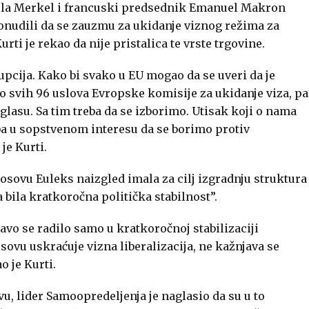
ela Merkel i francuski predsednik Emanuel Makron
udili da se zauzmu za ukidanje viznog režima za
ti je rekao da nije pristalica te vrste trgovine.
rupcija. Kako bi svako u EU mogao da se uveri da je
o svih 96 uslova Evropske komisije za ukidanje viza, pa
asu. Sa tim treba da se izborimo. Utisak koji o nama
ba u sopstvenom interesu da se borimo protiv
je Kurti.
osovu Euleks naizgled imala za cilj izgradnju struktura
a bila kratkoročna politička stabilnost”.
ravo se radilo samo u kratkoročnoj stabilizaciji
sovu uskraćuje vizna liberalizacija, ne kažnjava se
o je Kurti.
u, lider Samoopredeljenja je naglasio da su u to