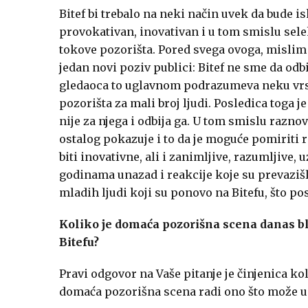
Bitef bi trebalo na neki način uvek da bude i
provokativan, inovativan i u tom smislu sele
tokove pozorišta. Pored svega ovoga, mislim 
jedan novi poziv publici: Bitef ne sme da odbi
gledaoca to uglavnom podrazumeva neku vrst
pozorišta za mali broj ljudi. Posledica toga j
nije za njega i odbija ga. U tom smislu razn
ostalog pokazuje i to da je moguće pomiriti
biti inovativne, ali i zanimljive, razumljive
godinama unazad i reakcije koje su prevazišl
mladih ljudi koji su ponovo na Bitefu, što po
Koliko je domaća pozorišna scena danas bli
Bitefu?
Pravi odgovor na Vaše pitanje je činjenica ko
domaća pozorišna scena radi ono što može u