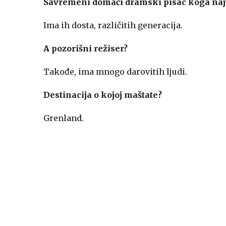
Savremeni domaći dramski pisac koga najv
Ima ih dosta, različitih generacija.
A pozorišni režiser?
Takođe, ima mnogo darovitih ljudi.
Destinacija o kojoj maštate?
Grenland.