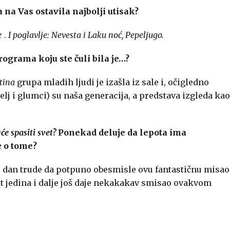
 na Vas ostavila najbolji utisak?
₋ I poglavlje: Nevesta i Laku noć, Pepeljugo.
ograma koju ste čuli bila je…?
tina
grupa mladih ljudi je izašla iz sale i, očigledno
elj i glumci) su naša generacija, a predstava izgleda kao
će spasiti svet?
Ponekad deluje da lepota ima
e o tome?
 u dan trude da potpuno obesmisle ovu fantastičnu misao
 jedina i dalje još daje nekakakav smisao ovakvom