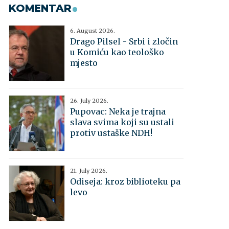
KOMENTAR
6. August 2026.
Drago Pilsel - Srbi i zločin
u Komiću kao teološko
mjesto
26. July 2026.
Pupovac: Neka je trajna
slava svima koji su ustali
protiv ustaške NDH!
21. July 2026.
Odiseja: kroz biblioteku pa
levo