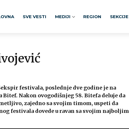
LOVNA
SVE VESTI
MEDIJI
REGION
SEKCIJE
ivojević
Šekspir festivala, poslednje dve godine je na
 Bitef. Nakon ovogodišnjeg 58. Bitefa deluje da
ametljivo, zajedno sa svojim timom, uspeti da
nog festivala dovede u ravan sa svojim najboljim