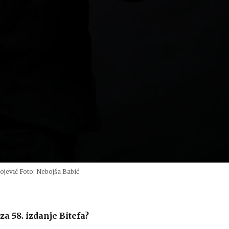
vojević Foto: Nebojša Babić
za 58. izdanje Bitefa?