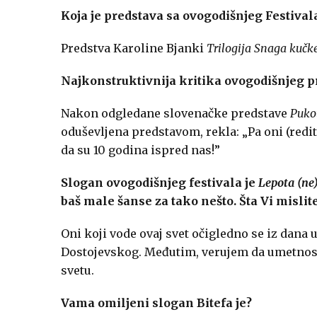
Koja je predstava sa ovogodišnjeg Festivala
Predstva Karoline Bjanki
Trilogija Snaga kučke 
Najkonstruktivnija kritika ovogodišnjeg pr
Nakon odgledane slovenačke predstave
Puko
oduševljena predstavom, rekla: „Pa oni (redit
da su 10 godina ispred nas!”
Slogan ovogodišnjeg festivala je
Lepota (ne)
baš male šanse za tako nešto. Šta Vi mislit
Oni koji vode ovaj svet očigledno se iz dana
Dostojevskog. Međutim, verujem da umetnost
svetu.
Vama omiljeni slogan Bitefa je?