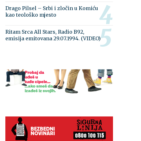
Drago Pilsel – Srbi i zločin u Komiću
kao teološko mjesto
Ritam Srca All Stars, Radio B92,
emisija emitovana 29.07.1994. (VIDEO)