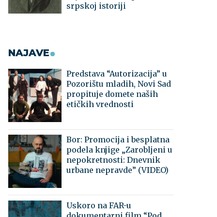
srpskoj istoriji
NAJAVE
Predstava “Autorizacija” u
Pozorištu mladih, Novi Sad
propituje domete naših
etičkih vrednosti
Bor: Promocija i besplatna
podela knjige „Zarobljeni u
nepokretnosti: Dnevnik
urbane nepravde” (VIDEO)
Uskoro na FAR-u
dokumentarni film “Pod