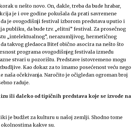
skorak u nešto novo. On, dakle, treba da bude hrabar,
kcija je i ove godine pokušala da prati savremene
da je ovogodišnji festival izborom predstava uputio i
ja publiku, da bude tzv. „elitni” festival. Za prosečnog
u „intelektualnog”, nerazumljivog, hermetičnog
e da takvog gledaoca Bitef obično asocira na nešto što
ovrsnost programa ovogodišnjeg festivala između
 razne stvari u pozorištu. Predstave istovremeno mogu
, uzbudljive. Kao dokaz za to imamo posećenost veću nego
e naša očekivanja. Naročito je očigledan ogroman broj
sebno raduje.
zu ili daleko od tipičnih predstava koje se izvode na
liki je budžet za kulturu u našoj zemlji. Shodno tome
 okolnostima kakve su.