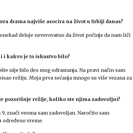
ova drama najviše asocira na život u Srbiji danas?
 ponekad deluje neverovatno da život počinje da nam liči
 i kakvo je to iskustvo bilo?
te nije bilo deo mog odrastanja. Na pravi način sam
isao režiju. Moja prva sećanja mnogo su više vezana za
 pozorišnje režije, koliko ste njima zadovoljni?
ih 9, znači veoma sam zadovoljan. Naročito sam
u određeno vreme.