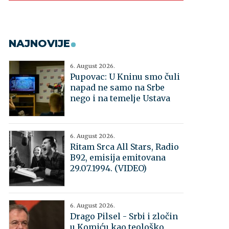
NAJNOVIJE
6. August 2026.
Pupovac: U Kninu smo čuli
napad ne samo na Srbe
nego i na temelje Ustava
6. August 2026.
Ritam Srca All Stars, Radio
B92, emisija emitovana
29.07.1994. (VIDEO)
6. August 2026.
Drago Pilsel - Srbi i zločin
u Komiću kao teološko