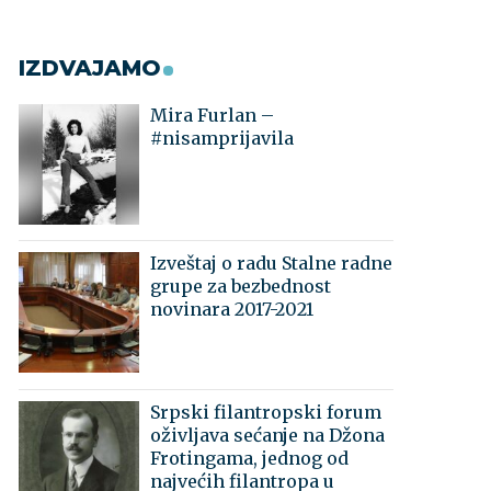
IZDVAJAMO
Mira Furlan –
#nisamprijavila
Izveštaj o radu Stalne radne
grupe za bezbednost
novinara 2017-2021
Srpski filantropski forum
oživljava sećanje na Džona
Frotingama, jednog od
najvećih filantropa u