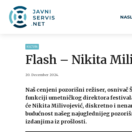
NAS
KULTURA
Flash – Nikita Mil
20. December 2024.
Naš cenjeni pozorišni režiser, osnivač 
funkciji umetničkog direktora festivala
će Nikita Milivojević, diskretno i nen
budućnost našeg najuglednijeg pozoriš
izdanjima iz prošlosti.