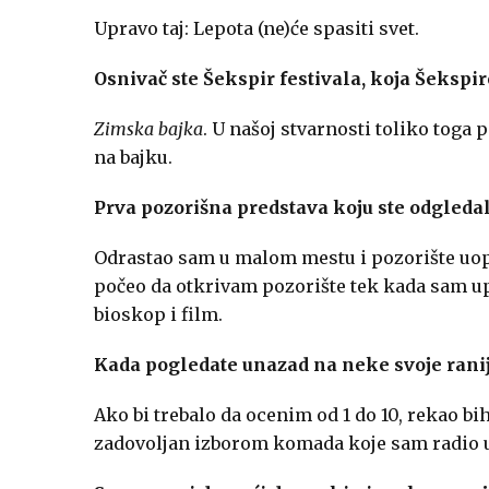
Upravo taj: Lepota (ne)će spasiti svet.
Osnivač ste Šekspir festivala, koja Šekspir
Zimska bajka
. U našoj stvarnosti toliko toga
na bajku.
Prva pozorišna predstava koju ste odgledali
Odrastao sam u malom mestu i pozorište uopš
počeo da otkrivam pozorište tek kada sam up
bioskop i film.
Kada pogledate unazad na neke svoje ranije
Ako bi trebalo da ocenim od 1 do 10, rekao b
zadovoljan izborom komada koje sam radio 