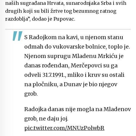
naših sugrađana Hrvata, sunarodnjaka Srba i svih
drugih koji su bili žrtve tog bezumnog ratnog
razdoblja”, dodao je Pupovac.
S Radojkom na kavi, u njenom stanu
odmah do vukovarske bolnice, toplo je.
Njenom suprugu Mladenu Mrkiću je
danas rođendan, Merčepovci su ga
odveli 31.7.1991., mliko i kruv su ostali
na pločniku, a Dunav je bio njegov
grob.
Radojka danas nije mogla na Mladenov
grob, ne daju joj.
pic.twitter.com/MNUzPolwbR