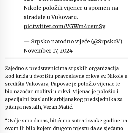
Nikole položili vijence u spomen na
stradale u Vukovaru.
pic.twitter.com/VGWm4usmSy
— Srpsko narodno vijeće (@SrpskoV)
November 17, 2024
Zajedno s predstavnicima srpskih organizacija
kod križa u dvorištu pravoslavne crkve sv. Nikole u
središtu Vukovara, Pupovac je položio vijenac te
bio nazočan molitvi u crkvi. Vijenac je položio i
specijalni izaslanik srbijanskog predsjednika za
pitanja nestalh, Veran Matić.
“Ovdje smo danas, bit ćemo sutra i svake godine na
ovom ili bilo kojem drugom mjestu da se sjećamo