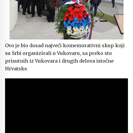
Ovo je bio dosad najveći komemorativni skup koji
su Srbi organizirali u Vukovaru, sa preko sto
prisutnih iz Vukovara i drugih delova istočne
Hrvatske.