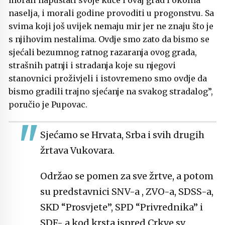
morali napuštati svoje kuće i ovaj grad i okolna
naselja, i morali godine provoditi u progonstvu. Sa
svima koji još uvijek nemaju mir jer ne znaju što je
s njihovim nestalima. Ovdje smo zato da bismo se
sjećali bezumnog ratnog razaranja ovog grada,
strašnih patnji i stradanja koje su njegovi
stanovnici proživjeli i istovremeno smo ovdje da
bismo gradili trajno sjećanje na svakog stradalog”,
poručio je Pupovac.
Sjećamo se Hrvata, Srba i svih drugih
žrtava Vukovara.
Održao se pomen za sve žrtve, a potom
su predstavnici SNV-a , ZVO-a, SDSS-a,
SKD “Prosvjete”, SPD “Privrednika” i
SDF- a kod krsta ispred Crkve sv.