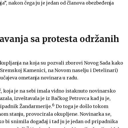
nja”, nakon čega ju je jedan od članova obezbeđenja
vanja sa protesta održanih
kupljanja na koja su pozvali zborovi Novog Sada kako
(u Sremskoj Kamenici, na Novom naselju i Detelinari)
lučajeva ometanja novinara u radu.
, koja je na sebi imala vidno istaknuto novinarsko
azala, izveštavala je iz Bačkog Petrovca kad ju je,
6
pripadnik Žandarmerije.
Do toga je došlo tokom
nom stanju, provocirala okupljene. Novinarka se,
o bi snimila događaj i tad ju je jedan od pripadnika