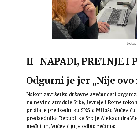
Foto:
II NAPADI, PRETNJE I 
Odgurni je jer „Nije ovo
Nakon završetka državne svečanosti organiz
na nevino stradale Srbe, Jevreje i Rome tok
prišla je predsedniku SNS-a Milošu Vučeviću,
predsednika Republike Srbije Aleksandra Vuči
međutim, Vučević ju je odbio rečima: