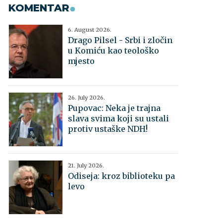
KOMENTAR
6. August 2026.
Drago Pilsel - Srbi i zločin
u Komiću kao teološko
mjesto
26. July 2026.
Pupovac: Neka je trajna
slava svima koji su ustali
protiv ustaške NDH!
21. July 2026.
Odiseja: kroz biblioteku pa
levo