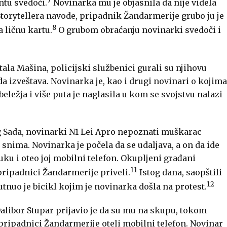
7
ntu svedoči.
Novinarka mu je objasnila da nije videla
Storytellera navode, pripadnik Žandarmerije grubo ju je
8
 ličnu kartu.
O grubom obraćanju novinarki svedoči i
tala Mašina, policijski službenici gurali su njihovu
da izveštava. Novinarka je, kao i drugi novinari o kojima
eležja i više puta je naglasila u kom se svojstvu nalazi
og Sada, novinarki N1 Lei Apro nepoznati muškarac
o snima. Novinarka je počela da se udaljava, a on da ide
uku i oteo joj mobilni telefon. Okupljeni građani
11
pripadnici Žandarmerije priveli.
Istog dana, saopštili
12
tnuo je bicikl kojim je novinarka došla na protest.
alibor Stupar prijavio je da su mu na skupu, tokom
pripadnici Žandarmerije oteli mobilni telefon. Novinar