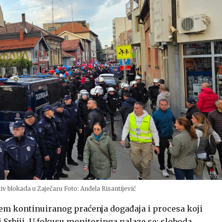
iv blokada u Zaječaru Foto: Anđela Risantijević
jem kontinuiranog praćenja događaja i procesa koji
i Srbiji. U fokusu monitoringa nalaze se: sloboda