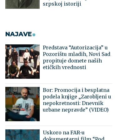
srpskoj istoriji
NAJAVE
Predstava “Autorizacija” u
Pozorištu mladih, Novi Sad
propituje domete naših
etičkih vrednosti
Bor: Promocija i besplatna
podela knjige „Zarobljeni u
nepokretnosti: Dnevnik
urbane nepravde” (VIDEO)
Uskoro na FAR-u
dokumentarni film “Pod