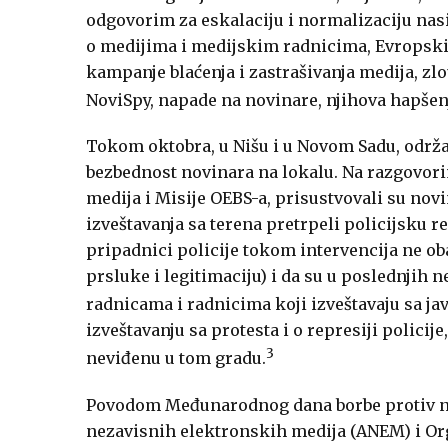
odgovorim za eskalaciju i normalizaciju nasil
o medijima i medijskim radnicima, Evropski 
kampanje blaćenja i zastrašivanja medija, zlo
NoviSpy, napade na novinare, njihova hapšenja
Tokom oktobra, u Nišu i u Novom Sadu, održa
bezbednost novinara na lokalu. Na razgovori
medija i Misije OEBS-a, prisustvovali su nov
izveštavanja sa terena pretrpeli policijsku 
pripadnici policije tokom intervencija ne ob
prsluke i legitimaciju) i da su u poslednji
radnicama i radnicima koji izveštavaju sa ja
izveštavanju sa protesta i o represiji policij
3
neviđenu u tom gradu.
Povodom Međunarodnog dana borbe protiv nek
nezavisnih elektronskih medija (ANEM) i Org