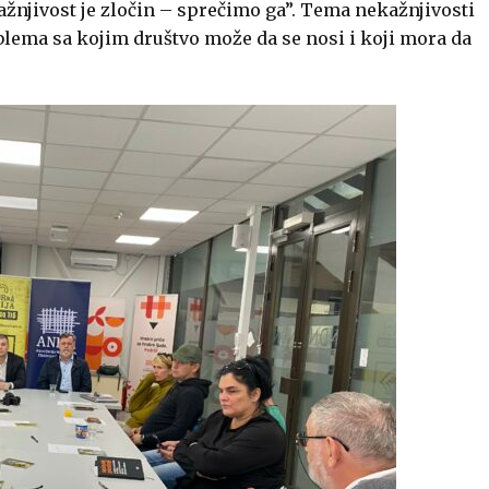
njivost je zločin – sprečimo ga”. Tema nekažnjivosti
blema sa kojim društvo može da se nosi i koji mora da