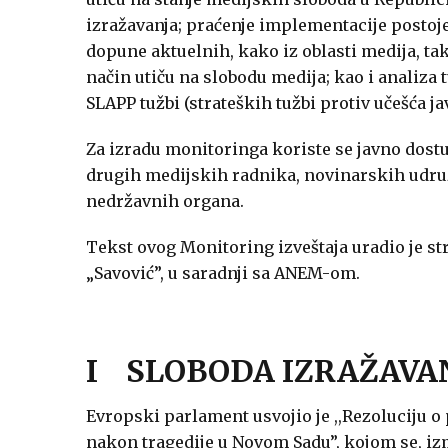
izražavanja; praćenje implementacije postoje
dopune aktuelnih, kako iz oblasti medija, tako
način utiču na slobodu medija; kao i analiza 
SLAPP tužbi (strateških tužbi protiv učešća
Za izradu monitoringa koriste se javno dostu
drugih medijskih radnika, novinarskih udruže
nedržavnih organa.
Tekst ovog Monitoring izveštaja uradio je s
„Savović”, u saradnji sa ANEM-om.
I SLOBODA IZRAŽAVA
Evropski parlament usvojio je ,,Rezoluciju o p
nakon tragedije u Novom Sadu”, kojom se, izm