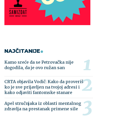
NAJČITANIJE
Kamo sreće da se Petrovačka nije
dogodila, da je ovo ružan san
CRTA objavila Vodič: Kako da proveriš
ko je sve prijavljen na tvojoj adresi i
kako odjaviti fantomske stanare
Apel stručnjaka iz oblasti mentalnog
zdravlja na prestanak primene sile