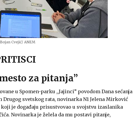
 Bojan Cvejić/ ANEM
PRITISCI
 mesto za pitanja”
ovane u Spomen-parku ,,Jajinci” povodom Dana sećanja
om Drugog svetskog rata, novinarka N1 Jelena Mirković
 koji je događaju prisustvovao u svojstvu izaslanika
ća. Novinarka je želela da mu postavi pitanje,