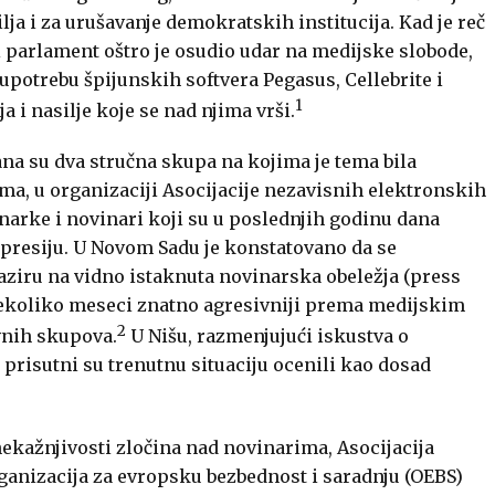
ja i za urušavanje demokratskih institucija. Kad je reč
parlament oštro je osudio udar na medijske slobode,
upotrebu špijunskih softvera Pegasus, Cellebrite i
1
 i nasilje koje se nad njima vrši.
na su dva stručna skupa na kojima je tema bila
ma, u organizaciji Asocijacije nezavisnih elektronskih
inarke i novinari koji su u poslednjih godinu dana
represiju. U Novom Sadu je konstatovano da se
aziru na vidno istaknuta novinarska obeležja (press
h nekoliko meseci znatno agresivniji prema medijskim
2
vnih skupova.
U Nišu, razmenjujući iskustva o
e, prisutni su trenutnu situaciju ocenili kao dosad
ažnjivosti zločina nad novinarima, Asocijacija
anizacija za evropsku bezbednost i saradnju (OEBS)