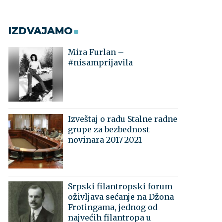
IZDVAJAMO
Mira Furlan –
#nisamprijavila
Izveštaj o radu Stalne radne
grupe za bezbednost
novinara 2017-2021
Srpski filantropski forum
oživljava sećanje na Džona
Frotingama, jednog od
najvećih filantropa u