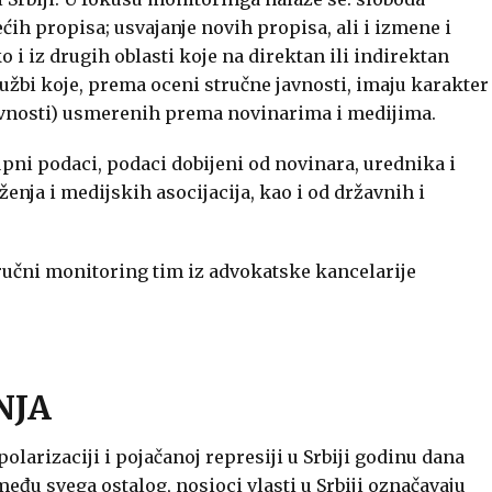
ćih propisa; usvajanje novih propisa, ali i izmene i
 i iz drugih oblasti koje na direktan ili indirektan
tužbi koje, prema oceni stručne javnosti, imaju karakter
 javnosti) usmerenih prema novinarima i medijima.
pni podaci, podaci dobijeni od novinara, urednika i
nja i medijskih asocijacija, kao i od državnih i
tručni monitoring tim iz advokatske kancelarije
NJA
olarizaciji i pojačanoj represiji u Srbiji godinu dana
eđu svega ostalog, nosioci vlasti u Srbiji označavaju