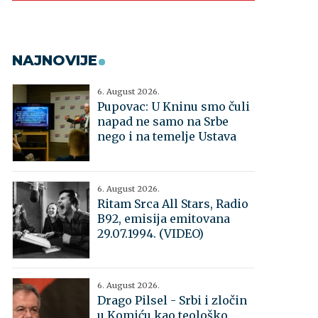
NAJNOVIJE
6. August 2026.
Pupovac: U Kninu smo čuli
napad ne samo na Srbe
nego i na temelje Ustava
6. August 2026.
Ritam Srca All Stars, Radio
B92, emisija emitovana
29.07.1994. (VIDEO)
6. August 2026.
Drago Pilsel - Srbi i zločin
u Komiću kao teološko