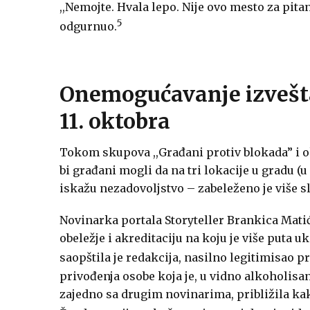
,,Nemojte. Hvala lepo. Nije ovo mesto za pita
5
odgurnuo.
Onemogućavanje izvešta
11. oktobra
Tokom skupova ,,Građani protiv blokada” i o
bi građani mogli da na tri lokacije u gradu 
iskažu nezadovoljstvo – zabeleženo je više s
Novinarka portala Storyteller Brankica Matić
obeležje i akreditaciju na koju je više puta uk
saopštila je redakcija, nasilno legitimisao 
privođenja osobe koja je, u vidno alkoholisa
zajedno sa drugim novinarima, približila kak