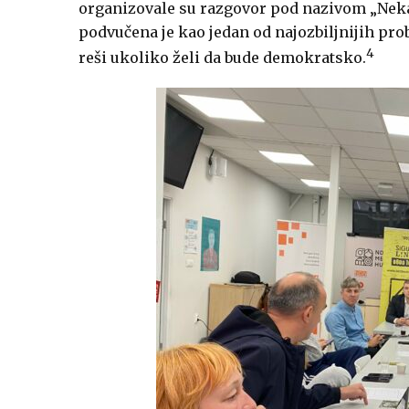
organizovale su razgovor pod nazivom „Nekaž
podvučena je kao jedan od najozbiljnijih pro
4
reši ukoliko želi da bude demokratsko.