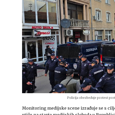
Policija obezbeđuje protest prot
Monitoring medijske scene izrađuje se s cil
utiču na stanje medijskih sloboda u Republic