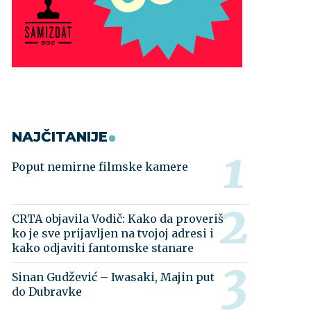
NAJČITANIJE
Poput nemirne filmske kamere
CRTA objavila Vodič: Kako da proveriš
ko je sve prijavljen na tvojoj adresi i
kako odjaviti fantomske stanare
Sinan Gudžević – Iwasaki, Majin put
do Dubravke