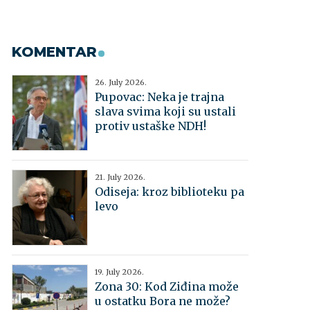
KOMENTAR
26. July 2026.
Pupovac: Neka je trajna
slava svima koji su ustali
protiv ustaške NDH!
21. July 2026.
Odiseja: kroz biblioteku pa
levo
19. July 2026.
Zona 30: Kod Ziđina može
u ostatku Bora ne može?