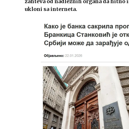
zahteva od nadležnih organa da hitno ist
ukloni sa interneta.