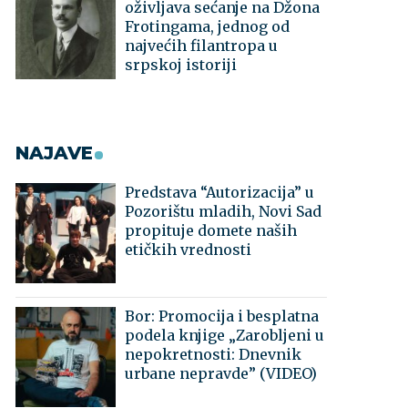
oživljava sećanje na Džona
Frotingama, jednog od
najvećih filantropa u
srpskoj istoriji
NAJAVE
Predstava “Autorizacija” u
Pozorištu mladih, Novi Sad
propituje domete naših
etičkih vrednosti
Bor: Promocija i besplatna
podela knjige „Zarobljeni u
nepokretnosti: Dnevnik
urbane nepravde” (VIDEO)