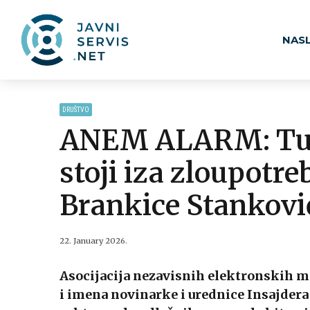
NAS
DRUŠTVO
ANEM ALARM: Tužil
stoji iza zloupotre
Brankice Stankovi
22. January 2026.
Asocijacija nezavisnih elektronskih me
i imena novinarke i urednice Insajdera