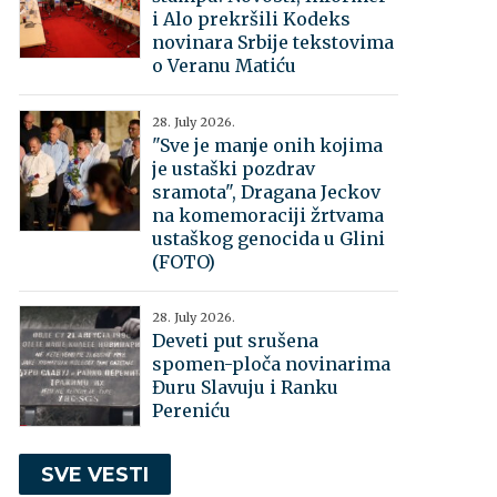
i Alo prekršili Kodeks
novinara Srbije tekstovima
o Veranu Matiću
28. July 2026.
"Sve je manje onih kojima
je ustaški pozdrav
sramota", Dragana Jeckov
na komemoraciji žrtvama
ustaškog genocida u Glini
(FOTO)
28. July 2026.
Deveti put srušena
spomen-ploča novinarima
Đuru Slavuju i Ranku
Pereniću
SVE VESTI