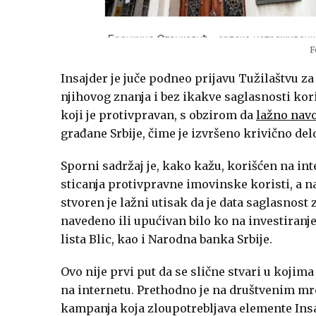
F
Insajder je juče podneo prijavu Tužilaštvu za
njihovog znanja i bez ikakve saglasnosti koris
koji je protivpravan, s obzirom da
lažno navo
građane Srbije, čime je izvršeno krivično de
Sporni sadržaj je, kako kažu, korišćen na inte
sticanja protivpravne imovinske koristi, a 
stvoren je lažni utisak da je data saglasnost z
navedeno ili upućivan bilo ko na investiranje
lista Blic, kao i Narodna banka Srbije.
Ovo nije prvi put da se slične stvari u kojim
na internetu. Prethodno je na društvenim m
kampanja koja zloupotrebljava elemente Insaj