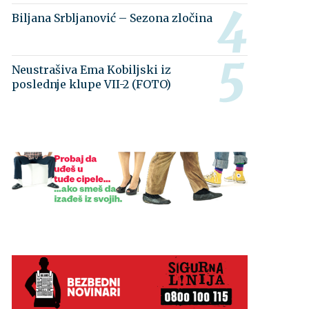
Biljana Srbljanović – Sezona zločina
Neustrašiva Ema Kobiljski iz
poslednje klupe VII-2 (FOTO)