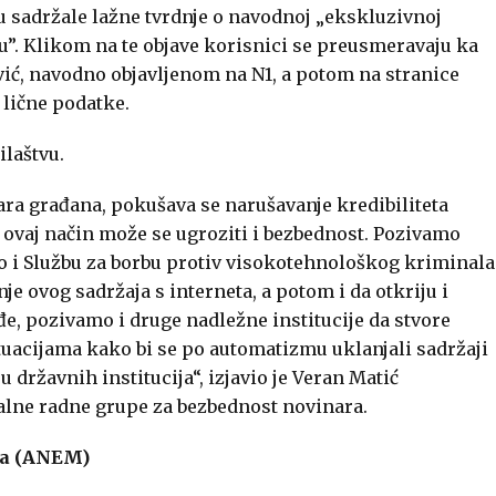
su sadržale lažne tvrdnje o navodnoj „ekskluzivnoj
ju”. Klikom na te objave korisnici se preusmeravaju ka
ić, navodno objavljenom na N1, a potom na stranice
 lične podatke.
ilaštvu.
ra građana, pokušava se narušavanje kredibiliteta
 ovaj način može se ugroziti i bezbednost. Pozivamo
o i Službu za borbu protiv visokotehnološkog kriminala
e ovog sadržaja s interneta, a potom i da otkriju i
e, pozivamo i druge nadležne institucije da stvore
uacijama kako bi se po automatizmu uklanjali sadržaji
 državnih institucija“, izjavio je Veran Matić
lne radne grupe za bezbednost novinara.
ja (ANEM)