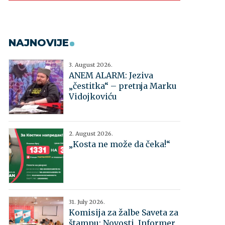
NAJNOVIJE
3. August 2026.
ANEM ALARM: Jeziva
„čestitka“ – pretnja Marku
Vidojkoviću
2. August 2026.
„Kosta ne može da čeka!“
31. July 2026.
Komisija za žalbe Saveta za
štampu: Novosti, Informer