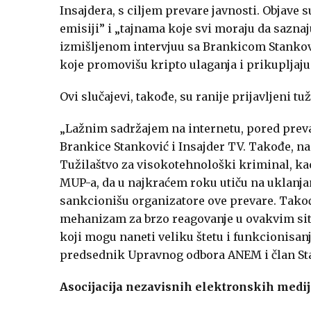
Insajdera, s ciljem prevare javnosti. Objave 
emisiji” i „tajnama koje svi moraju da sazna
izmišljenom intervjuu sa Brankicom Stankov
koje promovišu kripto ulaganja i prikupljaju
Ovi slučajevi, takođe, su ranije prijavljeni tuž
„Lažnim sadržajem na internetu, pored preva
Brankice Stanković i Insajder TV. Takođe, na
Tužilaštvo za visokotehnološki kriminal, ka
MUP-a, da u najkraćem roku utiču na uklanjanj
sankcionišu organizatore ove prevare. Takođ
mehanizam za brzo reagovanje u ovakvim sit
koji mogu naneti veliku štetu i funkcionisanju
predsednik Upravnog odbora ANEM i član Sta
Asocijacija nezavisnih elektronskih medi