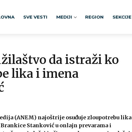
LOVNA
SVE VESTI
MEDIJI
REGION
SEKCIJE
aštvo da istraži ko
be lika i imena
ć
dija (ANEM) najoštrije osuđuje zloupotrebu lika
 Brankice Stanković u onlajn prevarama i