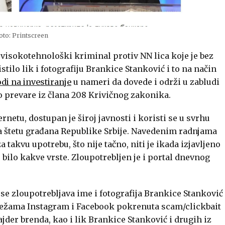
oto: Printscreen
 visokotehnološki kriminal protiv NN lica koje je bez
tilo lik i fotografiju Brankice Stanković i to na način
di na investiranje
u nameri da dovede i održi u zabludi
lo prevare iz člana 208 Krivičnog zakonika.
rnetu, dostupan je široj javnosti i koristi se u svrhu
na štetu građana Republike Srbije. Navedenim radnjama
a takvu upotrebu, što nije tačno, niti je ikada izjavljeno
 bilo kakve vrste. Zloupotrebljen je i portal dnevnog
a se zloupotrebljava ime i fotografija Brankice Stanković
režama Instagram i Facebook pokrenuta scam/clickbait
der brenda, kao i lik Brankice Stanković i drugih iz