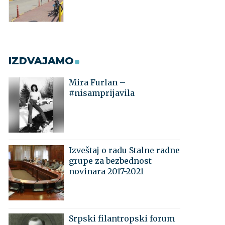
IZDVAJAMO
Mira Furlan –
#nisamprijavila
Izveštaj o radu Stalne radne
grupe za bezbednost
novinara 2017-2021
Srpski filantropski forum