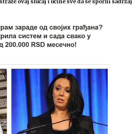
raže ovaj slučaj i učine sve da se sporni sadržaj