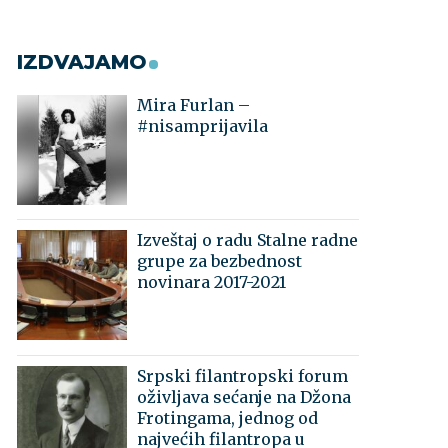
IZDVAJAMO
Mira Furlan –
#nisamprijavila
Izveštaj o radu Stalne radne
grupe za bezbednost
novinara 2017-2021
Srpski filantropski forum
oživljava sećanje na Džona
Frotingama, jednog od
najvećih filantropa u