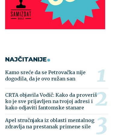
NAJČITANIJE
Kamo sreće da se Petrovačka nije
dogodila, da je ovo ružan san
CRTA objavila Vodič: Kako da proveriš
ko je sve prijavljen na tvojoj adresi i
kako odjaviti fantomske stanare
Apel stručnjaka iz oblasti mentalnog
zdravlja na prestanak primene sile