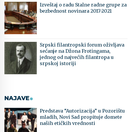
Izveštaj o radu Stalne radne grupe za
bezbednost novinara 2017-2021
Srpski filantropski forum oživljava
sećanje na Džona Frotingama,
jednog od najvećih filantropa u
srpskoj istoriji
NAJAVE
Predstava “Autorizacija” u Pozorištu
mladih, Novi Sad propituje domete
naših etičkih vrednosti