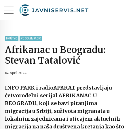
DRUŠTVO
PODCAST/RADIO
Afrikanac u Beogradu:
Stevan Tatalović
14. April 2022.
INFO PARK i radioAPARAT predstavljaju
četvorodelni serijal AFRIKANAC U
BEOGRADU, koji se bavi pitanjima
migracija u Srbiji, suživota migranata u
lokalnim zajednicama i uticajem aktuelnih
migracija na naša društvena kretanja kao što