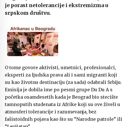
je porast netolerancije i ekstremizma u
srpskom društvu.
O tome govore aktivisti, umetnici, profesionalci,
eksperti za ljudska prava ali i sami migranti koji
su kao životnu destinaciju (za sada) odabrali Srbiju.
Emisija je dobila ime po pesmi grupe Du Du A s
početka osamdesetih kada je Beograd bio stecište
tamnoputih studenata iz Afrike koji su ove živeli u
atmosferi tolerancije i razumevanja, bez
fašistoidnih pojava kao što su “Narodne patrole” ili
“Levijatan”.