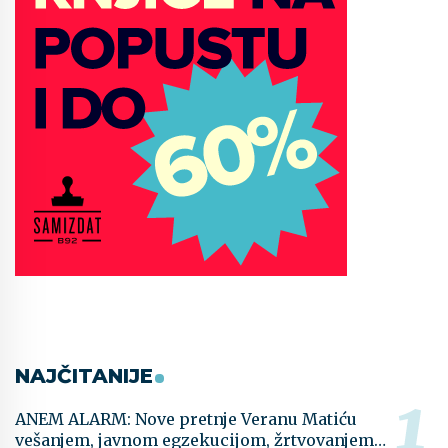
NAJČITANIJE
ANEM ALARM: Nove pretnje Veranu Matiću
vešanjem, javnom egzekucijom, žrtvovanjem…