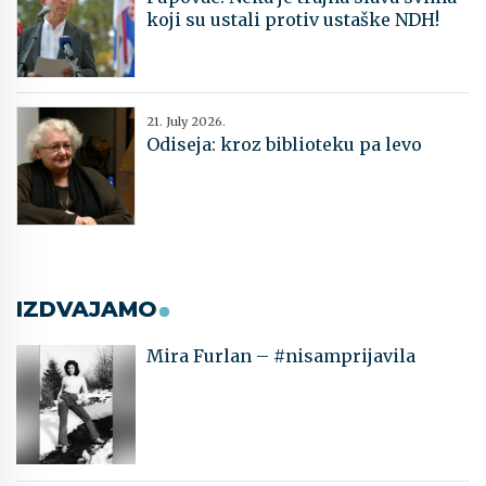
koji su ustali protiv ustaške NDH!
21. July 2026.
Odiseja: kroz biblioteku pa levo
IZDVAJAMO
Mira Furlan – #nisamprijavila