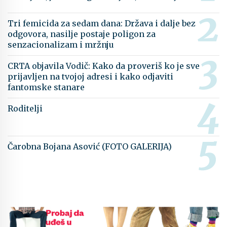
Tri femicida za sedam dana: Država i dalje bez
odgovora, nasilje postaje poligon za
senzacionalizam i mržnju
CRTA objavila Vodič: Kako da proveriš ko je sve
prijavljen na tvojoj adresi i kako odjaviti
fantomske stanare
Roditelji
Čarobna Bojana Asović (FOTO GALERIJA)