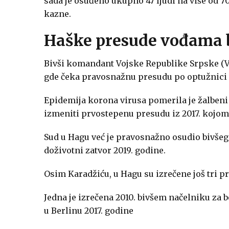
sada je osuđeno ukupno 47 ljudi na više od 70
kazne.
Haške presude vođama 
Bivši komandant Vojske Republike Srpske (VR
gde čeka pravosnažnu presudu po optužnici z
Epidemija korona virusa pomerila je žalbeni 
izmeniti prvostepenu presudu iz 2017. kojom
Sud u Hagu već je pravosnažno osudio bivše
doživotni zatvor 2019. godine.
Osim Karadžiću, u Hagu su izrečene još tri 
Jedna je izrečena 2010. bivšem načelniku za b
u Berlinu 2017. godine