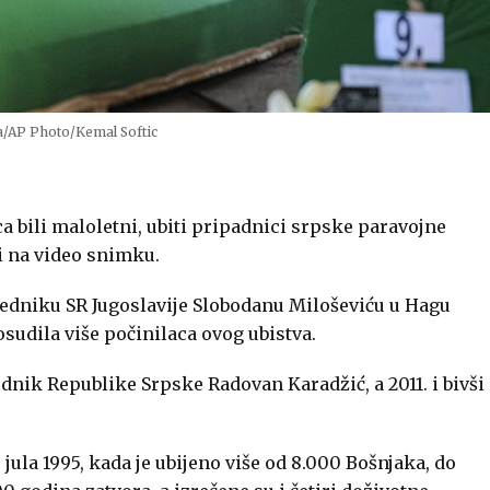
a/AP Photo/Kemal Softic
ca bili maloletni, ubiti pripadnici srpske paravojne
li na video snimku.
edniku SR Jugoslavije Slobodanu Miloševiću u Hagu
osudila više počinilaca ovog ubistva.
dnik Republike Srpske Radovan Karadžić, a 2011. i bivši
. jula 1995, kada je ubijeno više od 8.000 Bošnjaka, do