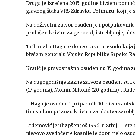
Druga je izrečena 2015. godine bivšem pom
glavnog štaba VRS Zdravku Tolimiru, koji je
Na doživotni zatvor osuđen je i potpukovnik
prolašen krivim za genocid, istrebljenje, ubi
Tribunal u Hagu je doneo prvu presudu koja j
bivšem generalu Vojske Republike Srpske Rad
Krstić je pravosnažno osuđen na 35 godina z
Na dugogodišnje kazne zatvora osuđeni su i o
(17 godina), Momir Nikolić (20 godina) i Radiv
U Hagu je osuđen i pripadnik 10. diverzants
tim sudom priznao krivicu za ubistva zarobl
Erdemović je uhapšen još 1996. u Srbiji i ist
njegovo svedočenje kasnije je doprinelo osuđ