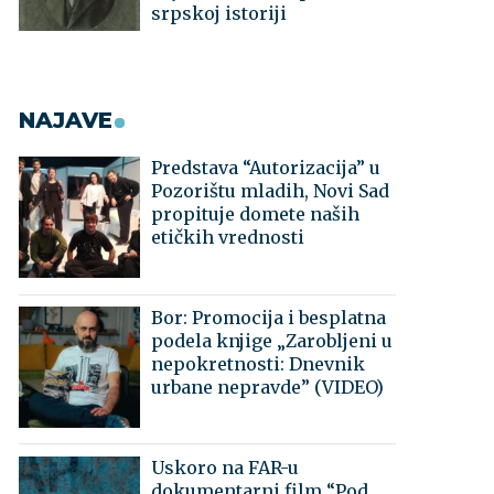
srpskoj istoriji
NAJAVE
Predstava “Autorizacija” u
Pozorištu mladih, Novi Sad
propituje domete naših
etičkih vrednosti
Bor: Promocija i besplatna
podela knjige „Zarobljeni u
nepokretnosti: Dnevnik
urbane nepravde” (VIDEO)
Uskoro na FAR-u
dokumentarni film “Pod