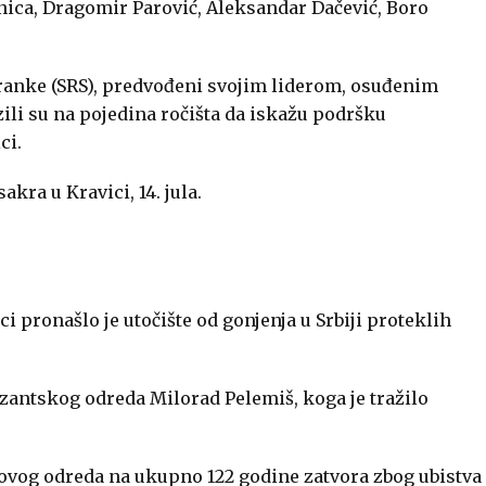
inica, Dragomir Parović, Aleksandar Dačević, Boro
tranke (SRS), predvođeni svojim liderom, osuđenim
ili su na pojedina ročišta da iskažu podršku
ci.
kra u Kravici, 14. jula.
 pronašlo je utočište od gonjenja u Srbiji proteklih
rzantskog odreda Milorad Pelemiš, koga je tražilo
ovog odreda na ukupno 122 godine zatvora zbog ubistva