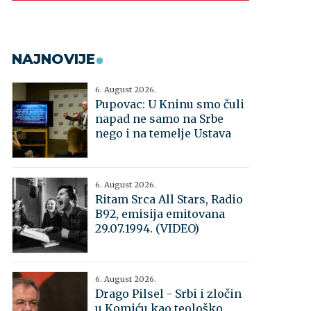
NAJNOVIJE
6. August 2026.
Pupovac: U Kninu smo čuli
napad ne samo na Srbe
nego i na temelje Ustava
6. August 2026.
Ritam Srca All Stars, Radio
B92, emisija emitovana
29.07.1994. (VIDEO)
6. August 2026.
Drago Pilsel - Srbi i zločin
u Komiću kao teološko