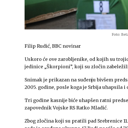
Foto: Bet
Filip Rudić, BBC novinar
Uskoro će ove zarobljenike, od kojih su troji
jedinice „Škorpioni”, koji su zločin zabeleži
Snimak je prikazan na suđenju bivšem preds
2005. godine, posle koga je Srbija uhapsila i 
Tri godine kasnije biće uhapšen ratni predse
zapovednik Vojske RS Ratko Mladić.
Zbog zločina koji su pratili pad Srebrenice 11