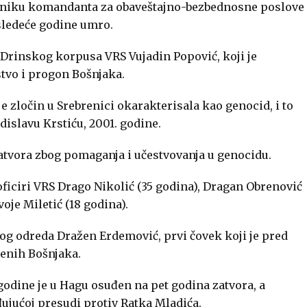
oćniku komandanta za obaveštajno-bezbednosne poslove
 sledeće godine umro.
 Drinskog korpusa VRS Vujadin Popović, koji je
stvo i progon Bošnjaka.
e zločin u Srebrenici okarakterisala kao genocid, i to
islavu Krstiću, 2001. godine.
atvora zbog pomaganja i učestvovanja u genocidu.
ficiri VRS Drago Nikolić (35 godina), Dragan Obrenović
oje Miletić (18 godina).
kog odreda Dražen Erdemović, prvi čovek koji je pred
jenih Bošnjaka.
e godine je u Hagu osuđen na pet godina zatvora, a
ujućoj presudi protiv Ratka Mladića.