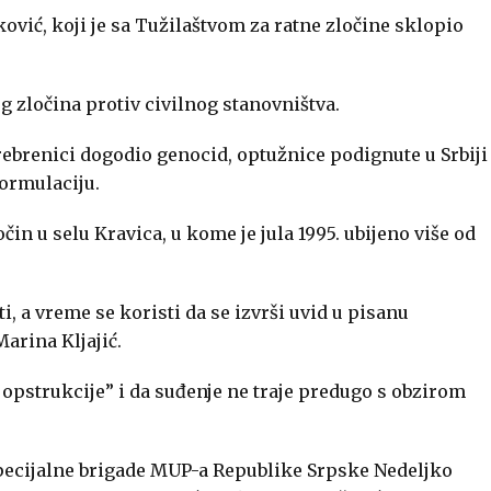
ović, koji je sa Tužilaštvom za ratne zločine sklopio
g zločina protiv civilnog stanovništva.
rebrenici dogodio genocid, optužnice podignute u Srbiji
formulaciju.
očin u selu Kravica, u kome je jula 1995. ubijeno više od
, a vreme se koristi da se izvrši uvid u pisanu
arina Kljajić.
pstrukcije” i da suđenje ne traje predugo s obzirom
 Specijalne brigade MUP-a Republike Srpske Nedeljko