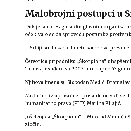
Malobrojni postupci u Sr
Dok je sud u Hagu sudio glavnim organizatori
očekivalo se da sprovedu postupke protiv ni
U Srbiji su do sada donete samo dve presude z
Četvorica pripadnika „Škorpiona”, uhapšenih
Trnova, osuđeni su 2007. na ukupno 53 godin
Njihova imena su Slobodan Medić, Branislav 
Međutim, iz optužnice i presude ne vidi se d
humanitarno pravo (FHP) Marina Kljajić.
Još dvojica „Škorpiona” – Milorad Momić i S
zločin.