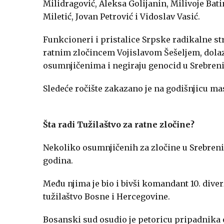
Milidragović, Aleksa Golijanin, Milivoje Bat
Miletić, Jovan Petrović i Vidoslav Vasić.
Funkcioneri i pristalice Srpske radikalne s
ratnim zločincem Vojislavom Šešeljem, dolaz
osumnjičenima i negiraju genocid u Srebreni
Sledeće ročište zakazano je na godišnjicu masa
Šta radi Tužilaštvo za ratne zločine?
Nekoliko osumnjičenih za zločine u Srebrenici
godina.
Među njima je bio i bivši komandant 10. dive
tužilaštvo Bosne i Hercegovine.
Bosanski sud osudio je petoricu pripadnika 