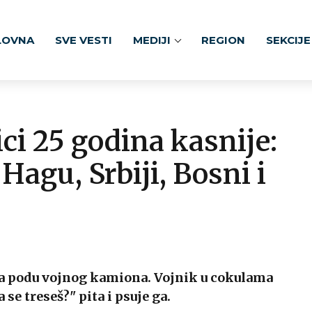
LOVNA
SVE VESTI
MEDIJI
REGION
SEKCIJE
ci 25 godina kasnije:
Hagu, Srbiji, Bosni i
 na podu vojnog kamiona. Vojnik u cokulama
se treseš?" pita i psuje ga.