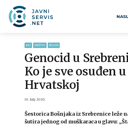
NAS
BBC
DRUŠTVO
REGION
Genocid u Srebreni
Ko je sve osuđen u 
Hrvatskoj
10. July 2020.
Šestorica Bošnjaka iz Srebrenice leže
šutira jednog od muškaraca u glavu: „Šta 