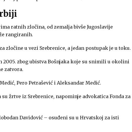
biji
ma ratnih zločina, od zemalja bivše Jugoslavije
že rangiranih.
a zločine u vezi Srebrenice, a jedan postupak je u toku.
 2005. zbog ubistva Bošnjaka koje su snimili u okolini
e zatvora.
Medić, Pero Petrašević i Aleksandar Medić.
a su žrtve iz Srebrenice, napominje advokatica Fonda za
lobodan Davidović – osuđeni su u Hrvatskoj za isti