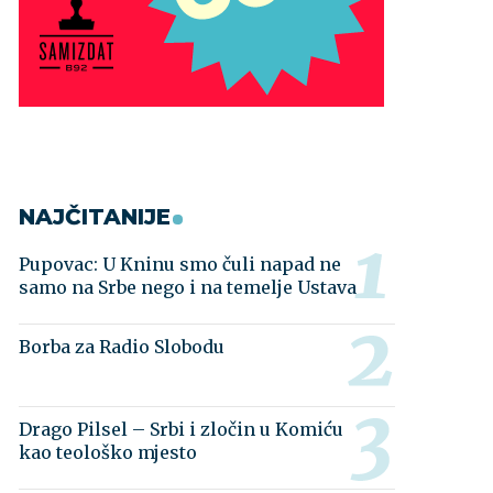
NAJČITANIJE
Pupovac: U Kninu smo čuli napad ne
samo na Srbe nego i na temelje Ustava
Borba za Radio Slobodu
Drago Pilsel – Srbi i zločin u Komiću
kao teološko mjesto