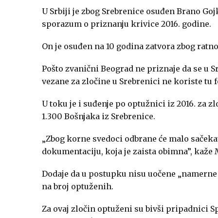
U Srbiji je zbog Srebrenice osuđen Brano Gojk
sporazum o priznanju krivice 2016. godine.
On je osuđen na 10 godina zatvora zbog ratno
Pošto zvanični Beograd ne priznaje da se u S
vezane za zločine u Srebrenici ne koriste tu 
U toku je i suđenje po optužnici iz 2016. za zl
1.300 Bošnjaka iz Srebrenice.
„Zbog korne svedoci odbrane će malo sačekati
dokumentaciju, koja je zaista obimna”, kaže M
Dodaje da u postupku nisu uočene „namerne o
na broj optuženih.
Za ovaj zločin optuženi su bivši pripadnici