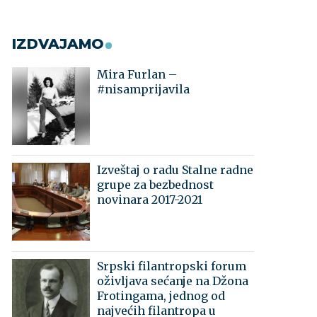
IZDVAJAMO
Mira Furlan –
#nisamprijavila
Izveštaj o radu Stalne radne
grupe za bezbednost
novinara 2017-2021
Srpski filantropski forum
oživljava sećanje na Džona
Frotingama, jednog od
najvećih filantropa u