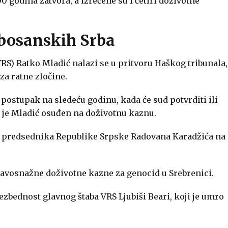
0 godina zatvora, a izrečene su i četiri doživotne
bosanskih Srba
S) Ratko Mladić nalazi se u pritvoru Haškog tribunala,
a ratne zločine.
postupak na sledeću godinu, kada će sud potvrditi ili
 je Mladić osuđen na doživotnu kaznu.
g predsednika Republike Srpske Radovana Karadžića na
pravosnažne doživotne kazne za genocid u Srebrenici.
ezbednost glavnog štaba VRS Ljubiši Beari, koji je umro