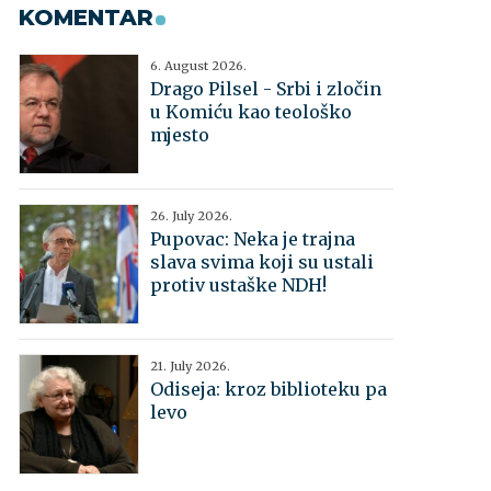
KOMENTAR
6. August 2026.
Drago Pilsel - Srbi i zločin
u Komiću kao teološko
mjesto
26. July 2026.
Pupovac: Neka je trajna
slava svima koji su ustali
protiv ustaške NDH!
21. July 2026.
Odiseja: kroz biblioteku pa
levo