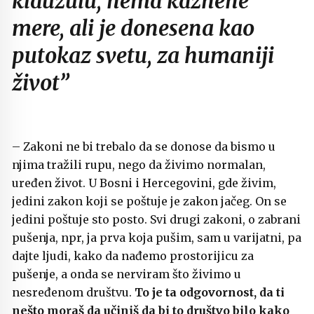
klauzulu, nema kaznene
mere, ali je donesena kao
putokaz svetu, za humaniji
život”
– Zakoni ne bi trebalo da se donose da bismo u
njima tražili rupu, nego da živimo normalan,
uređen život. U Bosni i Hercegovini, gde živim,
jedini zakon koji se poštuje je zakon jačeg. On se
jedini poštuje sto posto. Svi drugi zakoni, o zabrani
pušenja, npr, ja prva koja pušim, sam u varijatni, pa
dajte ljudi, kako da nađemo prostorijicu za
pušenje, a onda se nerviram što živimo u
nesređenom društvu.
To je ta odgovornost, da ti
nešto moraš da učiniš da bi to društvo bilo kako