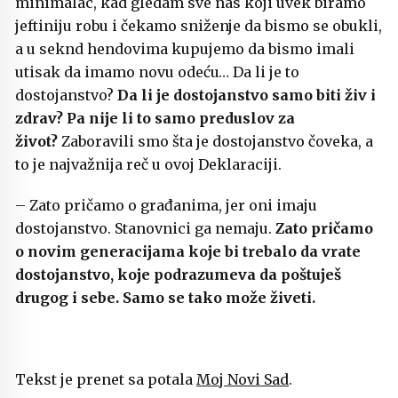
minimalac, kad gledam sve nas koji uvek biramo
jeftiniju robu i čekamo sniženje da bismo se obukli,
a u seknd hendovima kupujemo da bismo imali
utisak da imamo novu odeću… Da li je to
dostojanstvo?
Da li je dostojanstvo samo biti živ i
zdrav? Pa nije li to samo preduslov za
život?
Zaboravili smo šta je dostojanstvo čoveka, a
to je najvažnija reč u ovoj Deklaraciji.
– Zato pričamo o građanima, jer oni imaju
dostojanstvo. Stanovnici ga nemaju.
Zato pričamo
o novim generacijama koje bi trebalo da vrate
dostojanstvo, koje podrazumeva da poštuješ
drugog i sebe. Samo se tako može živeti.
Tekst je prenet sa potala
Moj Novi Sad
.