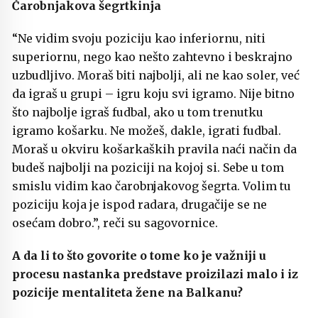
Čarobnjakova šegrtkinja
“Ne vidim svoju poziciju kao inferiornu, niti
superiornu, nego kao nešto zahtevno i beskrajno
uzbudljivo. Moraš biti najbolji, ali ne kao soler, već
da igraš u grupi – igru koju svi igramo. Nije bitno
što najbolje igraš fudbal, ako u tom trenutku
igramo košarku. Ne možeš, dakle, igrati fudbal.
Moraš u okviru košarkaških pravila naći način da
budeš najbolji na poziciji na kojoj si. Sebe u tom
smislu vidim kao čarobnjakovog šegrta. Volim tu
poziciju koja je ispod radara, drugačije se ne
osećam dobro.”, reči su sagovornice.
A da li to što govorite o tome ko je važniji u
procesu nastanka predstave proizilazi malo i iz
pozicije mentaliteta žene na Balkanu?