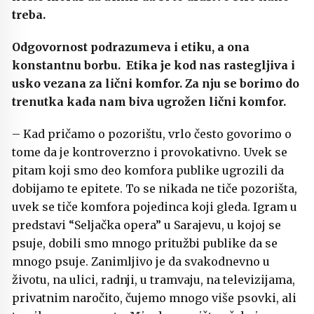
treba.
Odgovornost podrazumeva i etiku, a ona
konstantnu borbu. Etika je kod nas rastegljiva i
usko vezana za lični komfor. Za nju se borimo do
trenutka kada nam biva ugrožen lični komfor.
– Kad pričamo o pozorištu, vrlo često govorimo o
tome da je kontroverzno i provokativno. Uvek se
pitam koji smo deo komfora publike ugrozili da
dobijamo te epitete. To se nikada ne tiče pozorišta,
uvek se tiče komfora pojedinca koji gleda. Igram u
predstavi “Seljačka opera” u Sarajevu, u kojoj se
psuje, dobili smo mnogo pritužbi publike da se
mnogo psuje. Zanimljivo je da svakodnevno u
životu, na ulici, radnji, u tramvaju, na televizijama,
privatnim naročito, čujemo mnogo više psovki, ali