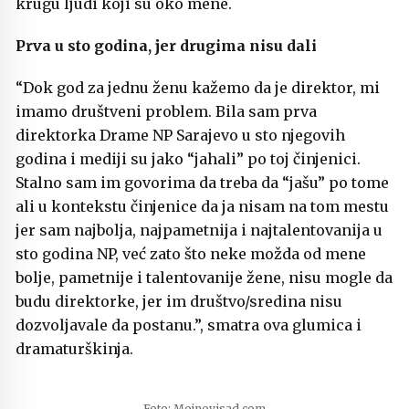
krugu ljudi koji su oko mene.
Prva u sto godina, jer drugima nisu dali
“Dok god za jednu ženu kažemo da je direktor, mi
imamo društveni problem. Bila sam prva
direktorka Drame NP Sarajevo u sto njegovih
godina i mediji su jako “jahali” po toj činjenici.
Stalno sam im govorima da treba da “jašu” po tome
ali u kontekstu činjenice da ja nisam na tom mestu
jer sam najbolja, najpametnija i najtalentovanija u
sto godina NP, već zato što neke možda od mene
bolje, pametnije i talentovanije žene, nisu mogle da
budu direktorke, jer im društvo/sredina nisu
dozvoljavale da postanu.”, smatra ova glumica i
dramaturškinja.
Foto: Mojnovisad.com