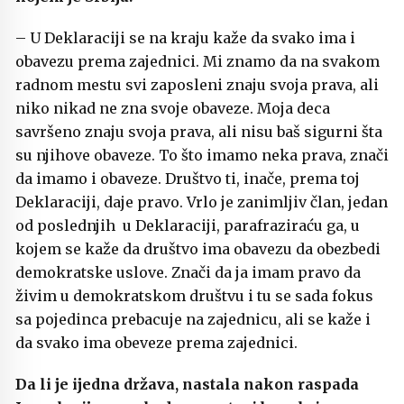
– U Deklaraciji se na kraju kaže da svako ima i
obavezu prema zajednici. Mi znamo da na svakom
radnom mestu svi zaposleni znaju svoja prava, ali
niko nikad ne zna svoje obaveze. Moja deca
savršeno znaju svoja prava, ali nisu baš sigurni šta
su njihove obaveze. To što imamo neka prava, znači
da imamo i obaveze. Društvo ti, inače, prema toj
Deklaraciji, daje pravo. Vrlo je zanimljiv član, jedan
od poslednjih u Deklaraciji, parafraziraću ga, u
kojem se kaže da društvo ima obavezu da obezbedi
demokratske uslove. Znači da ja imam pravo da
živim u demokratskom društvu i tu se sada fokus
sa pojedinca prebacuje na zajednicu, ali se kaže i
da svako ima obeveze prema zajednici.
Da li je ijedna država, nastala nakon raspada