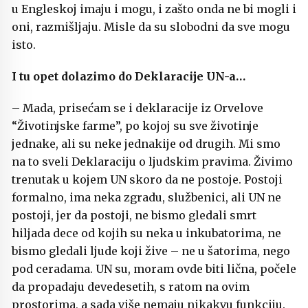
u Engleskoj imaju i mogu, i zašto onda ne bi mogli i
oni, razmišljaju. Misle da su slobodni da sve mogu
isto.
I tu opet dolazimo do Deklaracije UN-a…
– Mada, prisećam se i deklaracije iz Orvelove
“Životinjske farme”, po kojoj su sve životinje
jednake, ali su neke jednakije od drugih. Mi smo
na to sveli Deklaraciju o ljudskim pravima. Živimo
trenutak u kojem UN skoro da ne postoje. Postoji
formalno, ima neka zgradu, službenici, ali UN ne
postoji, jer da postoji, ne bismo gledali smrt
hiljada dece od kojih su neka u inkubatorima, ne
bismo gledali ljude koji žive – ne u šatorima, nego
pod ceradama. UN su, moram ovde biti lična, počele
da propadaju devedesetih, s ratom na ovim
prostorima, a sada više nemaju nikakvu funkciju.