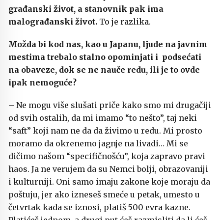
građanski život, a stanovnik pak ima
malograđanski život.
To je razlika.
Možda bi kod nas, kao u Japanu, ljude na javnim
mestima trebalo stalno opominjati i podsećati
na obaveze, dok se ne nauče redu, ili je to ovde
ipak nemoguće?
– Ne mogu više slušati priče kako smo mi drugačiji
od svih ostalih, da mi imamo “to nešto”, taj neki
“saft” koji nam ne da da živimo u redu. Mi prosto
moramo da okrenemo jagnje na livadi… Mi se
dičimo našom “specifičnošću”, koja zapravo pravi
haos. Ja ne verujem da su Nemci bolji, obrazovaniji
i kulturniji. Oni samo imaju zakone koje moraju da
poštuju, jer ako izneseš smeće u petak, umesto u
četvrtak kada se iznosi, platiš 500 evra kazne.