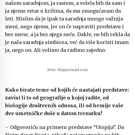
našom saradnjom, ja rastem, a volela bih da sam i
ja njemu vetar u krilima, da mu omogućavam da
leti. Mislim da je ipak ta saradnja mnogo važnija
meni, nego njemu, jer on će napraviti predstavu i
bez mene, a ja bez njega neću. Dakle, ne bih rekla da
je naša saradnja simbioza, već da više koristi imam
ja, nego on. Ali volimo da radimo zajedno.
Foto: Mojnovisad.com
Kako birate teme od kojih će nastajati predstave:
zavisi li to od geografije u kojoj radite, od
biologije društvenih odnosa, ili od hemije vaše
dve umetničke duše u datom trenutku?
– Odgovoriću na primeru predstave “Utopija”. Da