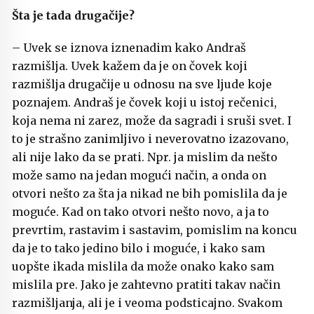
Šta je tada drugačije?
– Uvek se iznova iznenadim kako Andraš
razmišlja. Uvek kažem da je on čovek koji
razmišlja drugačije u odnosu na sve ljude koje
poznajem. Andraš je čovek koji u istoj rečenici,
koja nema ni zarez, može da sagradi i sruši svet. I
to je strašno zanimljivo i neverovatno izazovano,
ali nije lako da se prati. Npr. ja mislim da nešto
može samo na jedan mogući način, a onda on
otvori nešto za šta ja nikad ne bih pomislila da je
moguće. Kad on tako otvori nešto novo, a ja to
prevrtim, rastavim i sastavim, pomislim na koncu
da je to tako jedino bilo i moguće, i kako sam
uopšte ikada mislila da može onako kako sam
mislila pre. Jako je zahtevno pratiti takav način
razmišljanja, ali je i veoma podsticajno. Svakom