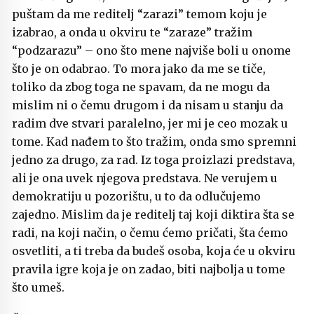
puštam da me reditelj “zarazi” temom koju je
izabrao, a onda u okviru te “zaraze” tražim
“podzarazu” – ono što mene najviše boli u onome
što je on odabrao. To mora jako da me se tiče,
toliko da zbog toga ne spavam, da ne mogu da
mislim ni o čemu drugom i da nisam u stanju da
radim dve stvari paralelno, jer mi je ceo mozak u
tome. Kad nađem to što tražim, onda smo spremni
jedno za drugo, za rad. Iz toga proizlazi predstava,
ali je ona uvek njegova predstava. Ne verujem u
demokratiju u pozorištu, u to da odlučujemo
zajedno. Mislim da je reditelj taj koji diktira šta se
radi, na koji način, o čemu ćemo pričati, šta ćemo
osvetliti, a ti treba da budeš osoba, koja će u okviru
pravila igre koja je on zadao, biti najbolja u tome
što umeš.