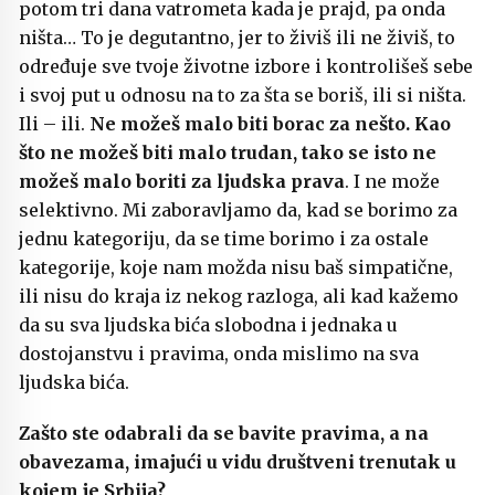
potom tri dana vatrometa kada je prajd, pa onda
ništa… To je degutantno, jer to živiš ili ne živiš, to
određuje sve tvoje životne izbore i kontrolišeš sebe
i svoj put u odnosu na to za šta se boriš, ili si ništa.
Ili – ili.
Ne možeš malo biti borac za nešto. Kao
što ne možeš biti malo trudan, tako se isto ne
možeš malo boriti za ljudska prava
. I ne može
selektivno. Mi zaboravljamo da, kad se borimo za
jednu kategoriju, da se time borimo i za ostale
kategorije, koje nam možda nisu baš simpatične,
ili nisu do kraja iz nekog razloga, ali kad kažemo
da su sva ljudska bića slobodna i jednaka u
dostojanstvu i pravima, onda mislimo na sva
ljudska bića.
Zašto ste odabrali da se bavite pravima, a na
obavezama, imajući u vidu društveni trenutak u
kojem je Srbija?