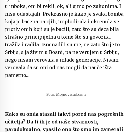
u inboks, oni bi rekli, ok, ali ajmo po zakonima. I
nisu odustajali. Prekrasno je kako je svaka bomba,
koja je bačena na njih, implodirala i okrenula se
protiv onih koji su je bacili, zato što su deca bila
strašno principijelna u tome što su govorila,
tražila i radila. Iznenadili su me, ne zato što je to
Srbija, a ja živim u Bosni, pa ne verujem u Srbiju,
nego nisam verovala u mlade generacije. Nisam
verovala da su oni od nas mogli da nauče išta
pametno…
Foto: Mojnovisad.com
Kako su onda stasali takvi pored nas pogrešnih
učitelja? Da li ih je od naše stvarnosti,
paradoksalno, spasilo ono što smo im zamerali