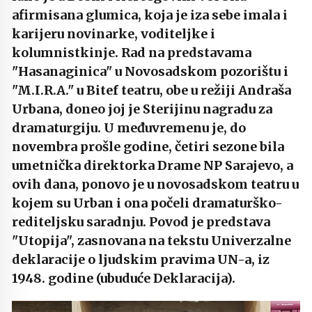
afirmisana glumica, koja je iza sebe imala i
karijeru novinarke, voditeljke i
kolumnistkinje. Rad na predstavama
"Hasanaginica" u Novosadskom pozorištu i
"M.I.R.A." u Bitef teatru, obe u režiji Andraša
Urbana, doneo joj je Sterijinu nagradu za
dramaturgiju. U međuvremenu je, do
novembra prošle godine, četiri sezone bila
umetnička direktorka Drame NP Sarajevo, a
ovih dana, ponovo je u novosadskom teatru u
kojem su Urban i ona počeli dramaturško-
rediteljsku saradnju. Povod je predstava
"Utopija", zasnovana na tekstu Univerzalne
deklaracije o ljudskim pravima UN-a, iz
1948. godine (ubuduće Deklaracija).