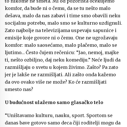
to nikome ne smeta. Mi od pozorišta očekujemo
komfor, da bude ni o čemu, da se tu nešto malo
dešava, malo da nas zabavi i time smo obavili neku
socijalnu potrebu, malo smo se kulturno uzdignuli.
Zato najbolje na televizijama uspevaju sapunice i
emisije koje govore ni o čemu. One ne ugrožavaju
komfor: malo saosećamo, malo plačemo, malo se
ljutimo… Često čujem rečenicu: “Jao, nemoj, majke
ti, nešto ozbiljno, daj neku komediju.” Neće ljudi da
razmišljaju o svetu u kojem živimo. Zašto? Pa zato
jer je lakše ne razmišljati. Ali zašto onda kažemo
da ovo ovako više ne može? Ko će razmišljati
umesto nas?
U budućnost ulažemo samo glasačko telo
“Uništavamo kulturu, nauku, sport. Sportom se
danas bave gotovo samo deca čiji roditelji mogu da