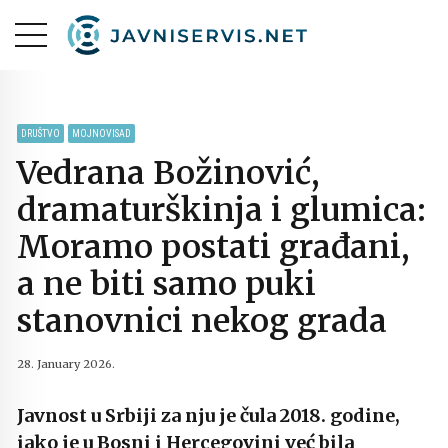
DRUŠTVO
MOJNOVISAD
Vedrana Božinović,
dramaturškinja i glumica:
Moramo postati građani,
a ne biti samo puki
stanovnici nekog grada
28. January 2026.
Javnost u Srbiji za nju je čula 2018. godine,
iako je u Bosni i Hercegovini već bila