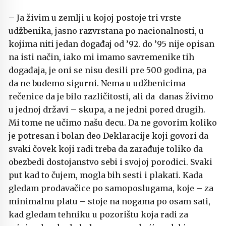
– Ja živim u zemlji u kojoj postoje tri vrste
udžbenika, jasno razvrstana po nacionalnosti, u
kojima niti jedan događaj od ’92. do ’95 nije opisan
na isti način, iako mi imamo savremenike tih
događaja, je oni se nisu desili pre 500 godina, pa
da ne budemo sigurni. Nema u udžbenicima
rečenice da je bilo različitosti, ali da danas živimo
u jednoj državi – skupa, a ne jedni pored drugih.
Mi tome ne učimo našu decu. Da ne govorim koliko
je potresan i bolan deo Deklaracije koji govori da
svaki čovek koji radi treba da zarađuje toliko da
obezbedi dostojanstvo sebi i svojoj porodici. Svaki
put kad to čujem, mogla bih sesti i plakati. Kada
gledam prodavačice po samoposlugama, koje – za
minimalnu platu – stoje na nogama po osam sati,
kad gledam tehniku u pozorištu koja radi za