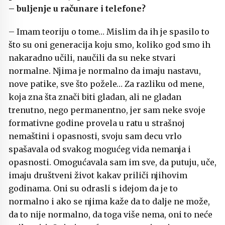
– buljenje u računare i telefone?
– Imam teoriju o tome… Mislim da ih je spasilo to
što su oni generacija koju smo, koliko god smo ih
nakaradno učili, naučili da su neke stvari
normalne. Njima je normalno da imaju nastavu,
nove patike, sve što požele… Za razliku od mene,
koja zna šta znači biti gladan, ali ne gladan
trenutno, nego permanentno, jer sam neke svoje
formativne godine provela u ratu u strašnoj
nemaštini i opasnosti, svoju sam decu vrlo
spašavala od svakog mogućeg vida nemanja i
opasnosti. Omogućavala sam im sve, da putuju, uče,
imaju društveni život kakav priliči njihovim
godinama. Oni su odrasli s idejom da je to
normalno i ako se njima kaže da to dalje ne može,
da to nije normalno, da toga više nema, oni to neće