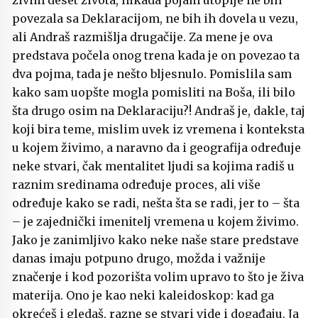
živim deset života, nikada pojam utopije ne bih
povezala sa Deklaracijom, ne bih ih dovela u vezu,
ali Andraš razmišlja drugačije. Za mene je ova
predstava počela onog trena kada je on povezao ta
dva pojma, tada je nešto bljesnulo. Pomislila sam
kako sam uopšte mogla pomisliti na Boša, ili bilo
šta drugo osim na Deklaraciju?! Andraš je, dakle, taj
koji bira teme, mislim uvek iz vremena i konteksta
u kojem živimo, a naravno da i geografija određuje
neke stvari, čak mentalitet ljudi sa kojima radiš u
raznim sredinama određuje proces, ali više
određuje kako se radi, nešta šta se radi, jer to – šta
– je zajednički imenitelj vremena u kojem živimo.
Jako je zanimljivo kako neke naše stare predstave
danas imaju potpuno drugo, možda i važnije
značenje i kod pozorišta volim upravo to što je živa
materija. Ono je kao neki kaleidoskop: kad ga
okrećeš i gledaš, razne se stvari vide i događaju. Ja