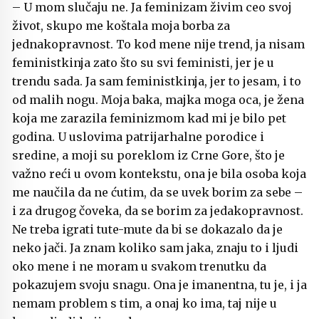
– U mom slučaju ne. Ja feminizam živim ceo svoj
život, skupo me koštala moja borba za
jednakopravnost. To kod mene nije trend, ja nisam
feministkinja zato što su svi feministi, jer je u
trendu sada. Ja sam feministkinja, jer to jesam, i to
od malih nogu. Moja baka, majka moga oca, je žena
koja me zarazila feminizmom kad mi je bilo pet
godina. U uslovima patrijarhalne porodice i
sredine, a moji su poreklom iz Crne Gore, što je
važno reći u ovom kontekstu, ona je bila osoba koja
me naučila da ne ćutim, da se uvek borim za sebe –
i za drugog čoveka, da se borim za jedakopravnost.
Ne treba igrati tute-mute da bi se dokazalo da je
neko jači. Ja znam koliko sam jaka, znaju to i ljudi
oko mene i ne moram u svakom trenutku da
pokazujem svoju snagu. Ona je imanentna, tu je, i ja
nemam problem s tim, a onaj ko ima, taj nije u