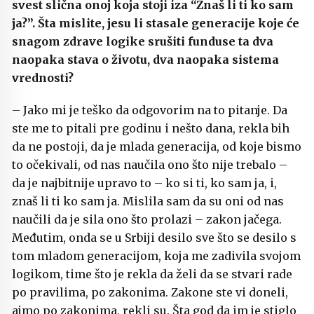
svest slična onoj koja stoji iza “Znaš li ti ko sam
ja?”. Šta mislite, jesu li stasale generacije koje će
snagom zdrave logike srušiti funduse ta dva
naopaka stava o životu, dva naopaka sistema
vrednosti?
– Jako mi je teško da odgovorim na to pitanje. Da
ste me to pitali pre godinu i nešto dana, rekla bih
da ne postoji, da je mlada generacija, od koje bismo
to očekivali, od nas naučila ono što nije trebalo –
da je najbitnije upravo to – ko si ti, ko sam ja, i,
znaš li ti ko sam ja. Mislila sam da su oni od nas
naučili da je sila ono što prolazi – zakon jačega.
Međutim, onda se u Srbiji desilo sve što se desilo s
tom mladom generacijom, koja me zadivila svojom
logikom, time što je rekla da želi da se stvari rade
po pravilima, po zakonima. Zakone ste vi doneli,
ajmo po zakonima, rekli su. Šta god da im je stiglo