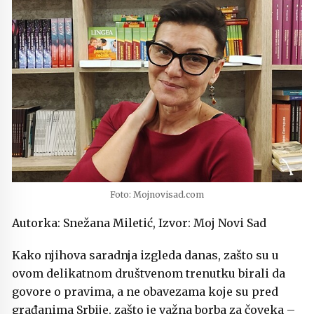
Foto: Mojnovisad.com
Autorka: Snežana Miletić, Izvor: Moj Novi Sad
Kako njihova saradnja izgleda danas, zašto su u
ovom delikatnom društvenom trenutku birali da
govore o pravima, a ne obavezama koje su pred
građanima Srbije, zašto je važna borba za čoveka –