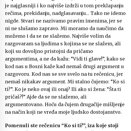
je najglasniji i ko najviše izdrži u tom preklapanju
rečima, prekidanju, nadglasavanju… Tako ne idemo
nigde. Stvari ne nazivamo pravim imenima, jer se
ni ne slušamo zapravo. Mi moramo da naučimo da
možemo i da se ne slažemo. Najviše volim da
razgovaram sa ljudima s kojima se ne slažem, ali
koji su dovoljno pristojni da pričamo
argumentima, a ne da kažu: “Vidi ti glave!”, kako se
kod nas u Bosni kaže kad nemaš drugi argument u
razgovoru. Kod nas se sve svelo na tu rečenicu, jer
nemaš nikakav argument. Mi stalno čujemo: “Ko si
ti?”. Ko je neko ovaj ili onaj? Ili ako si žena: “Šta ti
pričaš?!” Ajde da se ne slažemo, ali
argumentovano. Hoću da čujem drugačije mišljenje
na način koji ne vređa moje ljudsko dostojanstvo.
Pomenuli ste rečenicu “Ko si ti?”, iza koje stoji