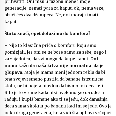
prihvatiti. Oni nisu u fazonu mene i moje
generacije: nemaš para za kaput, ok, nema veze,
obući ćeš dva džempera. Ne, oni moraju imati
kaput.
Šta to znači, opet dolazimo do komfora?
– Nije to klasična priča o komforu koju smo
pominjali, jer oni se ne bore samo za sebe, nego i
za zajednicu, da svi mogu da kupe kaput.
Oni
nama kažu da naša žrtva nije normalna, da je
glupava
. Moja je mama meni jednom rekla da bi
ona svojevremeno pustila da banane istrunu na
stolu, ne bi pojela nijednu da bismo mi deca jeli.
Bilo je to vreme kada nisi uvek mogao da odeš u
radnju i kupiš banane ako ti se jedu, dok današnja
deca sama skoknu po bananu kad im se jede. Ovo je
neka druga generacija, koja vidi šta njihovi vršnjaci