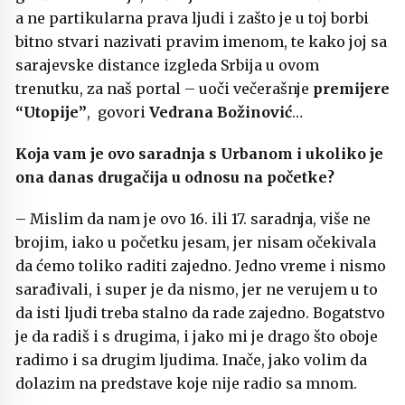
a ne partikularna prava ljudi i zašto je u toj borbi
bitno stvari nazivati pravim imenom, te kako joj sa
sarajevske distance izgleda Srbija u ovom
trenutku, za naš portal – uoči večerašnje
premijere
“Utopije”
, govori
Vedrana Božinović
…
Koja vam je ovo saradnja s Urbanom i ukoliko je
ona danas drugačija u odnosu na početke?
– Mislim da nam je ovo 16. ili 17. saradnja, više ne
brojim, iako u početku jesam, jer nisam očekivala
da ćemo toliko raditi zajedno. Jedno vreme i nismo
sarađivali, i super je da nismo, jer ne verujem u to
da isti ljudi treba stalno da rade zajedno. Bogatstvo
je da radiš i s drugima, i jako mi je drago što oboje
radimo i sa drugim ljudima. Inače, jako volim da
dolazim na predstave koje nije radio sa mnom.