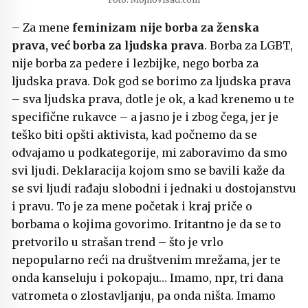
– Za mene
feminizam nije borba za ženska
prava, već borba za ljudska prava
. Borba za LGBT,
nije borba za pedere i lezbijke, nego borba za
ljudska prava. Dok god se borimo za ljudska prava
– sva ljudska prava, dotle je ok, a kad krenemo u te
specifične rukavce – a jasno je i zbog čega, jer je
teško biti opšti aktivista, kad počnemo da se
odvajamo u podkategorije, mi zaboravimo da smo
svi ljudi. Deklaracija kojom smo se bavili kaže da
se svi ljudi rađaju slobodni i jednaki u dostojanstvu
i pravu. To je za mene početak i kraj priče o
borbama o kojima govorimo. Iritantno je da se to
pretvorilo u strašan trend – što je vrlo
nepopularno reći na društvenim mrežama, jer te
onda kanseluju i pokopaju… Imamo, npr, tri dana
vatrometa o zlostavljanju, pa onda ništa. Imamo