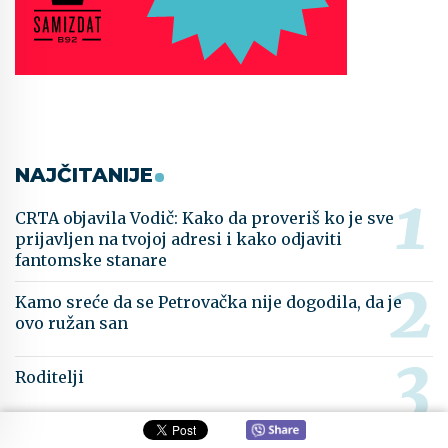
NAJČITANIJE
CRTA objavila Vodič: Kako da proveriš ko je sve
prijavljen na tvojoj adresi i kako odjaviti
fantomske stanare
Kamo sreće da se Petrovačka nije dogodila, da je
ovo ružan san
Roditelji