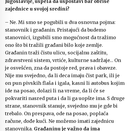
Jugoslavije, uspela da uspostavi bar obrise
zajednice u svojoj sredini?
– Ne. Mi smo se pogubili u dva osnovna pojma:
stanovnik i građanin. Pristajući da budemo
stanovnici, izgubili smo mogućnost da tražimo
ono što bi tražili građani bilo koje zemlje.
Građanin traži čistu ulicu, socijalnu zaštitu,
zdravstveni sistem, vrtiće, kulturne sadržaje… On
je osvešćen, zna da postoje red, prava i obaveze.
Nije mu svejedno, da li deca imaju čist park, ili je
on pun pivskih flaša i igala, kasni li autobus kojim
ide na posao, dolazi li na vreme, da li će se
pokvariti nasred puta i da li ga uopšte ima. S druge
strane, stanovnik stanuje, svejedno mu je gde bi
trebalo. On prespava, ode na posao, poplaća
račune, dođe kući. Ne možemo imati zajednicu
stanovnika.
Građaninu je važno da ima