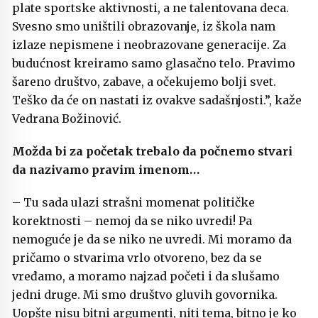
plate sportske aktivnosti, a ne talentovana deca.
Svesno smo uništili obrazovanje, iz škola nam
izlaze nepismene i neobrazovane generacije. Za
budućnost kreiramo samo glasačno telo. Pravimo
šareno društvo, zabave, a očekujemo bolji svet.
Teško da će on nastati iz ovakve sadašnjosti.”, kaže
Vedrana Božinović.
Možda bi za početak trebalo da počnemo stvari
da nazivamo pravim imenom…
– Tu sada ulazi strašni momenat političke
korektnosti – nemoj da se niko uvredi! Pa
nemoguće je da se niko ne uvredi. Mi moramo da
pričamo o stvarima vrlo otvoreno, bez da se
vređamo, a moramo najzad početi i da slušamo
jedni druge. Mi smo društvo gluvih govornika.
Uopšte nisu bitni argumenti, niti tema, bitno je ko