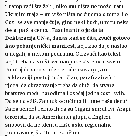
Tramp radi šta želi , niko mu ništa ne može, rat u
Ukrajini traje – mi više ništa ne čujemo o tome, i o
Gazi se sve manje čuje, ginu neki ljudi, umiru neka
deca, pa šta ćemo…
Fascinantno je da ta
Deklaracija UN-a, danas kad se čita, zvuči gotovo
kao pobunjenički manifest
, koji kao da je nastao
u ilegali, u nekom podrumu. On zvuči kao tekst
koji treba da sruši sve naopake sisteme u svetu.
Pominjale smo studente i obrazovanje, a u
Deklaraciji postoji jedan član, parafraziraću i
njega, da obrazovanje treba da služi da stvara
bratstvo među narodima i osećaj jednakosti svih.
Da se naježiš. Zapitaš se: učimo li tome našu decu?
Pa ne učimo! Učimo ih da su Cigani smrdljivi, Arapi
teroristi, da su Amerikanci glupi, a Englezi
snobovi, da ne idem u naše uske regionalne
predrasude, šta ih tu tek učimo.