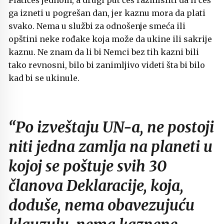
Platićeš jednom, a drugi put ćeš razmisliti da li ćeš
ga izneti u pogrešan dan, jer kaznu mora da plati
svako. Nema u službi za odnošenje smeća ili
opštini neke rođake koja može da ukine ili sakrije
kaznu. Ne znam da li bi Nemci bez tih kazni bili
tako revnosni, bilo bi zanimljivo videti šta bi bilo
kad bi se ukinule.
“Po izveštaju UN-a, ne postoji
niti jedna zamlja na planeti u
kojoj se poštuje svih 30
članova Deklaracije, koja,
doduše, nema obavezujuću