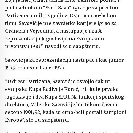
koji je medju navijačima crno-belih bio poznat i
pod nadimkom “Sveti Sava”, igrao je za prvi tim
Partizana punih 12 godina. Osim u crno-belom
timu, Savović je pre završetka karijere igrao za
Granadu i Vojvodinu, a nastupao je i za A
reprezentaciju Jugoslavije na Evropskom
prvenstvu 1983″, navodi se u saopštenju.
Savović je za reprezentaciju nastupao i kao junior
1979. odnosno kadet 1977.
“U dresu Partizana, Savović je osvojio čak tri
evropska Kupa Radivoje Korać, tri titule prvaka
Jugoslavije i dva Kupa SFRJ. Na funkciji sportskog
direktora, Milenko Savović je bio tokom čuvene
sezone 1991/92, kada su crno-beli postali šampioni
Evrope”, stoji u saopštenju.