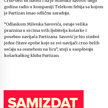
Crno-beli su naveli i da je Milenko Savović dugo
godina radio u kompaniji Telekom Srbija sa kojom
je Partizan imao odličnu saradnju.
“Odlaskom Milenka Savovića, ostaje velika
praznina u srcima svih ljubitelja košarke i
posebno navijača Partizana. Savović je bio simbol
jedne čitave epohe koje se svi navijači crno-belih
sećaju sa osmehom na licu”, stoji u saopštenju
košarkaškog kluba Partizan.