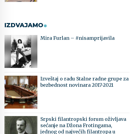
IZDVAJAMO
Mira Furlan – #nisamprijavila
Izveštaj o radu Stalne radne grupe za
bezbednost novinara 2017-2021
Srpski filantropski forum oživljava
sećanje na Džona Frotingama,
jednog od najvećih filantropa u