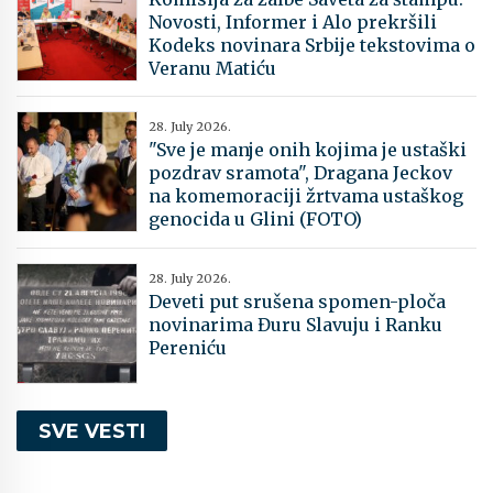
Novosti, Informer i Alo prekršili
Kodeks novinara Srbije tekstovima o
Veranu Matiću
28. July 2026.
"Sve je manje onih kojima je ustaški
pozdrav sramota", Dragana Jeckov
na komemoraciji žrtvama ustaškog
genocida u Glini (FOTO)
28. July 2026.
Deveti put srušena spomen-ploča
novinarima Đuru Slavuju i Ranku
Pereniću
SVE VESTI