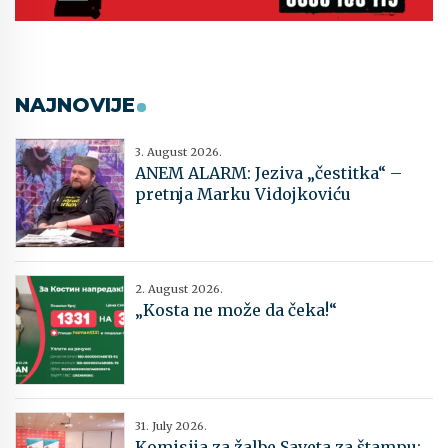
NAJNOVIJE
3. August 2026.
ANEM ALARM: Jeziva „čestitka“ –
pretnja Marku Vidojkoviću
2. August 2026.
„Kosta ne može da čeka!“
31. July 2026.
Komisija za žalbe Saveta za štampu: