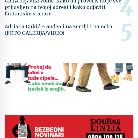
CRTA objavila Vodič: Kako da proveriš ko je sve
prijavljen na tvojoj adresi i kako odjaviti
fantomske stanare
Adriana Dukić – anđeo i na zemlji i na nebu
(FOTO GALERIJA/VIDEO)