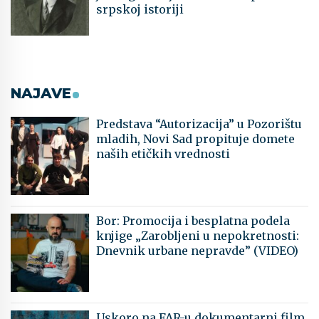
srpskoj istoriji
NAJAVE
Predstava “Autorizacija” u Pozorištu
mladih, Novi Sad propituje domete
naših etičkih vrednosti
Bor: Promocija i besplatna podela
knjige „Zarobljeni u nepokretnosti:
Dnevnik urbane nepravde” (VIDEO)
Uskoro na FAR-u dokumentarni film