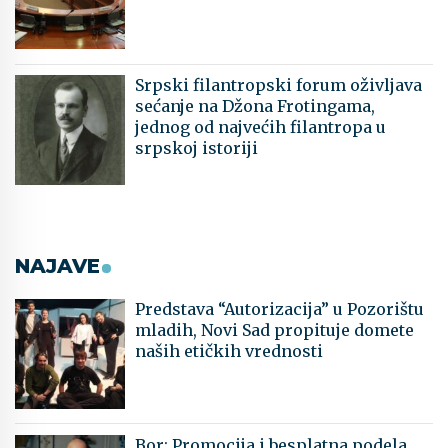
Srpski filantropski forum oživljava
sećanje na Džona Frotingama,
jednog od najvećih filantropa u
srpskoj istoriji
NAJAVE
Predstava “Autorizacija” u Pozorištu
mladih, Novi Sad propituje domete
naših etičkih vrednosti
Bor: Promocija i besplatna podela