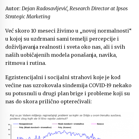
Autor:
Dejan Radosavljević, Research Director at Ipsos
Strategic Marketing
Već skoro 10 meseci živimo u „novoj normalnosti“
u kojoj su uzdrmani sami temelji percepcije i
doživljavanja realnosti i sveta oko nas, ali i svih
naših uobičajenih modela ponašanja, navika,
ritmova i rutina.
Egzistencijalni i socijalni strahovi koje je kod
većine nas uzrokovala sindemija COVID-19 nekako
su potusnuli u drugi plan brige i probleme koji su
nas do skora prilično opterećivali: