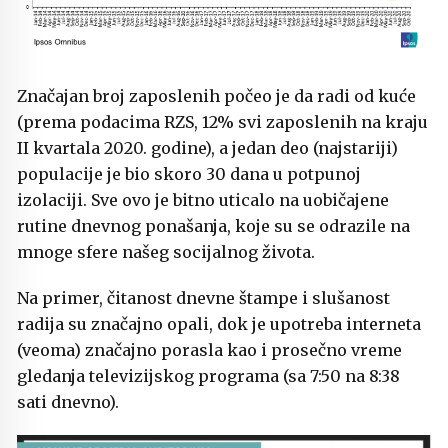
Značajan broj zaposlenih počeo je da radi od kuće
(prema podacima RZS, 12% svi zaposlenih na kraju
II kvartala 2020. godine), a jedan deo (najstariji)
populacije je bio skoro 30 dana u potpunoj
izolaciji. Sve ovo je bitno uticalo na uobičajene
rutine dnevnog ponašanja, koje su se odrazile na
mnoge sfere našeg socijalnog života.
Na primer, čitanost dnevne štampe i slušanost
radija su značajno opali, dok je upotreba interneta
(veoma) značajno porasla kao i prosečno vreme
gledanja televizijskog programa (sa 7:50 na 8:38
sati dnevno).