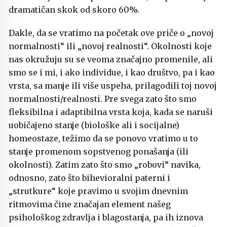
dramatičan skok od skoro 60%.
Dakle, da se vratimo na početak ove priče o „novoj
normalnosti“ ili „novoj realnosti“. Okolnosti koje
nas okružuju su se veoma značajno promenile, ali
smo se i mi, i ako individue, i kao društvo, pa i kao
vrsta, sa manje ili više uspeha, prilagodili toj novoj
normalnosti/realnosti. Pre svega zato što smo
fleksibilna i adaptibilna vrsta koja, kada se naruši
uobičajeno stanje (biološke ali i socijalne)
homeostaze, težimo da se ponovo vratimo u to
stanje promenom sopstvenog ponašanja (ili
okolnosti). Zatim zato što smo „robovi“ navika,
odnosno, zato što bihevioralni paterni i
„strutkure“ koje pravimo u svojim dnevnim
ritmovima čine značajan element našeg
psihološkog zdravlja i blagostanja, pa ih iznova