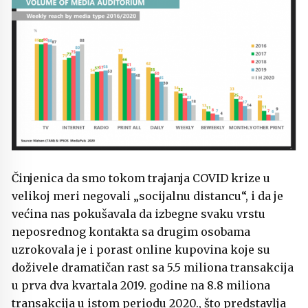
Činjenica da smo tokom trajanja COVID krize u
velikoj meri negovali „socijalnu distancu“, i da je
većina nas pokušavala da izbegne svaku vrstu
neposrednog kontakta sa drugim osobama
uzrokovala je i porast online kupovina koje su
doživele dramatičan rast sa 5.5 miliona transakcija
u prva dva kvartala 2019. godine na 8.8 miliona
transakcija u istom periodu 2020., što predstavlja