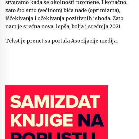
stvaramo kada se okolnosti promene. I konačno,
zato što smo (većinom) bića nade (optimizma),
iščekivanja i očekivanja pozitivnih ishoda. Zato
nam je srećna nova, lepša, bolja i srećnija 2021.
Tekst je prenet sa portala
Asocijacije medija.