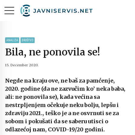
ANALIZA
DRUŠTVO
Bila, ne ponovila se!
15. December 2020.
Negde na kraju ove, ne baš za pamćenje,
2020. godine (da ne zazvučim ko’ neka baba,
ali: ne ponovila se), kada većina sa
nestrpljenjem očekuje neku bolju, lepšu i
zdraviju 2021., teško je a ne osvrnuti se za
sobom i pokušati da se saberu utisci o
odlazećoj nam, COVID-19/20 godini.