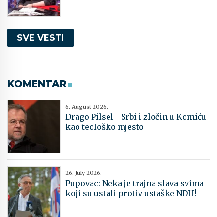
SVE VESTI
KOMENTAR
6. August 2026.
Drago Pilsel - Srbi i zločin u Komiću
kao teološko mjesto
26. July 2026.
Pupovac: Neka je trajna slava svima
koji su ustali protiv ustaške NDH!