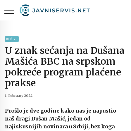
DRUŠTVO
U znak sećanja na Dušana
Mašića BBC na srpskom
pokreće program plaćene
prakse
1. February 2024.
Prošlo je dve godine kako nas je napustio
naš dragi Dušan Mašić, jedan od
najiskusnijih novinara u Srbiji, bez koga