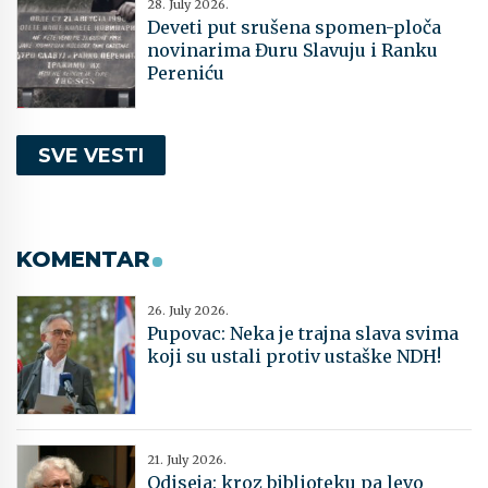
28. July 2026.
Deveti put srušena spomen-ploča
novinarima Đuru Slavuju i Ranku
Pereniću
SVE VESTI
KOMENTAR
26. July 2026.
Pupovac: Neka je trajna slava svima
koji su ustali protiv ustaške NDH!
21. July 2026.
Odiseja: kroz biblioteku pa levo