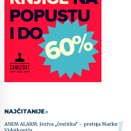
NAJČITANIJE
ANEM ALARM: Jeziva „čestitka“ – pretnja Marku
Vidojkoviću