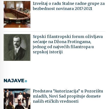
Izveštaj o radu Stalne radne grupe za
bezbednost novinara 2017-2021
Srpski filantropski forum oživljava
sećanje na Džona Frotingama,
jednog od najvećih filantropa u
srpskoj istoriji
NAJAVE
Predstava “Autorizacija” u Pozorištu
mladih, Novi Sad propituje domete
naših etičkih vrednosti