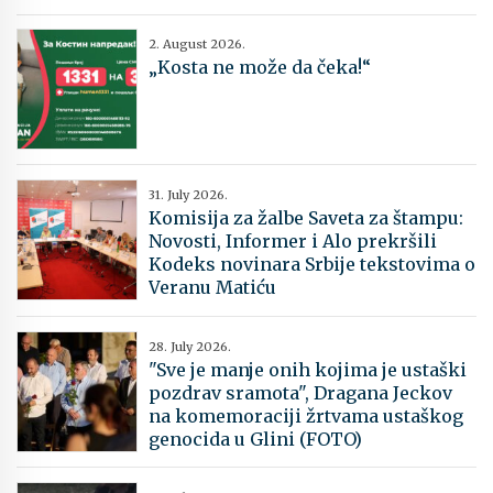
2. August 2026.
„Kosta ne može da čeka!“
31. July 2026.
Komisija za žalbe Saveta za štampu:
Novosti, Informer i Alo prekršili
Kodeks novinara Srbije tekstovima o
Veranu Matiću
28. July 2026.
"Sve je manje onih kojima je ustaški
pozdrav sramota", Dragana Jeckov
na komemoraciji žrtvama ustaškog
genocida u Glini (FOTO)