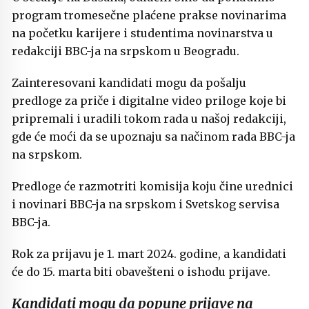
program tromesečne plaćene prakse novinarima
na početku karijere i studentima novinarstva u
redakciji BBC-ja na srpskom u Beogradu.
Zainteresovani kandidati mogu da pošalju
predloge za priče i digitalne video priloge koje bi
pripremali i uradili tokom rada u našoj redakciji,
gde će moći da se upoznaju sa načinom rada BBC-ja
na srpskom.
Predloge će razmotriti komisija koju čine urednici
i novinari BBC-ja na srpskom i Svetskog servisa
BBC-ja.
Rok za prijavu je 1. mart 2024. godine, a kandidati
će do 15. marta biti obavešteni o ishodu prijave.
Kandidati mogu da popune prijave na