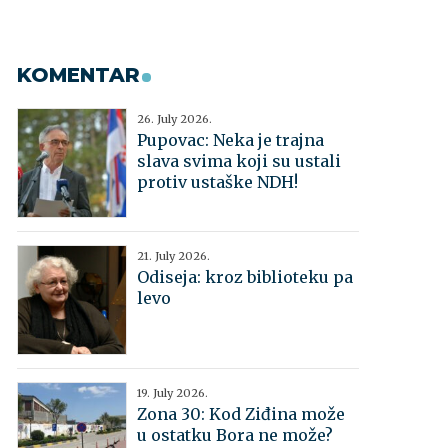
KOMENTAR
26. July 2026.
Pupovac: Neka je trajna
slava svima koji su ustali
protiv ustaške NDH!
21. July 2026.
Odiseja: kroz biblioteku pa
levo
19. July 2026.
Zona 30: Kod Ziđina može
u ostatku Bora ne može?