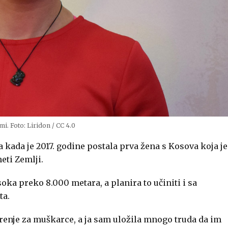
mi. Foto: Liridon / CC 4.0
la kada je 2017. godine postala prva žena s Kosova koja je
eti Zemlji.
isoka preko 8.000 metara, a planira to učiniti i sa
ta.
arenje za muškarce, a ja sam uložila mnogo truda da im