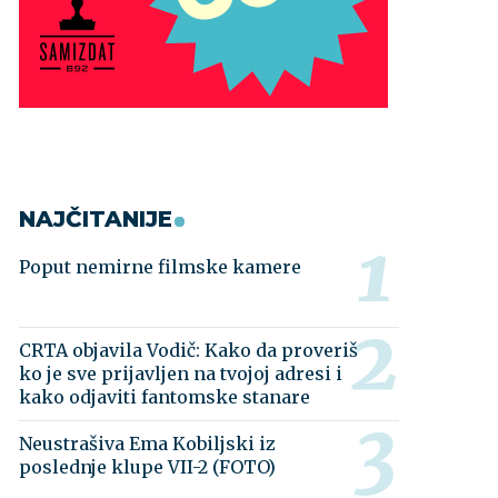
NAJČITANIJE
Poput nemirne filmske kamere
CRTA objavila Vodič: Kako da proveriš
ko je sve prijavljen na tvojoj adresi i
kako odjaviti fantomske stanare
Neustrašiva Ema Kobiljski iz
poslednje klupe VII-2 (FOTO)