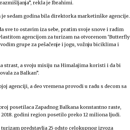
zmišljanja”, rekla je Ibrahimi.
a je sedam godina bila direktorka marketinške agencije.
a sve to ostavim iza sebe, pratim svoje snove i radim
 vlastitom agencijom za turizam na otvorenom ‘Butterfly
odim grupe za pešačenje i jogu, vožnju biciklima i
a strast, a svoju misiju na Himalajima koristi i da bi
ovala za Balkan”.
vojoj agenciji, a deo vremena provodi u radu s decom sa
 broj posetilaca Zapadnog Balkana konstantno raste,
 2018. godini region posetilo preko 12 miliona ljudi.
, turizam predstavlja 25 odsto celokupnog izvoza