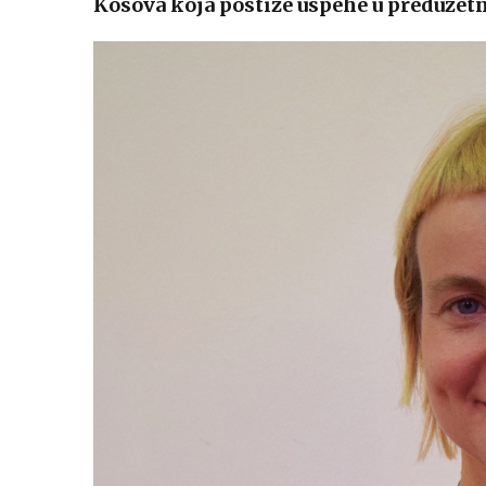
Kosova koja postiže uspehe u preduzetn