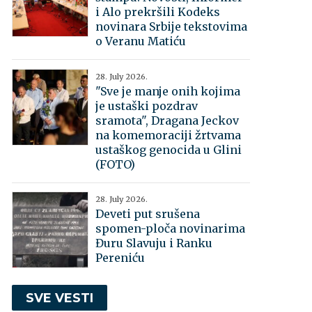
i Alo prekršili Kodeks
novinara Srbije tekstovima
o Veranu Matiću
28. July 2026.
"Sve je manje onih kojima
je ustaški pozdrav
sramota", Dragana Jeckov
na komemoraciji žrtvama
ustaškog genocida u Glini
(FOTO)
28. July 2026.
Deveti put srušena
spomen-ploča novinarima
Đuru Slavuju i Ranku
Pereniću
SVE VESTI