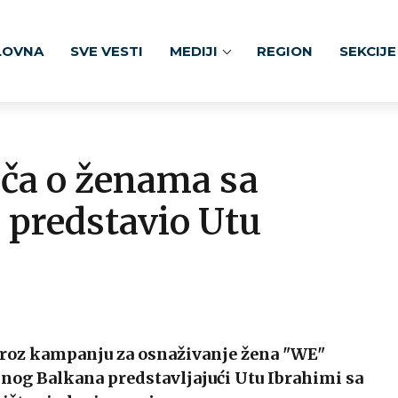
LOVNA
SVE VESTI
MEDIJI
REGION
SEKCIJE
iča o ženama sa
predstavio Utu
 kroz kampanju za osnaživanje žena "WE"
dnog Balkana predstavljajući Utu Ibrahimi sa