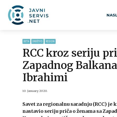
NAS
BETA
DRUŠTVO
REGION
RCC kroz seriju pr
Zapadnog Balkana 
Ibrahimi
10. January 2020.
Savet za regionalnu saradnju (RCC) je
nastavio seriju priča o ženama sa Zapa