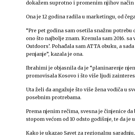
dokažem suprotno i promenim njihov način ra
Ona je 12 godina radila u marketingu, od čeg
“Pre pet godina sam osetila snažnu potrebu d
ono što najbolje znam. Krenula sam 2016. sa
Outdoors’. Pohađala sam ATTA obuku, a sada v
penjanje”, kazala je ona.
Ibrahimi je objasnila da je “planinarenje njen
promovisala Kosovo i što više ljudi zainteres
Uta želi da angažuje što više žena vodiča u s
posebnim protrebama.
Prema njenim rečima, svesna je činjenice da
stopom većom od 10 odsto godišnje, te da je u
Kako je ukazao Savet za regionalnu saradnju