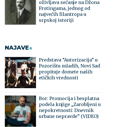
oživljava sećanje na Džona
Frotingama, jednog od
najvećih filantropa u
srpskoj istoriji
NAJAVE
Predstava “Autorizacija” u
Pozorištu mladih, Novi Sad
propituje domete naših
etičkih vrednosti
Bor: Promocija i besplatna
podela knjige „Zarobljeni u
nepokretnosti: Dnevnik
urbane nepravde” (VIDEO)