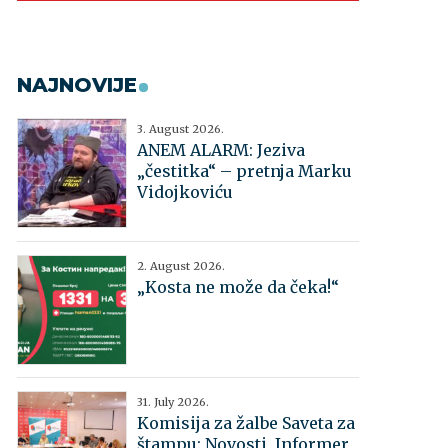
NAJNOVIJE
3. August 2026.
ANEM ALARM: Jeziva
„čestitka“ – pretnja Marku
Vidojkoviću
2. August 2026.
„Kosta ne može da čeka!“
31. July 2026.
Komisija za žalbe Saveta za
štampu: Novosti, Informer