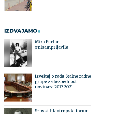
IZDVAJAMO
Mira Furlan –
#nisamprijavila
Izveštaj o radu Stalne radne
grupe za bezbednost
novinara 2017-2021
Srpski filantropski forum