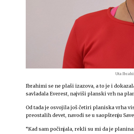
Uta Ibrahi
Ibrahimi se ne plaši izazova, a to je i dokaza
savladala Everest, najviši planski vrh na plan
Od tada je osvojila još četiri planiska vrha v
preostalih devet, navodi se u saopštenju Save
“Kad sam počinjala, rekli su mi da je planin