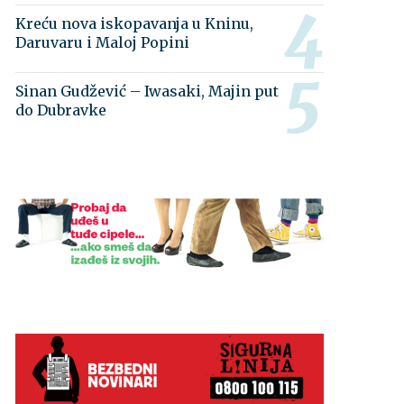
Kreću nova iskopavanja u Kninu,
Daruvaru i Maloj Popini
Sinan Gudžević – Iwasaki, Majin put
do Dubravke