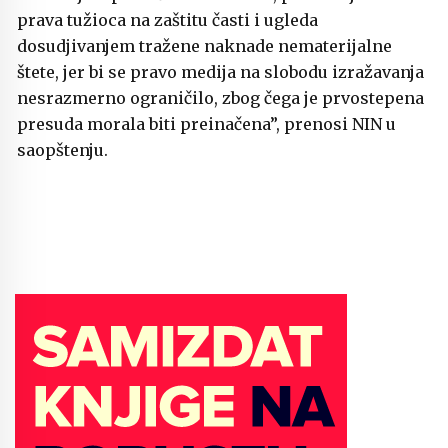
prava tužioca na zaštitu časti i ugleda
dosudjivanjem tražene naknade nematerijalne
štete, jer bi se pravo medija na slobodu izražavanja
nesrazmerno ograničilo, zbog čega je prvostepena
presuda morala biti preinačena”, prenosi NIN u
saopštenju.