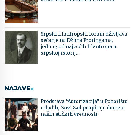
Srpski filantropski forum oživljava
sećanje na Džona Frotingama,
jednog od najvećih filantropa u
srpskoj istoriji
NAJAVE
Predstava “Autorizacija” u Pozorištu
mladih, Novi Sad propituje domete
naših etičkih vrednosti