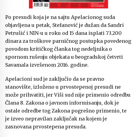
Po presudi koja je na sajtu Apelacionog suda
objavljena u petak, Stefanović je dužan da Sandri
Petrušić i NIN-u u roku od 15 dana isplati 73.200
dinara za troškove parničnog postupka povedenog
povodom kritičkog članka tog nedeljnika o
spornom rušenju objekata u beogradskoj četvrti
Savamala izvršenom 2016. godine.
Apelacioni sud je zaključio da se pravno
stanovište, izloženo u prvostepenoj presudi ne
može prihvatiti, jer Viši sud nije primenio odredbu
Člana 8. Zakona o javnom informisanju, dok je
ostale odredbe tog Zakona pogrešno primenio, te
je izveo nepravilan zaključak na kojem je
zasnovana prvostepena presuda.