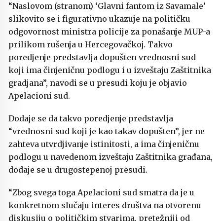
“Naslovom (stranom) ‘Glavni fantom iz Savamale’
slikovito se i figurativno ukazuje na političku
odgovornost ministra policije za ponašanje MUP-a
prilikom rušenja u Hercegovačkoj. Takvo
poredjenje predstavlja dopušten vrednosni sud
koji ima činjeničnu podlogu i u izveštaju Zaštitnika
gradjana”, navodi se u presudi koju je objavio
Apelacioni sud.
Dodaje se da takvo poredjenje predstavlja
“vrednosni sud koji je kao takav dopušten”, jer ne
zahteva utvrdjivanje istinitosti, a ima činjeničnu
podlogu u navedenom izveštaju Zaštitnika građana,
dodaje se u drugostepenoj presudi.
“Zbog svega toga Apelacioni sud smatra da je u
konkretnom slučaju interes društva na otvorenu
diskusiju o političkim stvarima, pretežniji od