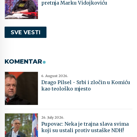
pretnja Marku Vidojkoviću
SVE VESTI
KOMENTAR
6. August 2026.
Drago Pilsel - Srbi i zločin u Komiću
kao teološko mjesto
26. July 2026.
Pupovac: Neka je trajna slava svima
koji su ustali protiv ustaške NDH!