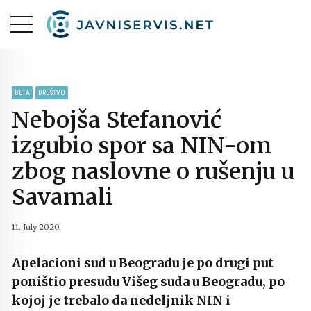
BETA
DRUŠTVO
Nebojša Stefanović
izgubio spor sa NIN-om
zbog naslovne o rušenju u
Savamali
11. July 2020.
Apelacioni sud u Beogradu je po drugi put
poništio presudu Višeg suda u Beogradu, po
kojoj je trebalo da nedeljnik NIN i