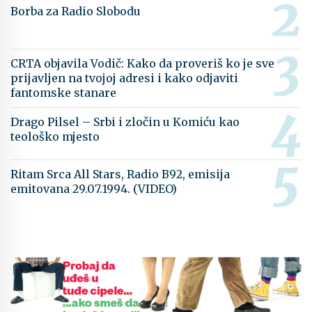
Borba za Radio Slobodu
CRTA objavila Vodič: Kako da proveriš ko je sve
prijavljen na tvojoj adresi i kako odjaviti
fantomske stanare
Drago Pilsel – Srbi i zločin u Komiću kao
teološko mjesto
Ritam Srca All Stars, Radio B92, emisija
emitovana 29.07.1994. (VIDEO)