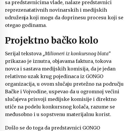
sa predstavnicima vlade, nalaze predstavnici
reprezenatativnih novinarskih i medijskih
udruženja koji mogu da doprinesu procesu koji se
otegao godinama.
Projektno bačko kolo
Serijal tekstova
„Milioneri iz konkursnog blata”
prikazao je iznutra, objavama faktura, tokova
novca i sastava medijskih komisija, da je jedan
relativno uzak krug pojedinaca iz GONGO
organizacija, u ovom slučaju pretežno na području
Bačke i Vojvodine, uspevao da u ogromnoj većini
slučajeva prisvoji medijske komisije i direktno
utiče na podelu konkursnog kolača, razume se
međusobno i u sopstvenu materijalnu korist.
Došlo se do toga da predstavnici GONGO