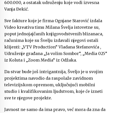
600.000, a ostatak udruženju koje vodi izvesna
Vanja Đekić.
Sve fakture koje je firma Ognjane Starović izdala
Video kreativa timu Milana Švelja istovetne su,
poput jednojajčanih knjigovodstvenih blizanaca,
računima koje su Švelju izdavali njegovi ostali
klijenti: „VTV Production“ Vladana Stefanovića ,
Udruženje građana „Ja volim Sombor“, „Media 025“
iz Koluta i „Zoom Media“ iz Odžaka.
Da stvar bude još intrigantnija, Šveljo je u svojim
projektima navodio da raspolaže zavidnom
televizijskom opremom, uključujući mobilni
studio i kvalifikovanim ljudstvom, koje će izneti
sve te njegove projekte.
Javnost ne samo da ima pravo, već mora da zna da