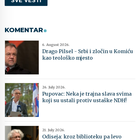
SVE VESTI
KOMENTAR
6. August 2026.
Drago Pilsel - Srbi i zločin u Komiću
kao teološko mjesto
26. July 2026.
Pupovac: Neka je trajna slava svima
koji su ustali protiv ustaške NDH!
21. July 2026.
Odiseja: kroz biblioteku pa levo