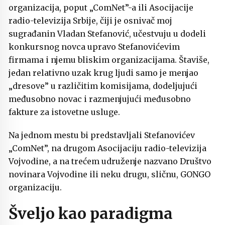
organizacija, poput „ComNet”-a ili Asocijacije
radio-televizija Srbije, čiji je osnivač moj
sugrađanin Vladan Stefanović, učestvuju u dodeli
konkursnog novca upravo Stefanovićevim
firmama i njemu bliskim organizacijama. Štaviše,
jedan relativno uzak krug ljudi samo je menjao
„dresove” u različitim komisijama, dodeljujući
međusobno novac i razmenjujući međusobno
fakture za istovetne usluge.
Na jednom mestu bi predstavljali Stefanovićev
„ComNet”, na drugom Asocijaciju radio-televizija
Vojvodine, a na trećem udruženje nazvano Društvo
novinara Vojvodine ili neku drugu, sličnu, GONGO
organizaciju.
Šveljo kao paradigma