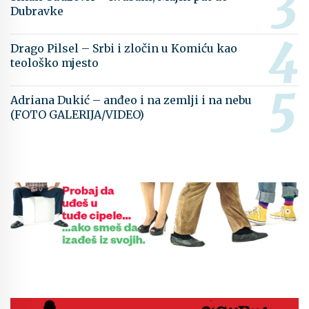
Dubravke
Drago Pilsel – Srbi i zločin u Komiću kao
teološko mjesto
Adriana Dukić – anđeo i na zemlji i na nebu
(FOTO GALERIJA/VIDEO)