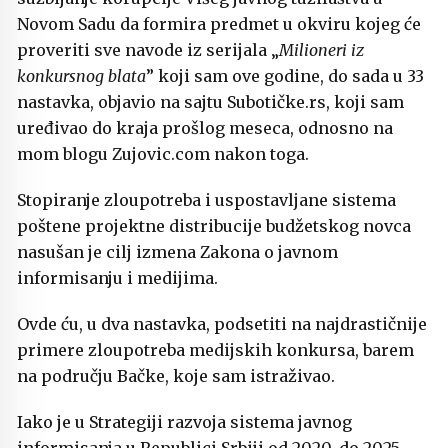
Novom Sadu da formira predmet u okviru kojeg će
proveriti sve navode iz serijala „
Milioneri iz
konkursnog blata
” koji sam ove godine, do sada u 33
nastavka, objavio na sajtu Subotičke.rs, koji sam
uređivao do kraja prošlog meseca, odnosno na
mom blogu Zujovic.com nakon toga.
Stopiranje zloupotreba i uspostavljane sistema
poštene projektne distribucije budžetskog novca
nasušan je cilj izmena Zakona o javnom
informisanju i medijima.
Ovde ću, u dva nastavka, podsetiti na najdrastičnije
primere zloupotreba medijskih konkursa, barem
na području Bačke, koje sam istraživao.
Iako je u Strategiji razvoja sistema javnog