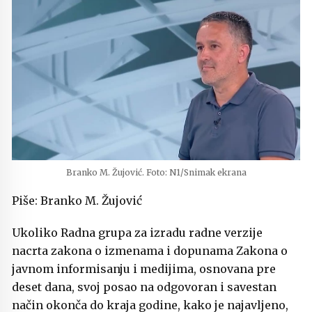
Branko M. Žujović. Foto: N1/Snimak ekrana
Piše: Branko M. Žujović
Ukoliko Radna grupa za izradu radne verzije
nacrta zakona o izmenama i dopunama Zakona o
javnom informisanju i medijima, osnovana pre
deset dana, svoj posao na odgovoran i savestan
način okonča do kraja godine, kako je najavljeno,