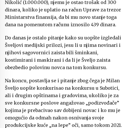
Nikolić (1.000.000), njemu je ostao trošak od 300
dinara, koliko je uplatio na račun Uprave za trezor
Ministarstva finansija, da bi mu novo stanje toga
dana na pomenutom računu iznosilo 439 dinara.
Do danas je ostalo pitanje kako su uopšte izgledali
Šveljovi medijski prilozi, jesu li u njima novinari i
njihovi sagovornici zaista bili šminkani,
kostimirani i maskirani i da li je Šveljo zaista
obezbedio polovinu novca na tom konkursu.
Na koncu, postavlja se i pitanje zbog čega je Milan
Šveljo uopšte konkurisao na konkursu u Subotici,
ali i drugim opštinama i gradovima, ukoliko je za
sve konkursne poslove angažovao „podizvođače”
kojima je prebacivao sav dobijeni novac i ko mu je
omogućio da odmah nakon osnivanja svoje
produkcijske kuće „na lepe” oči, samo tokom 2021.