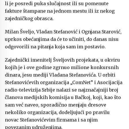
li je posredi puka slučajnost ili su pomenute
fakture štampane na jednom mestu ili iz nekog
zajedničkog obrasca.
Milan Šveljo, Vladan Stefanović i Ognjana Starović,
uprkos obećanjima da će to učiniti, do danas nisu
odgovorili na pitanja koja sam im postavio.
Zajednički imenitelj Šveljovih projekata, u okviru
kojih je i ove godine zgrnuo milione konkursnih
dinara, jesu mediji Vladana Stefanovića. U orbiti
Stefanovićevih organizacija „ComNet” i Asocijacija
radio-televizija Srbije nalazi se najznačajniji broj
članova medijskih komisija u Bačkoj, koji, kao što
sam već naveo, sporadično menjaju dresove
nekoliko organizacija, dodeljujući po pravilu
novac Stefanovićevim firmama i sa njim
povezanim udruženjima.