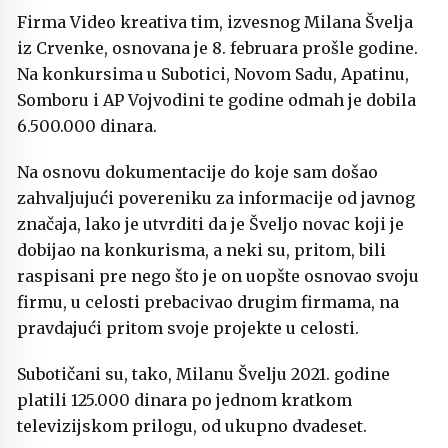
Firma Video kreativa tim, izvesnog Milana Švelja
iz Crvenke, osnovana je 8. februara prošle godine.
Na konkursima u Subotici, Novom Sadu, Apatinu,
Somboru i AP Vojvodini te godine odmah je dobila
6.500.000 dinara.
Na osnovu dokumentacije do koje sam došao
zahvaljujući povereniku za informacije od javnog
značaja, lako je utvrditi da je Šveljo novac koji je
dobijao na konkurisma, a neki su, pritom, bili
raspisani pre nego što je on uopšte osnovao svoju
firmu, u celosti prebacivao drugim firmama, na
pravdajući pritom svoje projekte u celosti.
Subotičani su, tako, Milanu Švelju 2021. godine
platili 125.000 dinara po jednom kratkom
televizijskom prilogu, od ukupno dvadeset.