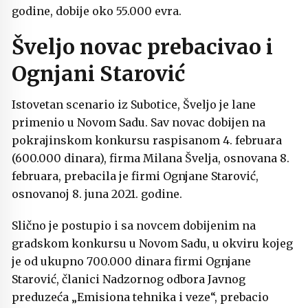
godine, dobije oko 55.000 evra.
Šveljo novac prebacivao i
Ognjani Starović
Istovetan scenario iz Subotice, Šveljo je lane
primenio u Novom Sadu. Sav novac dobijen na
pokrajinskom konkursu raspisanom 4. februara
(600.000 dinara), firma Milana Švelja, osnovana 8.
februara, prebacila je firmi Ognjane Starović,
osnovanoj 8. juna 2021. godine.
Slično je postupio i sa novcem dobijenim na
gradskom konkursu u Novom Sadu, u okviru kojeg
je od ukupno 700.000 dinara firmi Ognjane
Starović, članici Nadzornog odbora Javnog
preduzeća „Emisiona tehnika i veze“, prebacio