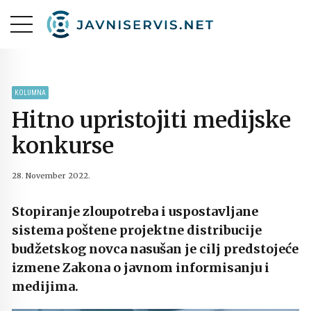
KOLUMNA
Hitno upristojiti medijske
konkurse
28. November 2022.
Stopiranje zloupotreba i uspostavljane
sistema poštene projektne distribucije
budžetskog novca nasušan je cilj predstojeće
izmene Zakona o javnom informisanju i
medijima.