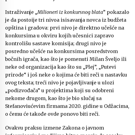
Istraživanje „
Milioneri iz konkursnog blata
” pokazalo
je da postoije tri nivoa isisavanja novca iz budžeta
opština i gradova: prvi nivo je direktno učešće na
konkursima u okviru kojih učesnici zapravo
kontrolišu sastave komisija; drugi nivo je
posredno učešće na konkursima posredstvom
bočnih igrača, kao što je pomenuti Milan Šveljo ili
neke od organizacija kao što su „Plej”, „Putevi
prirode“ i još neke o kojima će biti reči u nastavku
ovog teksta; treći nivo je pojavljivanje u ulozi
„podizvođača” u projektima koji su odobreni
nekome drugom, kao što je bio slučaj sa
Stefanoviućevim firmama 2020. gidine u Odžacima,
o čemu će takođe ovde ponovo biti reči.
Ovakvu praksu izmene Zakona o javnom