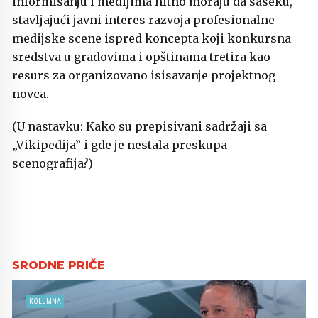
informisanju i medijima hitno moraju da saseku,
stavljajući javni interes razvoja profesionalne
medijske scene ispred koncepta koji konkursna
sredstva u gradovima i opštinama tretira kao
resurs za organizovano isisavanje projektnog
novca.
(U nastavku: Kako su prepisivani sadržaji sa
„Vikipedija” i gde je nestala preskupa
scenografija?)
KOLUMNA