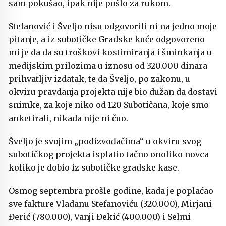
sam pokušao, ipak nije pošlo za rukom.
Stefanović i Šveljo nisu odgovorili ni na jedno moje
pitanje, a iz subotičke Gradske kuće odgovoreno
mi je da da su troškovi kostimiranja i šminkanja u
medijskim prilozima u iznosu od 320.000 dinara
prihvatljiv izdatak, te da Šveljo, po zakonu, u
okviru pravdanja projekta nije bio dužan da dostavi
snimke, za koje niko od 120 Subotičana, koje smo
anketirali, nikada nije ni čuo.
Šveljo je svojim „podizvođačima“ u okviru svog
subotičkog projekta isplatio tačno onoliko novca
koliko je dobio iz subotičke gradske kase.
Osmog septembra prošle godine, kada je poplaćao
sve fakture Vladanu Stefanoviću (320.000), Mirjani
Đerić (780.000), Vanji Đekić (400.000) i Selmi