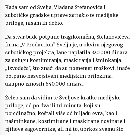
Kada sam od Švelja, Vladana Stefanovića i
subotičke gradske uprave zatražio te medijske
priloge, nisam ih dobio.
Da stvar bude potpuno tragikomična, Stefanovićeva
firma „V Production” Švelju je, u okviru njegovog
subotičkog projekta, lane naplatila 320.000 dinara
za uslugu kostimiranja, maskiranja i šminkanja
„izvođača”, što znači da su pomenuti troškovi, inače
potpuno nesvojstveni medijskim prilozima,
ukupno iznosili 640.000 dinara.
Želeo sam da vidim te Šveljove kratke medijske
priloge, od po dva ili tri minuta, koji su,
pojedinačno, koštali više od hiljadu evra, kao i
našminkane, kostimirane i maskirane novinare i
njihove sagovornike, ali mi to, uprkos svemu što