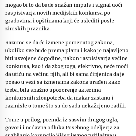
mogao bi to da bude snažan impuls i signal uoči
raspisivanja novih medijskih konkursa po
gradovima i opštinama koji će uslediti posle
zimskih praznika.
Razume se da će izmene pomenutog zakona,
ukoliko sve bude prema planu i kako je najavljeno,
biti usvojene dogodine, nakon raspisivanja većine
konkursa, kao i da zbog toga, efektivno, neće moći
da utiču na većinu njih, ali bi sama činjenica da je
posao u vezi sa izmenama zakona urađen kako
treba, bila snažno upozorenje akterima
konkursnih zloupotreba da makar zastanu i
razmisle o tome što su do sada nekažnjeno radili.
Tome u prilog, premda iz sasvim drugog ugla,
govori i nedavna odluka Posebnog odeljenja za
suzbijanje korupcije Višeg javnog tužilaštva u