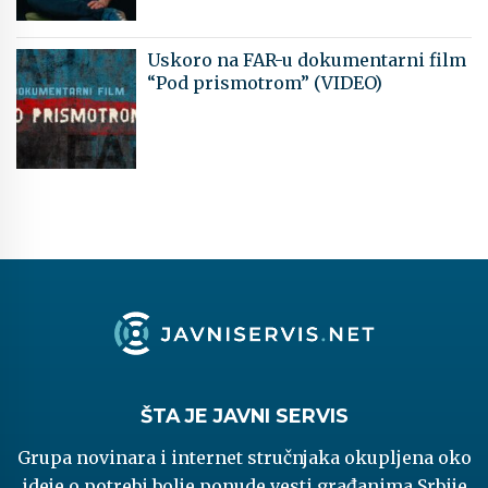
Uskoro na FAR-u dokumentarni film
“Pod prismotrom” (VIDEO)
ŠTA JE JAVNI SERVIS
Grupa novinara i internet stručnjaka okupljena oko
ideje o potrebi bolje ponude vesti građanima Srbije