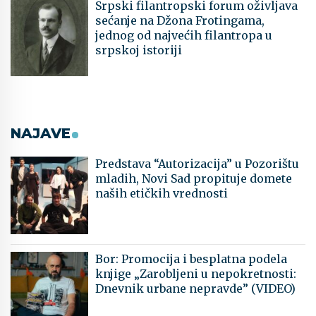
Srpski filantropski forum oživljava
sećanje na Džona Frotingama,
jednog od najvećih filantropa u
srpskoj istoriji
NAJAVE
Predstava “Autorizacija” u Pozorištu
mladih, Novi Sad propituje domete
naših etičkih vrednosti
Bor: Promocija i besplatna podela
knjige „Zarobljeni u nepokretnosti:
Dnevnik urbane nepravde” (VIDEO)