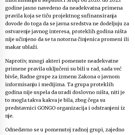
informisanja u Republici Srbiji od 2020. do 2025.
godine jasno navedeno da neadekvatna primena
pravila koja se tiču projektnog sufinansiranja
dovode do toga da se javna sredstva ne dodeljuju za
ostvarenje javnog interesa, proteklih godina ništa
nije učinjeno da se ta notorna činjenica promeni ili
makar ublaži.
Naprotiv, mnogi akteri pomenute neadekvatne
primene pravila uključeni su bili u rad, sada već
bivše, Radne grupe za izmenu Zakona o javnom
informisanju i medijima. Ta grupa proteklih
godina nije uspela da uradi doslovno ništa, niti je
to mogla takva kakva je bila, zbog čega su
predstavnici GONGO organizacija i odstranjeni iz
nje.
Odnedavno se u pomenutoj radnoj grupi, zajedno